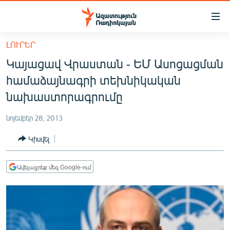
Մատչելիության
հղումներ
Անցնել
ԼՈՒՐԵՐ
հիմնական
ԱԶԱՏՈՒԹՅՈՒՆ TV
Կայացավ Վրաստան - ԵՄ Ասոցացման
բովանդակությանը
ՀԱՅԱՍՏԱՆ
Անցնել
համաձայնագրի տեխնիկական
հիմնական
ՔԱՂԱՔԱԿԱՆ
նախաստորագրումը
մենյուին
ԸՆՏՐՈՒԹՅՈՒՆՆԵՐ 2026
Որոնում
նոյեմբեր 28, 2013
ԻՐԱՎՈՒՆՔ
Կիսվել
ՀԱՍԱՐԱԿՈՒԹՅՈՒՆ
ՏՆՏԵՍՈՒԹՅՈՒՆ
Ավելացրեք մեզ Google-ում
ՂԱՐԱԲԱՂ
ՊԱՏԵՐԱԶՄԻ 6 ՇԱԲԱԹՆԵՐԸ
ՏԱՐԱԾԱՇՐՋԱՆ