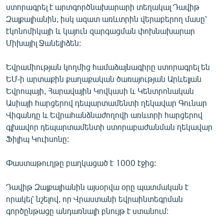
ստորագրել է արտգործնախարարի տեղակալ Դավիթ
English
Զալքալիանին, իսկ ազատ առևտրին վերաբերող մասը՝
Русский
էկոնոմիկայի և կայուն զարգացման փոխնախարար
Միխայիլ Ջանելիձեն:
ՀԵՏԵՎԵՔ ՄԵԶ
Եվրամիության կողմից համաձայնագիրը ստորագրել են
ԵՄ-ի արտաքին քաղաքական ծառայության Արևելյան
Եվրոպայի, Հարավային Կովկասի և Կենտրոնական
Ասիայի հարցերով դեպարտամենտի ղեկավար Գունար
Վիգանդը և Եվրահանձնաժողովի առևտրի հարցերով
«Ազատության» բոլոր կայքերը
գլխավոր դեպարտամենտի ստորաբաժանման ղեկավար
Ֆիլիպ Կուիսոնը:
Փաստաթուղթը բաղկացած է 1000 էջից:
Դավիթ Զալքալիանին այսօրվա օրը պատմական է
որակել՝ նշելով, որ Վրաստանի եվրաինտեգրման
գործընթացը անդառնալի բնույթ է ստանում: