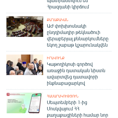
պատրաստվում են
Հրազդանի կիրճում
ՔԱՂԱՔԱԿԱՆ
ԱԺ փոխխոսնակի
ընդդիմադիր թեկնածուի
վերաբերյալ քննարկումները
եկող շաբաթ կշարունակվեն
ԻՐԱՎՈՒՆՔ
Կաթողիկոսի գործով
առաջին դատական նիստն
ավարտվեց դատավորի
ինքնաբացարկով
ՀԱՍԱՐԱԿՈՒԹՅՈՒՆ
Սեպտեմբերի 1-ից
Մոսկվայում ՀՀ
քաղաքացիների համար նոր