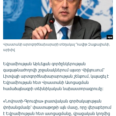
ՄԻՋԱԶԳԱՅԻՆ
ՄՇԱԿՈՒՅԹ
ՍՊՈՐՏ
ՄԵԿՆԱԲԱՆՈՒԹՅՈՒՆ
ՏՏ ԵՒ ԻՆՏԵՐՆԵՏ
Վրաստանի արտգործնախարարի տեղակալ Դավիթ Զալքալիանի,
արխիվ
ԿՈՐՈՆԱՎԻՐՈՒՍ
ԱՐԽԻՎ
Եվրամիության Արևելյան գործընկերության
ՏԵՍԱՆՅՈՒԹԵՐ
գագաթնաժողովի շրջանակներում այսօր Վիլնյուսում՝
Լիտվայի արտգործնախարարության շենքում, կայացել է
ԲԱՆԱՎԵՃ
Եվրամիության հետ Վրաստանի Ասոցացման
ՁԳՏԵԼՈՎ ԼԱՎԱԳՈՒՅՆԻՆ
համաձայնագրի տեխնիկական նախաստորագրումը:
ՓՈԴՔԱՍԹ
«Նովոստի-Գրուզիա» լրատվական գործակալության
փոխանցմամբ՝ փաստաթղթի այն մասը, որը վերաբերում
Հայերեն
է Եվրամիության հետ ասոցացմանը, վրացական կողմից