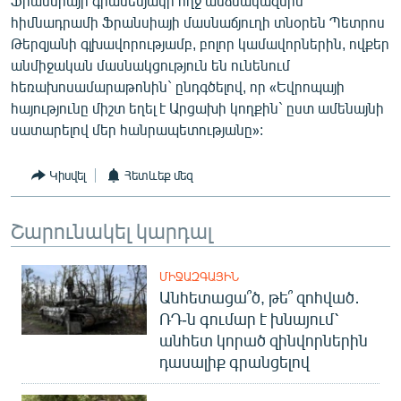
Ֆրանսիայի գրասենյակի ողջ անձնակազմին`
English
հիմնադրամի Ֆրանսիայի մասնաճյուղի տնօրեն Պետրոս
Թերզյանի գլխավորությամբ, բոլոր կամավորներին, ովքեր
Русский
անմիջական մասնակցություն են ունենում
հեռախոսամարաթոնին` ընդգծելով, որ «Եվրոպայի
ՀԵՏԵՎԵՔ ՄԵԶ
հայությունը միշտ եղել է Արցախի կողքին` ըստ ամենայնի
սատարելով մեր հանրապետությանը»:
Կիսվել
Հետևեք մեզ
«Ազատության» բոլոր կայքերը
Շարունակել կարդալ
ՄԻՋԱԶԳԱՅԻՆ
Անհետացա՞ծ, թե՞ զոհված․
ՌԴ-ն գումար է խնայում՝
անհետ կորած զինվորներին
դասալիք գրանցելով