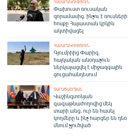
ՀԱՍԱՐԱԿՈՒԹՅՈՒՆ
Փախուստ ռուսական
զորամասից. ինչու է ռուսների
հոսքը Հայաստան կրկին
ակտիվացել
ՀԱՍԱՐԱԿՈՒԹՅՈՒՆ
Գյումրիից Փարիզ․
հայկական անօդաչուն
ներկայացվել է միջազգային
ցուցահանդեսում
ՏԱՐԱԾԱՇՐՋԱՆ
Վաշինգտոնյան
գագաթնաժողովից մեկ
տարի անց. ուր են հասել
կողմերը և ինչ հարցեր են դեռ
մնում չլուծված