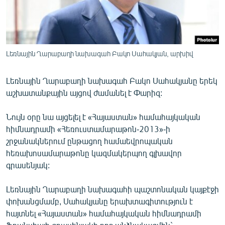
ՄԻՋԱԶԳԱՅԻՆ
ՄՇԱԿՈՒՅԹ
ՍՊՈՐՏ
Լեռնային Ղարաբաղի նախագահ Բակո Սահակյան, արխիվ
ՄԵԿՆԱԲԱՆՈՒԹՅՈՒՆ
Լեռնային Ղարաբաղի նախագահ Բակո Սահակյանը երեկ
ՏՏ ԵՒ ԻՆՏԵՐՆԵՏ
աշխատանքային այցով ժամանել է Փարիզ:
ԿՈՐՈՆԱՎԻՐՈՒՍ
Նույն օրը նա այցելել է «Հայաստան» համահայկական
ԱՐԽԻՎ
հիմնադրամի «Հեռուստամարաթոն-2013»-ի
ՏԵՍԱՆՅՈՒԹԵՐ
շրջանակներում ընթացող համաեվրոպական
հեռախոսամարաթոնը կազմակերպող գլխավոր
ԲԱՆԱՎԵՃ
գրասենյակ:
ՁԳՏԵԼՈՎ ԼԱՎԱԳՈՒՅՆԻՆ
Լեռնային Ղարաբաղի նախագահի պաշտոնական կայքէջի
ՓՈԴՔԱՍԹ
փոխանցմամբ, Սահակյանը երախտագիտություն է
հայտնել «Հայաստան» համահայկական հիմնադրամի
Հայերեն