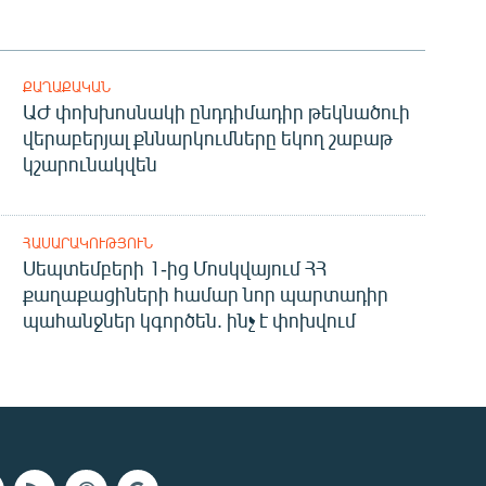
ՔԱՂԱՔԱԿԱՆ
ԱԺ փոխխոսնակի ընդդիմադիր թեկնածուի
վերաբերյալ քննարկումները եկող շաբաթ
կշարունակվեն
ՀԱՍԱՐԱԿՈՒԹՅՈՒՆ
Սեպտեմբերի 1-ից Մոսկվայում ՀՀ
քաղաքացիների համար նոր պարտադիր
պահանջներ կգործեն. ինչ է փոխվում