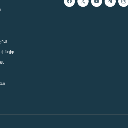
ն
ն
յուն
 խնդիր
ան
նետ