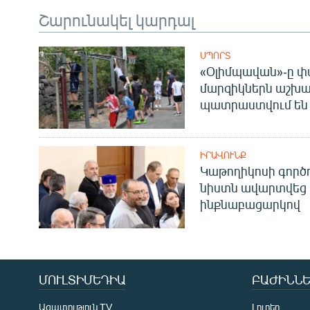
Շարունակել կարդալ
ՍՊՈՐՏ
«Օլիմպավան»-ը փ
մարզիկներն աշխա
պատրաստվում են 
ԻՐԱՎՈՒՆՔ
Կաթողիկոսի գոր
նիստն ավարտվեց
ինքնաբացարկով
ՄՈՒԼՏԻՄԵԴԻԱ
ԲԱԺԻՆՆԵ
Ազատություն TV
Լուրեր