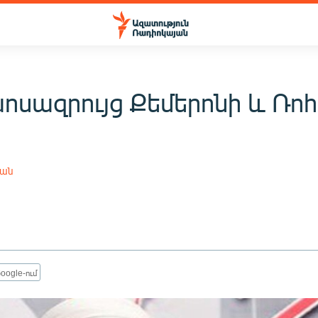
ոսազրույց Քեմերոնի և Ռո
յան
oogle-ում