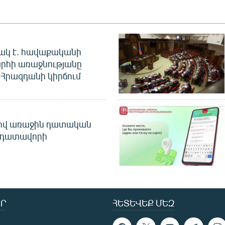
ակ է. հավաքականի
րհի առաջնությանը
Հրազդանի կիրճում
ծով առաջին դատական
 դատավորի
Ր
ՀԵՏԵՎԵՔ ՄԵԶ