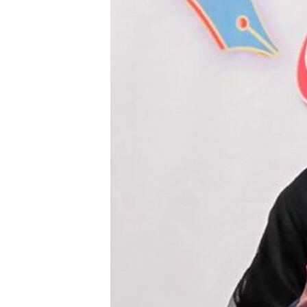
ՄԻՋԱԶԳԱՅԻՆ
ՄՇԱԿՈՒՅԹ
ՍՊՈՐՏ
ՄԵԿՆԱԲԱՆՈՒԹՅՈՒՆ
ՏՏ ԵՒ ԻՆՏԵՐՆԵՏ
ԿՈՐՈՆԱՎԻՐՈՒՍ
ԱՐԽԻՎ
ՏԵՍԱՆՅՈՒԹԵՐ
ԲԱՆԱՎԵՃ
ՁԳՏԵԼՈՎ ԼԱՎԱԳՈՒՅՆԻՆ
ՓՈԴՔԱՍԹ