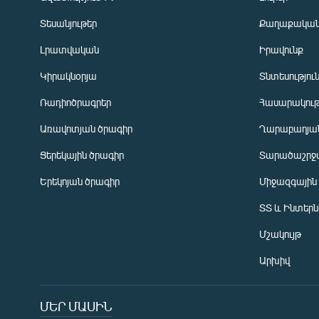
Տեսանյութեր
Քաղաքակա
Լրատվական
Իրավունք
Կիրակնօրյա
Տնտեսությու
Ռադիոծրագրեր
Հասարակութ
Առավոտյան ծրագիր
Ղարաբաղյան
Ցերեկային ծրագիր
Տարածաշրջ
Հայերեն
Երեկոյան ծրագիր
Միջազգային
English
ՏՏ և Ինտեր
Русский
Մշակույթ
ՀԵՏԵՎԵՔ ՄԵԶ
Արխիվ
ՄԵՐ ՄԱՍԻՆ