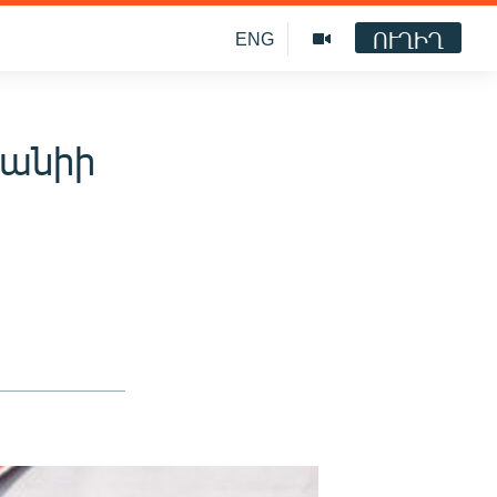
ՈՒՂԻՂ
ENG
հանիի