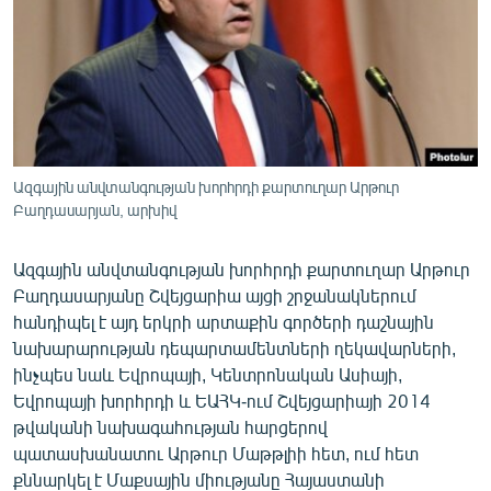
ՄԻՋԱԶԳԱՅԻՆ
ՄՇԱԿՈՒՅԹ
ՍՊՈՐՏ
ՄԵԿՆԱԲԱՆՈՒԹՅՈՒՆ
ՏՏ ԵՒ ԻՆՏԵՐՆԵՏ
Ազգային անվտանգության խորհրդի քարտուղար Արթուր
Բաղդասարյան, արխիվ
ԿՈՐՈՆԱՎԻՐՈՒՍ
ԱՐԽԻՎ
Ազգային անվտանգության խորհրդի քարտուղար Արթուր
ՏԵՍԱՆՅՈՒԹԵՐ
Բաղդասարյանը Շվեյցարիա այցի շրջանակներում
հանդիպել է այդ երկրի արտաքին գործերի դաշնային
ԲԱՆԱՎԵՃ
նախարարության դեպարտամենտների ղեկավարների,
ՁԳՏԵԼՈՎ ԼԱՎԱԳՈՒՅՆԻՆ
ինչպես նաև Եվրոպայի, Կենտրոնական Ասիայի,
Եվրոպայի խորհրդի և ԵԱՀԿ-ում Շվեյցարիայի 2014
ՓՈԴՔԱՍԹ
թվականի նախագահության հարցերով
պատասխանատու Արթուր Մաթթլիի հետ, ում հետ
Հայերեն
քննարկել է Մաքսային միությանը Հայաստանի