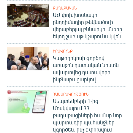
ՔԱՂԱՔԱԿԱՆ
ԱԺ փոխխոսնակի
ընդդիմադիր թեկնածուի
վերաբերյալ քննարկումները
եկող շաբաթ կշարունակվեն
ԻՐԱՎՈՒՆՔ
Կաթողիկոսի գործով
առաջին դատական նիստն
ավարտվեց դատավորի
ինքնաբացարկով
ՀԱՍԱՐԱԿՈՒԹՅՈՒՆ
Սեպտեմբերի 1-ից
Մոսկվայում ՀՀ
քաղաքացիների համար նոր
պարտադիր պահանջներ
կգործեն. ինչ է փոխվում