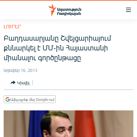
Մատչելիության
հղումներ
Անցնել
ԼՈՒՐԵՐ
հիմնական
ԱԶԱՏՈՒԹՅՈՒՆ TV
Բաղդասարյանը Շվեյցարիայում
բովանդակությանը
ՀԱՅԱՍՏԱՆ
Անցնել
քննարկել է ՄՄ-ին Հայաստանի
հիմնական
ՔԱՂԱՔԱԿԱՆ
միանալու գործընթացը
մենյուին
ԸՆՏՐՈՒԹՅՈՒՆՆԵՐ 2026
Որոնում
նոյեմբեր 16, 2013
ԻՐԱՎՈՒՆՔ
Կիսվել
ՀԱՍԱՐԱԿՈՒԹՅՈՒՆ
ՏՆՏԵՍՈՒԹՅՈՒՆ
Ավելացրեք մեզ Google-ում
ՂԱՐԱԲԱՂ
ՊԱՏԵՐԱԶՄԻ 6 ՇԱԲԱԹՆԵՐԸ
ՏԱՐԱԾԱՇՐՋԱՆ