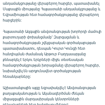
անդամակցությանը վերաբերող հարցեր, պատասխանել
English
Մաքսային միությանը Հայաստանի անդամակցությանը և
Русский
Եվրամիության հետ համագործակցությանը վերաբերող
հարցերին:
ՀԵՏԵՎԵՔ ՄԵԶ
Հայաստանի Ազգային անվտանգության խորհրդի մամուլի
քարտուղարի փոխանցմամբ՝ Զարգացման և
համագործակցության շվեյցարական գործակալության
պատասխանատու, դեսպան Կուրտ Կունցի հետ
հանդիպման ժամանակ Արթուր Բաղդասարյանը
«Ազատության» բոլոր կայքերը
քննարկել է երկու երկրների միջև տնտեսական
համագործակցության խորացմանը վերաբերող հարցեր,
նախանշվել են արդյունավետ գործակցության
հեռանկարները:
Աշխատանքային այցը եզրափակվել է Անվտանգության
քաղաքականության և Ականազերծման ժնևյան
միջազգային մարդասիրական կենտրոնների
ղեկավարների հետ հանդիպումներով: