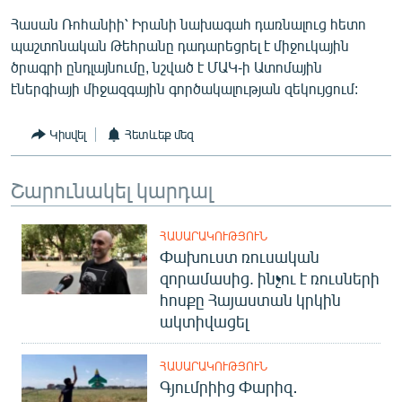
English
Հասան Ռոհանիի՝ Իրանի նախագահ դառնալուց հետո
պաշտոնական Թեհրանը դադարեցրել է միջուկային
Русский
ծրագրի ընդլայնումը, նշված է ՄԱԿ-ի Ատոմային
էներգիայի միջազգային գործակալության զեկույցում:
ՀԵՏԵՎԵՔ ՄԵԶ
Կիսվել
Հետևեք մեզ
Շարունակել կարդալ
«Ազատության» բոլոր կայքերը
ՀԱՍԱՐԱԿՈՒԹՅՈՒՆ
Փախուստ ռուսական
զորամասից. ինչու է ռուսների
հոսքը Հայաստան կրկին
ակտիվացել
ՀԱՍԱՐԱԿՈՒԹՅՈՒՆ
Գյումրիից Փարիզ․