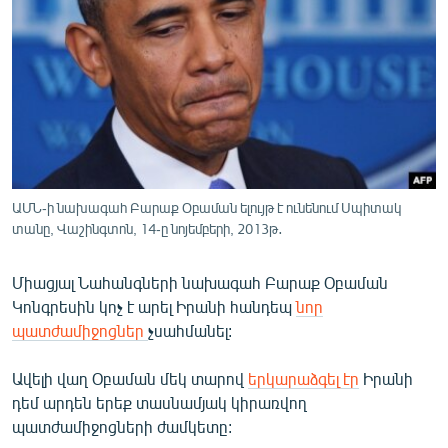
ՄԻՋԱԶԳԱՅԻՆ
ՄՇԱԿՈՒՅԹ
ՍՊՈՐՏ
ՄԵԿՆԱԲԱՆՈՒԹՅՈՒՆ
ՏՏ ԵՒ ԻՆՏԵՐՆԵՏ
ԿՈՐՈՆԱՎԻՐՈՒՍ
ԱՄՆ-ի նախագահ Բարաք Օբաման ելույթ է ունենում Սպիտակ
տանը, Վաշինգտոն, 14-ը նոյեմբերի, 2013թ․
ԱՐԽԻՎ
ՏԵՍԱՆՅՈՒԹԵՐ
Միացյալ Նահանգների նախագահ Բարաք Օբաման
ԲԱՆԱՎԵՃ
Կոնգրեսին կոչ է արել Իրանի հանդեպ
նոր
պատժամիջոցներ
չսահմանել:
ՁԳՏԵԼՈՎ ԼԱՎԱԳՈՒՅՆԻՆ
ՓՈԴՔԱՍԹ
Ավելի վաղ Օբաման մեկ տարով
երկարաձգել էր
Իրանի
դեմ արդեն երեք տասնամյակ կիրառվող
պատժամիջոցների ժամկետը:
Հայերեն