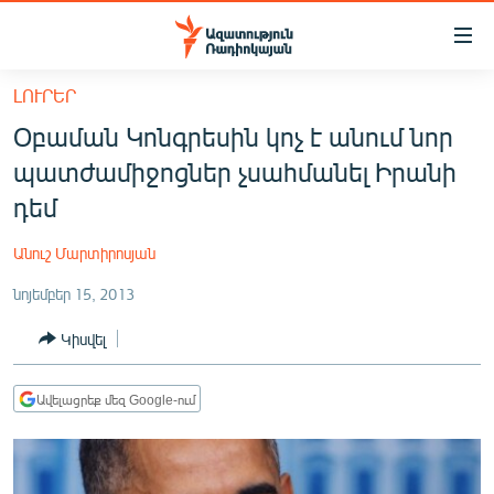
Մատչելիության
հղումներ
Անցնել
ԼՈՒՐԵՐ
հիմնական
ԱԶԱՏՈՒԹՅՈՒՆ TV
Օբաման Կոնգրեսին կոչ է անում նոր
բովանդակությանը
ՀԱՅԱՍՏԱՆ
Անցնել
պատժամիջոցներ չսահմանել Իրանի
հիմնական
ՔԱՂԱՔԱԿԱՆ
դեմ
մենյուին
ԸՆՏՐՈՒԹՅՈՒՆՆԵՐ 2026
Որոնում
Անուշ Մարտիրոսյան
ԻՐԱՎՈՒՆՔ
նոյեմբեր 15, 2013
ՀԱՍԱՐԱԿՈՒԹՅՈՒՆ
Կիսվել
ՏՆՏԵՍՈՒԹՅՈՒՆ
ՂԱՐԱԲԱՂ
Ավելացրեք մեզ Google-ում
ՊԱՏԵՐԱԶՄԻ 6 ՇԱԲԱԹՆԵՐԸ
ՏԱՐԱԾԱՇՐՋԱՆ