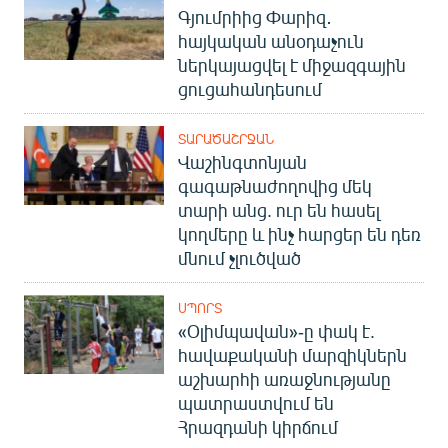
Գյումրիից Փարիզ․
English
հայկական անօդաչուն
Русский
ներկայացվել է միջազգային
ցուցահանդեսում
ՀԵՏԵՎԵՔ ՄԵԶ
ՏԱՐԱԾԱՇՐՋԱՆ
Վաշինգտոնյան
գագաթնաժողովից մեկ
տարի անց. ուր են հասել
կողմերը և ինչ հարցեր են դեռ
«Ազատության» բոլոր կայքերը
մնում չլուծված
ՍՊՈՐՏ
«Օլիմպավան»-ը փակ է.
հավաքականի մարզիկներն
աշխարհի առաջնությանը
պատրաստվում են
Հրազդանի կիրճում