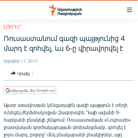
Մատչելիության
հղումներ
Անցնել
ԼՈՒՐԵՐ
հիմնական
ԱԶԱՏՈՒԹՅՈՒՆ TV
Ռուսաստանում գազի պայթյունից 4
բովանդակությանը
ՀԱՅԱՍՏԱՆ
Անցնել
մարդ է զոհվել, ևս 6-ը վիրավորվել է
հիմնական
ՔԱՂԱՔԱԿԱՆ
մենյուին
նոյեմբեր 11, 2013
ԸՆՏՐՈՒԹՅՈՒՆՆԵՐ 2026
Որոնում
Կիսվել
ԻՐԱՎՈՒՆՔ
ՀԱՍԱՐԱԿՈՒԹՅՈՒՆ
Ավելացրեք մեզ Google-ում
ՏՆՏԵՍՈՒԹՅՈՒՆ
Այսօր առավոտյան կենցաղային գազի պայթյուն է տեղի
ՂԱՐԱԲԱՂ
ունեցել մերձմոսկովյան Զագորսկիե Դալի ավանի 9-
հարկանի բնակելի շենքում: Ռուսաստանյան «Նովոստի»
ՊԱՏԵՐԱԶՄԻ 6 ՇԱԲԱԹՆԵՐԸ
լրատվական գործակալության փոխանցմամբ, զոհվել է
ՏԱՐԱԾԱՇՐՋԱՆ
չորս մարդ, բոլորը՝ մեկ բնակարանի բնակիչներ, այդ