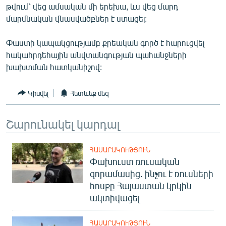
թվում՝ վեց ամսական մի երեխա, ևս վեց մարդ
ՄԻՋԱԶԳԱՅԻՆ
մարմնական վնասվածքներ է ստացել:
ՄՇԱԿՈՒՅԹ
Փաստի կապակցությամբ քրեական գործ է հարուցվել
ՍՊՈՐՏ
հակահրդեհային անվտանգության պահանջների
ՄԵԿՆԱԲԱՆՈՒԹՅՈՒՆ
խախտման հատկանիշով:
ՏՏ ԵՒ ԻՆՏԵՐՆԵՏ
Կիսվել
Հետևեք մեզ
ԿՈՐՈՆԱՎԻՐՈՒՍ
ԱՐԽԻՎ
Շարունակել կարդալ
ՏԵՍԱՆՅՈՒԹԵՐ
ՀԱՍԱՐԱԿՈՒԹՅՈՒՆ
ԲԱՆԱՎԵՃ
Փախուստ ռուսական
ՁԳՏԵԼՈՎ ԼԱՎԱԳՈՒՅՆԻՆ
զորամասից. ինչու է ռուսների
հոսքը Հայաստան կրկին
ՓՈԴՔԱՍԹ
ակտիվացել
Հայերեն
ՀԱՍԱՐԱԿՈՒԹՅՈՒՆ