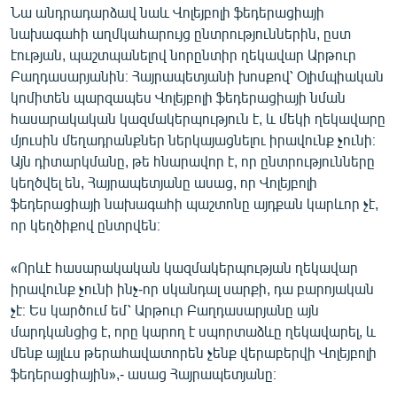
Նա անդրադարձավ նաև Վոլեյբոլի ֆեդերացիայի
նախագահի աղմկահարույց ընտրություններին, ըստ
էության, պաշտպանելով նորընտիր ղեկավար Արթուր
Բաղդասարյանին։ Հայրապետյանի խոսքով՝ Օլիմպիական
կոմիտեն պարզապես Վոլեյբոլի ֆեդերացիայի նման
հասարակական կազմակերպություն է, և մեկի ղեկավարը
մյուսին մեղադրանքներ ներկայացնելու իրավունք չունի։
Այն դիտարկմանը, թե հնարավոր է, որ ընտրությունները
կեղծվել են, Հայրապետյանը ասաց, որ Վոլեյբոլի
ֆեդերացիայի նախագահի պաշտոնը այդքան կարևոր չէ,
որ կեղծիքով ընտրվեն։
«Որևէ հասարակական կազմակերպության ղեկավար
իրավունք չունի ինչ-որ սկանդալ սարքի, դա բարոյական
չէ։ Ես կարծում եմ՝ Արթուր Բաղդասարյանը այն
մարդկանցից է, որը կարող է սպորտաձևը ղեկավարել, և
մենք այլևս թերահավատորեն չենք վերաբերվի Վոլեյբոլի
ֆեդերացիային»,- ասաց Հայրապետյանը։