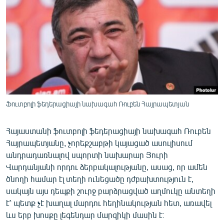
ՄԻՋԱԶԳԱՅԻՆ
ՄՇԱԿՈՒՅԹ
ՍՊՈՐՏ
ՄԵԿՆԱԲԱՆՈՒԹՅՈՒՆ
ՏՏ ԵՒ ԻՆՏԵՐՆԵՏ
ԿՈՐՈՆԱՎԻՐՈՒՍ
Ֆուտբոլի ֆեդերացիայի նախագահ Ռուբեն Հայրապետյան
ԱՐԽԻՎ
Հայաստանի ֆուտբոլի ֆեդերացիայի նախագահ Ռուբեն
ՏԵՍԱՆՅՈՒԹԵՐ
Հայրապետյանը, չորեքշաբթի կայացած ասուլիսում
ԲԱՆԱՎԵՃ
անդրադառնալով սպորտի նախարար Յուրի
Վարդանյանի որդու ձերբակալությանը, ասաց, որ ամեն
ՁԳՏԵԼՈՎ ԼԱՎԱԳՈՒՅՆԻՆ
ծնողի համար էլ տեղի ունեցածը դժբախտություն է,
ՓՈԴՔԱՍԹ
սակայն այս դեպքի շուրջ բարձրացված աղմուկը անտեղի
է՝ պետք չէ խաղալ մարդու հեղինակության հետ, առավել
ևս երբ խոսքը լեգենդար մարզիկի մասին է։
Հայերեն