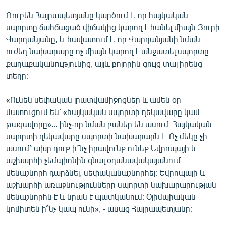
English
Ռուբեն Հայրապետյանը կարծում է, որ հայկական
սպորտը ճահճացած վիճակից կարող է հանել միայն Յուրի
Русский
Վարդանյանը, և հավատում է, որ Վարդանյանի նման
ուժեղ նախարարը ոչ միայն կարող է անջատել սպորտը
ՀԵՏԵՎԵՔ ՄԵԶ
քաղաքականությունից, այլև բոլորին ցույց տալ իրենց
տեղը։
«Ունեն սեփական լրատվամիջոցներ և ամեն օր
մատուցում են՝ «հայկական սպորտի ղեկավարը կամ
«Ազատության» բոլոր կայքերը
թագավորը»... ինչ-որ նման բաներ են ասում։ Հայկական
սպորտի ղեկավարը սպորտի նախարարն է։ Ոչ մեկը չի
ասում՝ ախր դուք ի՞նչ իրավունք ունեք Եվրոպայի և
աշխարհի չեմպիոնին գնալ օդանավակայանում
մենաշնորհ դարձնել, սեփականաշնորհել։ Եվրոպայի և
աշխարհի առաջնությունները սպորտի նախարարության
մենաշնորհն է և նրան է պատկանում։ Օլիմպիական
կոմիտեն ի՞նչ կապ ունի», - ասաց Հայրապետյանը։