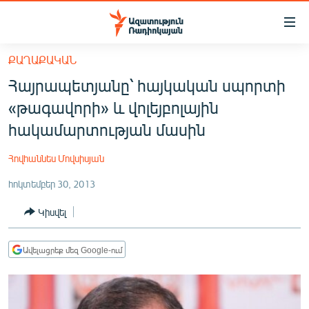
Մատչելիության
հղումներ
Անցնել
ՔԱՂԱՔԱԿԱՆ
հիմնական
ԱԶԱՏՈՒԹՅՈՒՆ TV
Հայրապետյանը՝ հայկական սպորտի
բովանդակությանը
ՀԱՅԱՍՏԱՆ
Անցնել
«թագավորի» և վոլեյբոլային
հիմնական
ՔԱՂԱՔԱԿԱՆ
հակամարտության մասին
մենյուին
ԸՆՏՐՈՒԹՅՈՒՆՆԵՐ 2026
Որոնում
Հովհաննես Մովսիսյան
ԻՐԱՎՈՒՆՔ
հոկտեմբեր 30, 2013
ՀԱՍԱՐԱԿՈՒԹՅՈՒՆ
Կիսվել
ՏՆՏԵՍՈՒԹՅՈՒՆ
ՂԱՐԱԲԱՂ
Ավելացրեք մեզ Google-ում
ՊԱՏԵՐԱԶՄԻ 6 ՇԱԲԱԹՆԵՐԸ
ՏԱՐԱԾԱՇՐՋԱՆ