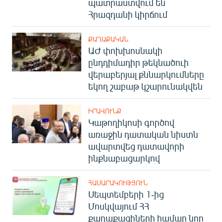
պատրաստվում են
Հրազդանի կիրճում
ՔԱՂԱՔԱԿԱՆ
ԱԺ փոխխոսնակի
ընդդիմադիր թեկնածուի
վերաբերյալ քննարկումները
եկող շաբաթ կշարունակվեն
ԻՐԱՎՈՒՆՔ
Կաթողիկոսի գործով
առաջին դատական նիստն
ավարտվեց դատավորի
ինքնաբացարկով
ՀԱՍԱՐԱԿՈՒԹՅՈՒՆ
Սեպտեմբերի 1-ից
Մոսկվայում ՀՀ
քաղաքացիների համար նոր