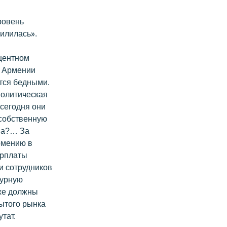
ровень
илилась».
центном
В Армении
ются бедными.
политическая
 сегодня они
 собственную
яна?… За
рмению в
арплаты
и сотрудников
турную
 же должны
ытого рынка
тат.