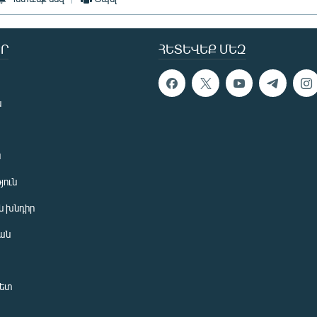
Ր
ՀԵՏԵՎԵՔ ՄԵԶ
ն
ն
յուն
 խնդիր
ան
նետ