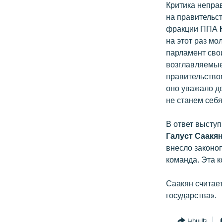
Критика непра
на правительс
фракции ППА
на этот раз мо
парламент свои
возглавляемые
правительство
оно уважало д
не станем себя
В ответ высту
Галуст Саакя
внесло законоп
команда. Эта к
Саакян считае
государства».
Կիսվել