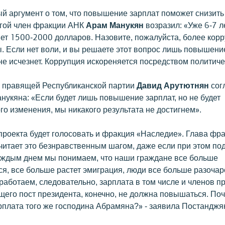
й аргумент о том, что повышение зарплат поможет снизить
угой член фракции АНК
Арам Манукян
возразил: «Уже 6-7 л
яет 1500-2000 долларов. Назовите, пожалуйста, более ко
ы. Если нет воли, и вы решаете этот вопрос лишь повышени
не исчезнет. Коррупция искореняется посредством политиче
 правящей Республиканской партии
Давид Арутютнян
сог
нукяна: «Если будет лишь повышение зарплат, но не будет
о изменения, мы никакого результата не достигнем».
проекта будет голосовать и фракция «Наследие». Глава фр
читает это безнравственным шагом, даже если при этом под
каждым днем мы понимаем, что наши граждане все больше
ся, все больше растет эмиграция, люди все больше разоча
работаем, следовательно, зарплата в том числе и членов пр
щего пост президента, конечно, не должна повышаться. По
рплата того же господина Абрамяна?» - заявила Постанджя