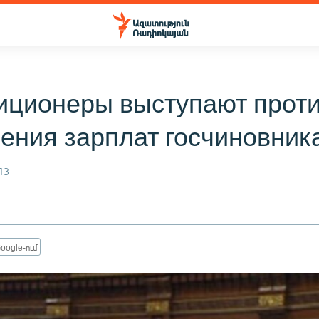
иционеры выступают прот
ения зарплат госчиновник
13
oogle-ում