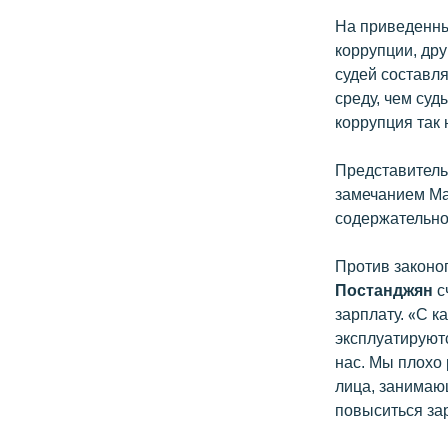
На приведенны
коррупции, др
судей составл
среду, чем суд
коррупция так 
Представитель
замечанием Ма
содержательног
Против законо
Постанджян
с
зарплату. «С 
эксплуатируют
нас. Мы плохо 
лица, занимаю
повыситься за