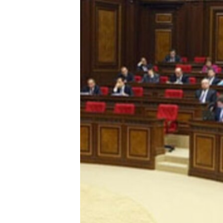
ՄԻՋԱԶԳԱՅԻՆ
ՄՇԱԿՈՒՅԹ
ՍՊՈՐՏ
ՄԵԿՆԱԲԱՆՈՒԹՅՈՒՆ
ՏՏ ԵՒ ԻՆՏԵՐՆԵՏ
ԿՈՐՈՆԱՎԻՐՈՒՍ
ԱՐԽԻՎ
ՏԵՍԱՆՅՈՒԹԵՐ
ԲԱՆԱՎԵՃ
ՁԳՏԵԼՈՎ ԼԱՎԱԳՈՒՅՆԻՆ
ՓՈԴՔԱՍԹ