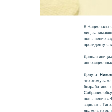
В Национально
лиц, занимающ
повышение зар
президенту, сп
Данная инициа
оппозиционных
Депутат
Никол
что этому зак
безработице. «
Собрание обсу
повышения с 4
зарплаты Тигр
драмов, то есть