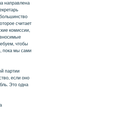
ла направлена
екретарь
 большинство
которое считает
ские комиссии,
 вносимые
ребуем, чтобы
, пока мы сами
ой партии
ство, если оно
бль. Это одна
а