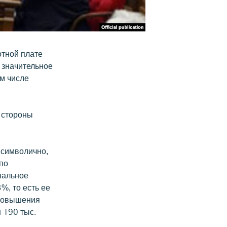
отной плате
 значительное
м числе
о стороны
 символично,
по
ональное
, то есть ее
 повышения
 190 тыс.