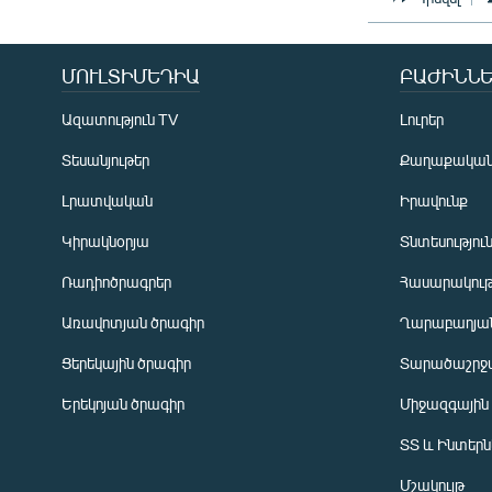
ՄՈՒԼՏԻՄԵԴԻԱ
ԲԱԺԻՆՆԵ
Ազատություն TV
Լուրեր
Տեսանյութեր
Քաղաքակա
Լրատվական
Իրավունք
Կիրակնօրյա
Տնտեսությու
Ռադիոծրագրեր
Հասարակութ
Առավոտյան ծրագիր
Ղարաբաղյան
Ցերեկային ծրագիր
Տարածաշրջ
Հայերեն
Երեկոյան ծրագիր
Միջազգային
English
ՏՏ և Ինտեր
Русский
Մշակույթ