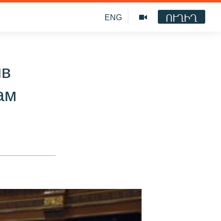
ՈՒՂԻՂ
ENG
ив
ам