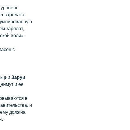
 уровень
ет зарплата
ррумпированную
ем зарплат,
ской воли».
ласен с
акции
Заруи
нимут и ее
ровываются в
авительства, и
чему должна
н.