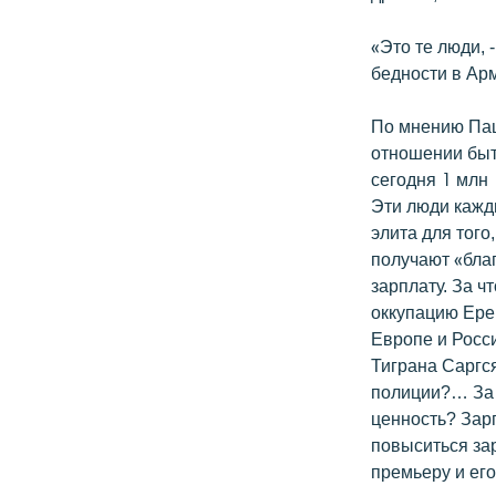
«Это те люди, 
бедности в Ар
По мнению Паш
отношении быт
сегодня 1 млн 
Эти люди кажд
элита для того
получают «бла
зарплату. За 
оккупацию Ерев
Европе и Росс
Тиграна Саргся
полиции?… За т
ценность? Зар
повыситься за
премьеру и его