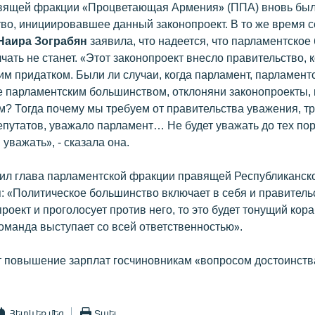
вящей фракции «Процветающая Армения» (ППА) вновь бы
тво, инициировавшее данный законопроект. В то же время с
Наира Зограбян
заявила, что надеется, что парламентское
лчать не станет. «Этот законопроект внесло правительство, 
м придатком. Были ли случаи, когда парламент, парламент
 парламентским большинством, отклоняни законопроекты,
м? Тогда почему мы требуем от правительства уважения, т
епутатов, уважало парламент… Не будет уважать до тех пор
 уважать», - сказала она.
пил глава парламентской фракции правящей Республиканск
н
: «Политическое большинство включает в себя и правитель
роект и проголосует против него, то это будет тонущий кора
оманда выступает со всей ответственностью».
т повышение зарплат госчиновникам «вопросом достоинств
Հետևեք մեզ
Տպել