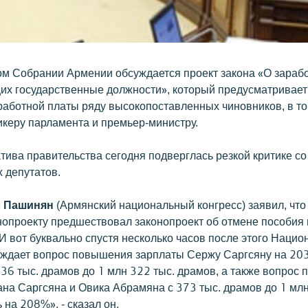
м Собрании Армении обсуждается проект закона «О зараб
их государственные должности», который предусматривает
аботной платы ряду высокопоставленных чиновников, в то
икеру парламента и премьер-министру.
тива правительства сегодня подверглась резкой критике с
 депутатов.
 Пашинян
(Армянский национальный конгресс) заявил, что
онопроекту предшествовал законопроект об отмене пособия 
И вот буквально спустя несколько часов после этого Наци
ждает вопрос повышения зарплаты Сержу Саргсяну на 203%
36 тыс. драмов до 1 млн 322 тыс. драмов, а также вопрос
ана Саргсяна и Овика Абрамяна с 373 тыс. драмов до 1 млн
 на 208%», - сказал он.