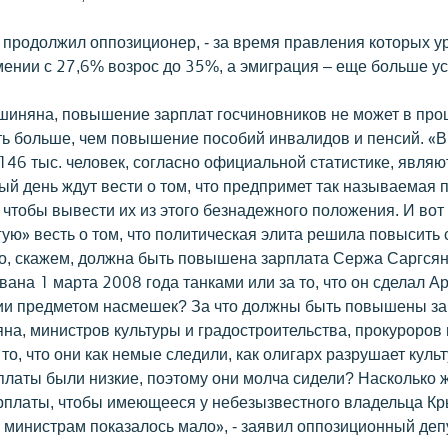
- продолжил оппозиционер, - за время правления которых у
мении с 27,6% возрос до 35%, а эмиграция – еще больше ус
иняна, повышение зарплат госчиновников не может в про
ь больше, чем повышение пособий инвалидов и пенсий. «
146 тыс. человек, согласно официальной статистике, явля
ый день ждут вести о том, что предпримет так называемая 
, чтобы вывести их из этого безнадежного положения. И вот
гую» весть о том, что политическая элита решила повысить
что, скажем, должна быть повышена зарплата Сержа Саргс
ана 1 марта 2008 года танками или за то, что он сделал А
ии предметом насмешек? За что должны быть повышены з
на, министров культуры и градостроительства, прокуроров 
о, что они как немые следили, как олигарх разрушает куль
платы были низкие, поэтому они молча сидели? Насколько
рплаты, чтобы имеющееся у небезызвестного владельца Кр
 министрам показалось мало», - заявил оппозиционный депу