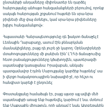
ընտանիքի անդամները միլիոնատեր են դարձել
հանրությանը անհայտ հանգամանքների բերումով, որոնք
սակայն հանրության շրջանում հայտնի են սրա-նրա
բիզնեսի մեջ փայ մտնելու, կամ սրա-նրա բիզնեսները
խլելու հանգամանքով»։
Հայաստանի Հանրապետությունը դե ֆակտո ճանաչել է
Լեռնային Ղարաբաղը, ասում էին քննարկման
մասնակիցները, բայց դե յուրե չի կարող։ Օրենսդիրների
մտահոգությունները մի քանիսն էին՝ ԼՂՀ-ի ճանաչումից
հետո բանակցությունները կձախողվեն, պատերազմի
սպառնալիք կառաջանա։ Իրավաբան, անկախ
պատգամավոր Էդմոն Մարուքյանը կարծիք հայտնեց՝ սա
ի վերջո հակակոռուպցիոն նախագիծ չէ, որ հեշտ ու
հանգիստ կարելի է ընդունել։
Փոստանջյանը համաձայն էր, բայց այսօր այլ ավելի մեծ
սպառնալիքի առաջ ենք հայտնվել, կարծում է նա. մտնում
ենք Մաքսային միություն, որի անդամ է նաև Ադրբեջանին