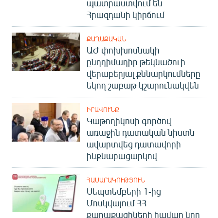
պատրաստվում են
Հրազդանի կիրճում
ՔԱՂԱՔԱԿԱՆ
ԱԺ փոխխոսնակի
ընդդիմադիր թեկնածուի
վերաբերյալ քննարկումները
եկող շաբաթ կշարունակվեն
ԻՐԱՎՈՒՆՔ
Կաթողիկոսի գործով
առաջին դատական նիստն
ավարտվեց դատավորի
ինքնաբացարկով
ՀԱՍԱՐԱԿՈՒԹՅՈՒՆ
Սեպտեմբերի 1-ից
Մոսկվայում ՀՀ
քաղաքացիների համար նոր