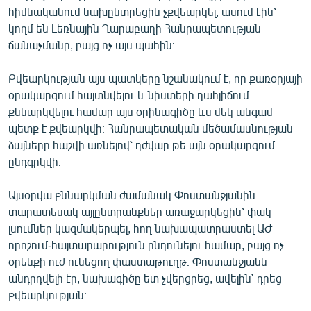
հիմնականում նախընտրեցին չքվեարկել, ասում էին՝
English
կողմ են Լեռնային Ղարաբաղի Հանրապետության
Русский
ճանաչմանը, բայց ոչ այս պահին։
ՀԵՏԵՎԵՔ ՄԵԶ
Քվեարկության այս պատկերը նշանակում է, որ քառօրյայի
օրակարգում հայտնվելու և նիստերի դահլիճում
քննարկվելու համար այս օրինագիծը ևս մեկ անգամ
պետք է քվեարկվի։ Հանրապետական մեծամասնության
ձայները հաշվի առնելով՝ դժվար թե այն օրակարգում
ընդգրկվի։
«Ազատության» բոլոր կայքերը
Այսօրվա քննարկման ժամանակ Փոստանջյանին
տարատեսակ այլընտրանքներ առաջարկեցին՝ փակ
լսումներ կազմակերպել, հող նախապատրաստել ԱԺ
որոշում-հայտարարություն ընդունելու համար, բայց ոչ
օրենքի ուժ ունեցող փաստաթուղթ։ Փոստանջյանն
անդրդվելի էր, նախագիծը ետ չվերցրեց, ավելին՝ դրեց
քվեարկության։