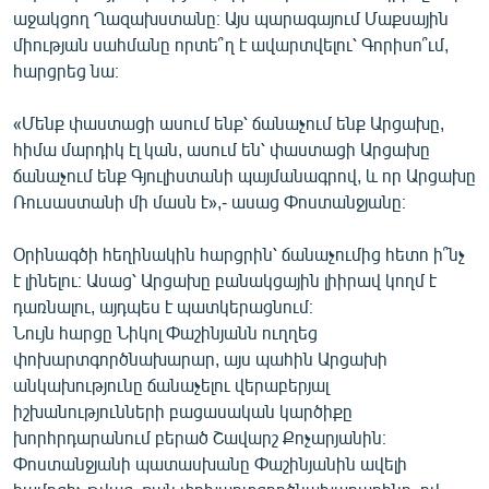
աջակցող Ղազախստանը։ Այս պարագայում Մաքսային
միության սահմանը որտե՞ղ է ավարտվելու՝ Գորիսո՞ւմ,
հարցրեց նա։
«Մենք փաստացի ասում ենք՝ ճանաչում ենք Արցախը,
հիմա մարդիկ էլ կան, ասում են՝ փաստացի Արցախը
ճանաչում ենք Գյուլիստանի պայմանագրով, և որ Արցախը
Ռուսաստանի մի մասն է»,- ասաց Փոստանջյանը։
Օրինագծի հեղինակին հարցրին՝ ճանաչումից հետո ի՞նչ
է լինելու։ Ասաց՝ Արցախը բանակցային լիիրավ կողմ է
դառնալու, այդպես է պատկերացնում։
Նույն հարցը Նիկոլ Փաշինյանն ուղղեց
փոխարտգործնախարար, այս պահին Արցախի
անկախությունը ճանաչելու վերաբերյալ
իշխանությունների բացասական կարծիքը
խորհրդարանում բերած Շավարշ Քոչարյանին։
Փոստանջյանի պատասխանը Փաշինյանին ավելի