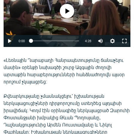
ՄԻՋԱԶԳԱՅԻՆ
No media source currently available
ՄՇԱԿՈՒՅԹ
ՍՊՈՐՏ
ՄԵԿՆԱԲԱՆՈՒԹՅՈՒՆ
0:00
4:28
ՏՏ ԵՒ ԻՆՏԵՐՆԵՏ
ԿՈՐՈՆԱՎԻՐՈՒՍ
«Լեռնային Ղարաբաղի Հանրապետությունը ճանաչելու
մասին» օրենքի նախագծի շուրջ Ազգային ժողովի
ԱՐԽԻՎ
արտաքին հարաբերությունների հանձնաժողովն այսօր
ՏԵՍԱՆՅՈՒԹԵՐ
որոշում չկայացրեց։
ԲԱՆԱՎԵՃ
Քվեարկությանը չմասնակցելու՝ իշխանության
ՁԳՏԵԼՈՎ ԼԱՎԱԳՈՒՅՆԻՆ
ներկայացուցիչների դիրքորոշումը ստեղծեց այդպիսի
իրավիճակ։ Կողմ էին օրինագիծը ներկայացրած Զարուհի
ՓՈԴՔԱՍԹ
Փոստանջյանի խմբակից Թևան Պողոսյանը,
Դաշնակցությունից Արմեն Ռուստամյանը և Նիկոլ
Հայերեն
Փաշինյանը։ Իշխանության ներկայացուցիչները