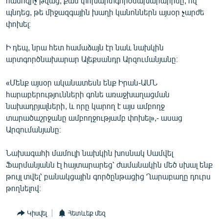
համոզիչ թվաց, քան փոխարտգործնախարարինը, ով
պնդեց, թե միջազգային խաղի կանոններն այսօր չարժե
փոխել։
Ի դեպ, նրա հետ համաձայն էր նաև նախկին
արտգործնախարար Ալեքսանդր Արզումանյանը։
«Մենք այսօր ականատեսն ենք Իրան-ԱՄՆ
հարաբերությունների գոնե առաջխաղացման
նախադրյալների, և որը կարող է այս ամբողջ
տարածաշրջանը ամբողջությամբ փոխել»,- ասաց
Արզումանյանը։
Նախագահի մամուլի նախկին խոսնակ Սամվել
Ֆարմանյանն էլ հայտարարեց՝ ժամանակին մեծ սխալ ենք
թույլ տվել՝ բանակցային գործընթացից Ղարաբաղը դուրս
թողնելով։
Կիսվել
Հետևեք մեզ