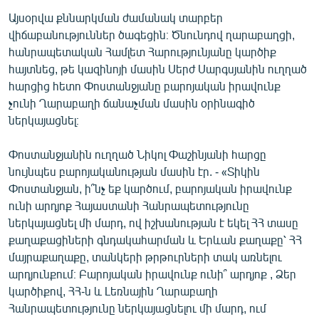
Այսօրվա քննարկման ժամանակ տարբեր
վիճաբանություններ ծագեցին։ Ծնունդով ղարաբաղցի,
հանրապետական Համլետ Հարությունյանը կարծիք
հայտնեց, թե կազինոյի մասին Սերժ Սարգսյանին ուղղած
հարցից հետո Փոստանջյանը բարոյական իրավունք
չունի Ղարաբաղի ճանաչման մասին օրինագիծ
ներկայացնել։
Փոստանջյանին ուղղած Նիկոլ Փաշինյանի հարցը
նույնպես բարոյականության մասին էր. - «Տիկին
Փոստանջյան, ի՞նչ եք կարծում, բարոյական իրավունք
ունի արդյոք Հայաստանի Հանրապետությունը
ներկայացնել մի մարդ, ով իշխանության է եկել ՀՀ տասը
քաղաքացիների գնդակահարման և Երևան քաղաքը՝ ՀՀ
մայրաքաղաքը, տանկերի թրթուրների տակ առնելու
արդյունքում։ Բարոյական իրավունք ունի՞ արդյոք , Ձեր
կարծիքով, ՀՀ-ն և Լեռնային Ղարաբաղի
Հանրապետությունը ներկայացնելու մի մարդ, ում