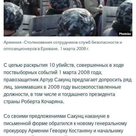
ՄԻՋԱԶԳԱՅԻՆ
ՄՇԱԿՈՒՅԹ
ՍՊՈՐՏ
ՄԵԿՆԱԲԱՆՈՒԹՅՈՒՆ
Армения -Столкновения сотрудников служб безопасности и
оппозиционеров в Ереване, 1 марта 2008 г.
ՏՏ ԵՒ ԻՆՏԵՐՆԵՏ
ԿՈՐՈՆԱՎԻՐՈՒՍ
С целью раскрытия 10 убийств, совершенных в ходе
ԱՐԽԻՎ
поствыборных событий 1 марта 2008 года,
правозащитник Артур Сакунц предлагает допросить ряд
ՏԵՍԱՆՅՈՒԹԵՐ
лиц, занимавших в 2008 году высокопоставленные
ԲԱՆԱՎԵՃ
должности, в том числе и тогдашнего президента
страны Роберта Кочаряна.
ՁԳՏԵԼՈՎ ԼԱՎԱԳՈՒՅՆԻՆ
ՓՈԴՔԱՍԹ
Со своими предложениями Сакунц накануне в
письменной форме обратился к новому генеральному
прокурору Армении Геворку Костаняну и начальнику
Հայերեն