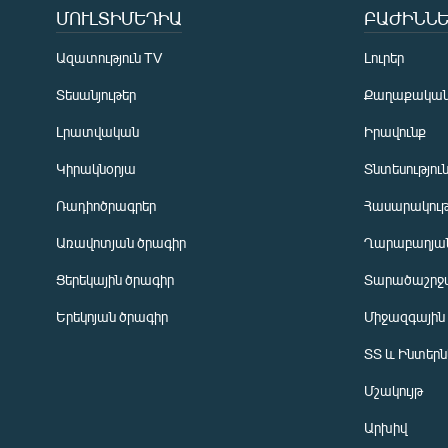
ՄՈՒԼՏԻՄԵԴԻԱ
ԲԱԺԻՆՆԵ
Ազատություն TV
Լուրեր
Տեսանյութեր
Քաղաքակա
Լրատվական
Իրավունք
Կիրակնօրյա
Տնտեսությու
Ռադիոծրագրեր
Հասարակութ
Առավոտյան ծրագիր
Ղարաբաղյան
Ցերեկային ծրագիր
Տարածաշրջ
Հայերեն
Երեկոյան ծրագիր
Միջազգային
English
ՏՏ և Ինտեր
Русский
Մշակույթ
ՀԵՏԵՎԵՔ ՄԵԶ
Արխիվ