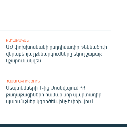
ՔԱՂԱՔԱԿԱՆ
ԱԺ փոխխոսնակի ընդդիմադիր թեկնածուի
վերաբերյալ քննարկումները եկող շաբաթ
կշարունակվեն
ՀԱՍԱՐԱԿՈՒԹՅՈՒՆ
Սեպտեմբերի 1-ից Մոսկվայում ՀՀ
քաղաքացիների համար նոր պարտադիր
պահանջներ կգործեն. ինչ է փոխվում