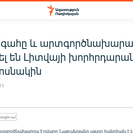
գահը և արտգործնախարա
նել են Լիտվայի խորհրդարա
ոսնակին
13
oogle-ում
տգործնախարրա Էդվարդ Նալբանդյանը այսօր հանդիպել է 