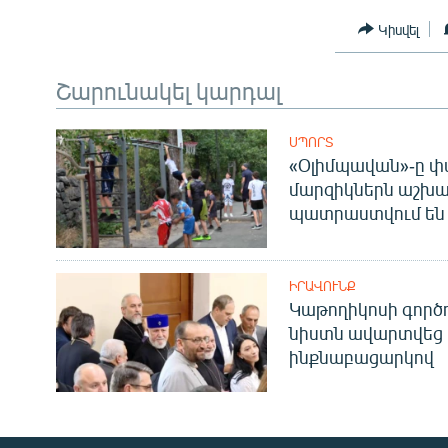
Կիսվել
Շարունակել կարդալ
ՍՊՈՐՏ
«Օլիմպավան»-ը փ
մարզիկներն աշխա
պատրաստվում են 
ԻՐԱՎՈՒՆՔ
Կաթողիկոսի գոր
նիստն ավարտվեց
ինքնաբացարկով