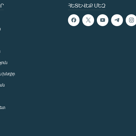
Ր
ՀԵՏԵՎԵՔ ՄԵԶ
ն
ն
յուն
 խնդիր
ան
նետ