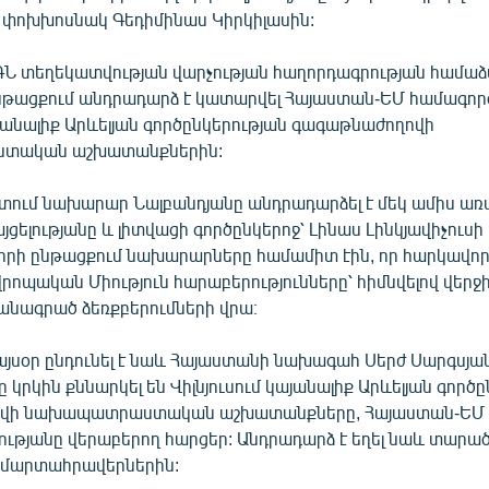
փոխխոսնակ Գեդիմինաս Կիրկիլասին:
Ն տեղեկատվության վարչության հաղորդագրության համաձա
թացքում անդրադարձ է կատարվել Հայաստան-ԵՄ համագոր
այանալիք Արևելյան գործընկերության գագաթնաժողովի
տական աշխատանքներին:
տում նախարար Նալբանդյանը անդրադարձել է մեկ ամիս առա
ցելությանը և լիտվացի գործընկերոջ՝ Լինաս Լինկյավիչուսի
որի ընթացքում նախարարները համամիտ էին, որ հարկավոր 
րոպական Միություն հարաբերությունները՝ հիմնվելով վեր
նագրած ձեռքբերումների վրա։
այսօր ընդունել է նաև Հայաստանի նախագահ Սերժ Սարգսյան
 կրկին քննարկել են Վիլնյուսում կայանալիք Արևելյան գործ
վի նախապատրաստական աշխատանքները, Հայաստան-ԵՄ
ւթյանը վերաբերող հարցեր: Անդրադարձ է եղել նաև տարա
 մարտահրավերներին: