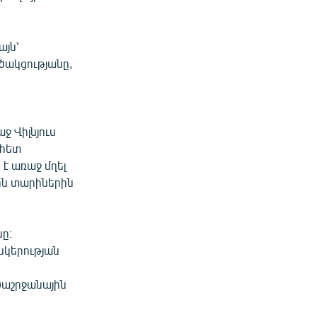
յն՝
ծակցությանը,
ջ Վիլնյուս
 հետ
է առաջ մղել
ջին տարիներին
ը։
ընկերության
ծաշրջանային