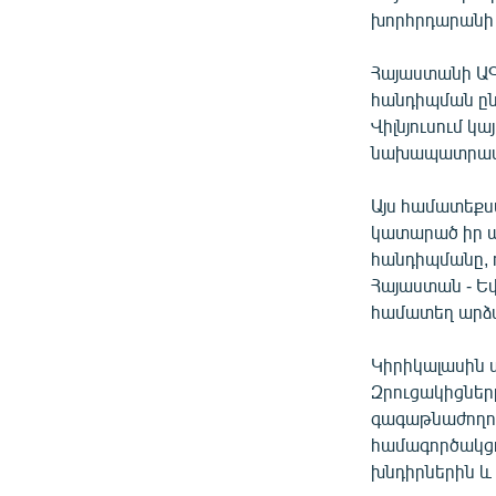
ՄԻՋԱԶԳԱՅԻՆ
խորհրդարանի 
ՄՇԱԿՈՒՅԹ
Հայաստանի ԱԳ
ՍՊՈՐՏ
հանդիպման ըն
ՄԵԿՆԱԲԱՆՈՒԹՅՈՒՆ
Վիլնյուսում կ
նախապատրաս
ՏՏ ԵՒ ԻՆՏԵՐՆԵՏ
ԿՈՐՈՆԱՎԻՐՈՒՍ
Այս համատեքս
կատարած իր այ
ԱՐԽԻՎ
հանդիպմանը, 
ՏԵՍԱՆՅՈՒԹԵՐ
Հայաստան - Եվ
համատեղ արձա
ԲԱՆԱՎԵՃ
ՁԳՏԵԼՈՎ ԼԱՎԱԳՈՒՅՆԻՆ
Կիրիկալասին 
Զրուցակիցները
ՓՈԴՔԱՍԹ
գագաթնաժողո
համագործակցո
խնդիրներին և