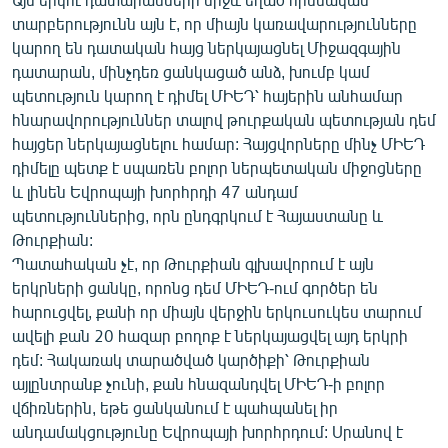
English
տարբերությունն այն է, որ միայն կառավարությունները
կարող են դատական հայց ներկայացնել Միջազգային
Русский
դատարան, մինչդեռ ցանկացած անձ, խումբ կամ
պետություն կարող է դիմել ՄԻԵԴ՝ հայերին անհամար
ՀԵՏԵՎԵՔ ՄԵԶ
հնարավորություններ տալով թուրքական պետության դեմ
հայցեր ներկայացնելու համար: Հայցվորները մինչ ՄԻԵԴ
դիմելը պետք է սպառեն բոլոր ներպետական միջոցները
և լինեն Եվրոպայի խորհրդի 47 անդամ
պետություններից, որն ընդգրկում է Հայաստանը և
Թուրքիան:
«Ազատության» բոլոր կայքերը
Պատահական չէ, որ Թուրքիան գլխավորում է այն
երկրների ցանկը, որոնց դեմ ՄԻԵԴ-ում գործեր են
հարուցվել, քանի որ միայն վերջին երկուսուկես տարում
ավելի քան 20 հազար բողոք է ներկայացվել այդ երկրի
դեմ: Հակառակ տարածված կարծիքի՝ Թուրքիան
այլընտրանք չունի, քան հնազանդվել ՄԻԵԴ-ի բոլոր
վճիռներին, եթե ցանկանում է պահպանել իր
անդամակցությունը Եվրոպայի խորհրդում: Սրանով է