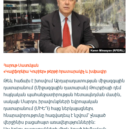
ՄԻՋԱԶԳԱՅԻՆ
ՄՇԱԿՈՒՅԹ
ՍՊՈՐՏ
ՄԵԿՆԱԲԱՆՈՒԹՅՈՒՆ
ՏՏ ԵՒ ԻՆՏԵՐՆԵՏ
ԿՈՐՈՆԱՎԻՐՈՒՍ
Հարութ Սասունյան
ԱՐԽԻՎ
«Կալիֆորնիա Կուրիեր» թերթի հրատարակիչ և խմբագիր
ՏԵՍԱՆՅՈՒԹԵՐ
Թեև հաճախ է խոսվում Արդարադատության միջազգային
դատարանում (Միջազգային դատարան) Թուրքիայի դեմ
ԲԱՆԱՎԵՃ
հայկական պահանջատիրության հետապնդման մասին,
ՁԳՏԵԼՈՎ ԼԱՎԱԳՈՒՅՆԻՆ
սակայն Մարդու իրավունքների եվրոպական
դատարանում (ՄԻԵԴ) հայց ներկայացնելու
ՓՈԴՔԱՍԹ
հնարավորությունը հազվադեպ է նշվում՝ չնայած
վերջինիս բացահայտ առավելություններին:
Հայերեն
Այս երկու դատարանների միջև եղած հիմնական