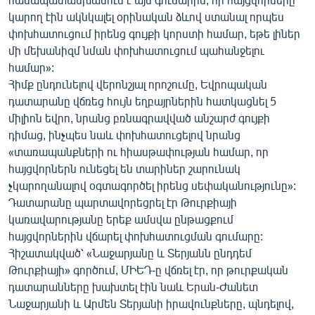
կարող էին ակնկալել օրինական ձևով ստանալ որպես
փոխհատուցում իրենց գույքի կորստի համար, եթե լիներ
մի մեխանիզմ նման փոխհատուցում պահանջելու
համար»:
Հիմք ընդունելով վերոնշյալ որոշումը, Եվրոպական
դատարանը վճռեց հույն եղբայրներին հատկացնել 5
միլիոն եվրո, նրանց բռնագրավված անշարժ գույքի
դիմաց, ինչպես նաև փոխհատուցելով նրանց
«տառապանքների ու հիասթափության համար, որ
հայցվորներն ունեցել են տարիներ շարունակ
չկարողանալով օգտագործել իրենց սեփականությունը»:
Դատարանը պարտավորեցրել էր Թուրքիայի
կառավարությանը երեք ամսվա ընթացքում
հայցվորներին վճարել փոխհատուցման գումարը:
Հիշատակված՝ «Նաջարյանը և Տերյանն ընդդեմ
Թուրքիայի» գործում, ՄԻԵԴ-ը վճռել էր, որ թուրքական
դատարանները խախտել էին նաև Երան-Ժանետ
Նաջարյանի և Արմեն Տերյանի իրավունքները, պնդելով,