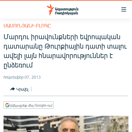
Մատչելիության
հղումներ
Անցնել
ՍԱՍՈՒՆՅԱՆԻ ԲԼՈԳԸ
հիմնական
ԱԶԱՏՈՒԹՅՈՒՆ TV
Մարդու իրավունքների եվրոպական
բովանդակությանը
ՀԱՅԱՍՏԱՆ
Անցնել
դատարանը Թուրքիային դատի տալու
հիմնական
ՔԱՂԱՔԱԿԱՆ
ավելի լայն հնարավորություններ է
մենյուին
ԸՆՏՐՈՒԹՅՈՒՆՆԵՐ 2026
ընձեռում
Որոնում
ԻՐԱՎՈՒՆՔ
հոկտեմբեր 07, 2013
ՀԱՍԱՐԱԿՈՒԹՅՈՒՆ
Կիսվել
ՏՆՏԵՍՈՒԹՅՈՒՆ
ՂԱՐԱԲԱՂ
Ավելացրեք մեզ Google-ում
ՊԱՏԵՐԱԶՄԻ 6 ՇԱԲԱԹՆԵՐԸ
ՏԱՐԱԾԱՇՐՋԱՆ