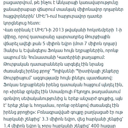
բացատրվում, թե ինչու է Անկարայի կառավարությունը
ջանասիրաբար վճարում տասնյակ միլիոնավոր դոլարներ
հայցվորներին՝ ՄԻԵԴ-ում հարյուրավոր դատեր
կորցնելուց հետո:
Վառ օրինակ է ՄԻԵԴ-ի 2013 թվականի հոկտեմբերի 1-ի
վճիռը, որով դատարանը պարտադրեց Թուրքիային
վճարել ավելի քան 5 միլիոն եվրո (մոտ 7 միլիոն դոլար)
Յանիս և Եվանգելոս Ֆոկաս հույն եղբայրներին, որոնք
ապրում են Հունաստանի Կատերինի քաղաքում:
Թուրքական դատարաններն արգելել էին նրանց
ժառանգել իրենց քրոջ՝ Պոլիկսենի Պիստիկայի շենքերը
Թուրքիայում՝ ազգությամբ հույն լինելու պատճառով:
Ֆոկաս եղբայրներն իրենց դատական հայցում պնդել էին,
որ «իրենք զրկվել էին Ստամբուլի Բեյողլու թաղամասում
գտնվող սեփականությունից և երեք անշարժ գույքից, այն
է՝ երեք շենք և հողամաս, որոնք օրենքով ժառանգել էին
իրենց քրոջից»: Բռնագրավված գույքը բաղկացած էր ութ
հարկանի շենքից՝ 3.3 միլիոն եվրո, վեց հարկանի շենքից՝
1.4 միլիոն եվրո և չորս հարկանի շենքից՝ 400 հազար