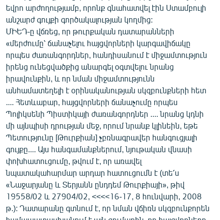
եվրո արժողությամբ, որոնք գնահատվել էին Ստամբուլի
անշարժ գույքի գործակալության կողմից:
ՄԻԵԴ-ը վճռեց, որ թուրքական դատարանների
«մերժումը՝ ճանաչելու հայցվորների կարգավիճակը
որպես ժառանգորդներ, հանդիսանում է միջամտություն
իրենց ունեցվածքից անարգել օգտվելու նրանց
իրավունքին, և որ նման միջամտությունն
անհամատեղելի է օրինականության սկզբունքների հետ
.... Հետևաբար, հայցվորների ճանաչումը որպես
Պոլիկսենի Պիստիկայի ժառանգորդներ .... նրանց կդնի
մի այնպիսի դրության մեջ, որում նրանք կլինեին, եթե
Պետությունը [Թուրքիան] չբռնագրավեր հանգուցյալի
գույքը.... Այս հանգամանքներում, նյութական վնասի
փոխհատուցումը, թվում է, որ առավել
նպատակահարմար արդար հատուցումն է (տե՛ս
«Նաջարյանը և Տերյանն ընդդեմ Թուրքիայի», թիվ
19558/02 և 27904/02, <<<<16-17, 8 հունվարի, 2008
թ.): Դատարանը գտնում է, որ նման վճիռն սկզբունքորեն
համապատասխանում է այն գումարին, որ հայցվորները