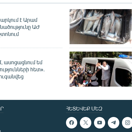
արկում է Արամ
նածությունը ԱԺ
տոնում
մ, ասոցացնում եմ
ությունների հետ».
ուգանվեց
Ր
ՀԵՏԵՎԵՔ ՄԵԶ
ն