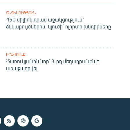
ՏՆՏԵՍՈՒԹՅՈՒՆ
450 միլիոն դրամ աջակցություն՝
ձկնաբույծներին. կլուծի՞ ոլորտի խնդիրները
ԻՐԱՎՈՒՆՔ
Ծառուկյանին նոր՝ 3-րդ մեղադրանքն է
առաջադրվել