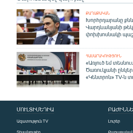
ՔԱՂԱՔԱԿԱՆ
Խորհրդարանը քնն
Վարդևանյանի թեկ
փոխխոսնակի պաշ
ՀԱՍԱՐԱԿՈՒԹՅՈՒՆ
«Առյուծ եմ տեսնու
Ծառուկյանի ընկեր
«Կենտրոն» TV-ն տ
ՄՈՒԼՏԻՄԵԴԻԱ
ԲԱԺԻՆՆԵ
Ազատություն TV
Լուրեր
Տեսանյութեր
Քաղաքակա