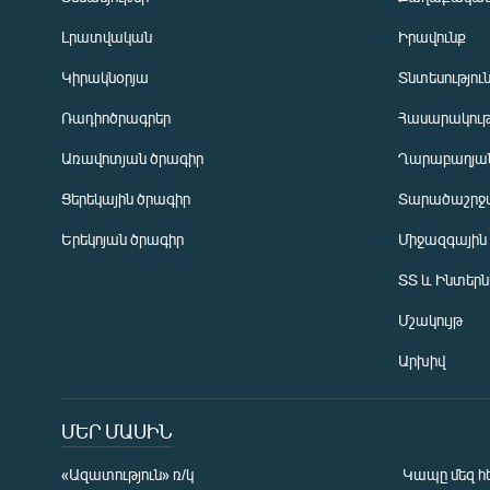
Լրատվական
Իրավունք
Կիրակնօրյա
Տնտեսությու
Ռադիոծրագրեր
Հասարակութ
Առավոտյան ծրագիր
Ղարաբաղյան
Ցերեկային ծրագիր
Տարածաշրջ
Հայերեն
Երեկոյան ծրագիր
Միջազգային
English
ՏՏ և Ինտեր
Русский
Մշակույթ
ՀԵՏԵՎԵՔ ՄԵԶ
Արխիվ
ՄԵՐ ՄԱՍԻՆ
«Ազատություն» ռ/կ
Կապը մեզ հ