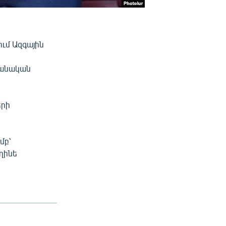
ւմ Ազգային
րանական
երի
մբ՝
ղինե