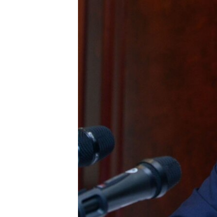
ՄԻՋԱԶԳԱՅԻՆ
ՄՇԱԿՈՒՅԹ
ՍՊՈՐՏ
ՄԵԿՆԱԲԱՆՈՒԹՅՈՒՆ
ՏՏ ԵՒ ԻՆՏԵՐՆԵՏ
ԿՈՐՈՆԱՎԻՐՈՒՍ
ԱՐԽԻՎ
ՏԵՍԱՆՅՈՒԹԵՐ
ԲԱՆԱՎԵՃ
ՁԳՏԵԼՈՎ ԼԱՎԱԳՈՒՅՆԻՆ
ՓՈԴՔԱՍԹ