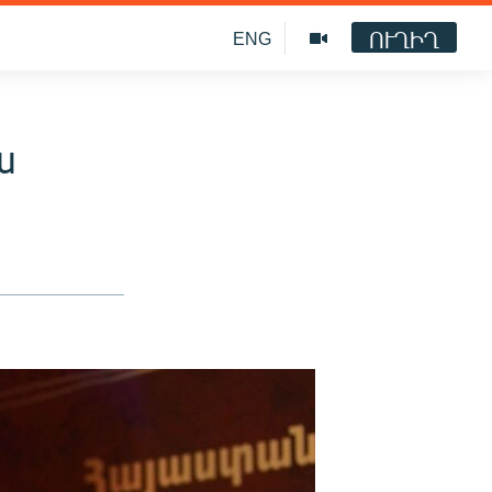
ՈՒՂԻՂ
ENG
ա