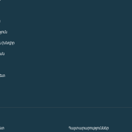
ն
յուն
 խնդիր
ան
նետ
ետ
Հայտարարություններ