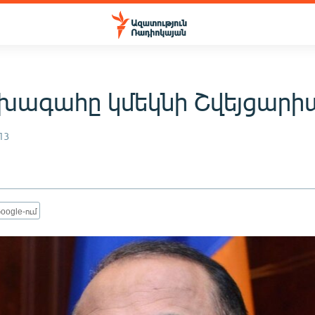
խագահը կմեկնի Շվեյցարի
13
oogle-ում