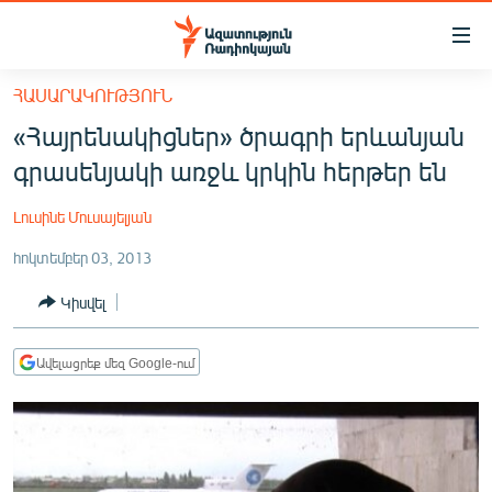
Մատչելիության
հղումներ
Անցնել
ՀԱՍԱՐԱԿՈՒԹՅՈՒՆ
հիմնական
ԱԶԱՏՈՒԹՅՈՒՆ TV
«Հայրենակիցներ» ծրագրի երևանյան
բովանդակությանը
ՀԱՅԱՍՏԱՆ
Անցնել
գրասենյակի առջև կրկին հերթեր են
հիմնական
ՔԱՂԱՔԱԿԱՆ
մենյուին
Լուսինե Մուսայելյան
ԸՆՏՐՈՒԹՅՈՒՆՆԵՐ 2026
Որոնում
հոկտեմբեր 03, 2013
ԻՐԱՎՈՒՆՔ
Կիսվել
ՀԱՍԱՐԱԿՈՒԹՅՈՒՆ
ՏՆՏԵՍՈՒԹՅՈՒՆ
Ավելացրեք մեզ Google-ում
ՂԱՐԱԲԱՂ
ՊԱՏԵՐԱԶՄԻ 6 ՇԱԲԱԹՆԵՐԸ
ՏԱՐԱԾԱՇՐՋԱՆ