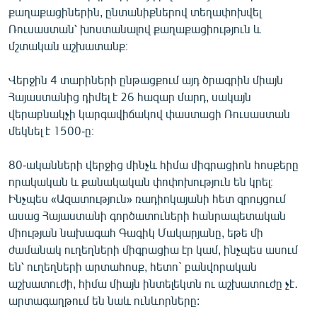
քաղաքացիներին, ընտանիքներով տեղափոխվել
English
Ռուսաստան՝ խոստանալով քաղաքացիություն և
Русский
մշտական աշխատանք։
ՀԵՏԵՎԵՔ ՄԵԶ
Վերջին 4 տարիների ընթացքում այդ ծրագրին միայն
Հայաստանից դիմել է 26 հազար մարդ, սակայն
վերաբնակչի կարգավիճակով փաստացի Ռուսաստան
մեկնել է 1500-ը։
80-ականների վերջից մինչև հիմա միգրացիոն հոսքերը
«Ազատության» բոլոր կայքերը
որակական և քանակական փոփոխություն են կրել։
Ինչպես «Ազատություն» ռադիոկայանի հետ զրույցում
ասաց Հայաստանի գործատուների հանրապետական
միության նախագահ Գագիկ Մակարյանը, եթե մի
ժամանակ ուղեղների միգրացիա էր կամ, ինչպես ասում
են՝ ուղեղների արտահոսք, հետո` բանվորական
աշխատուժի, հիմա միայն ինտելեկտն ու աշխատուժը չէ․
արտագաղթում են նաև ունևորները: