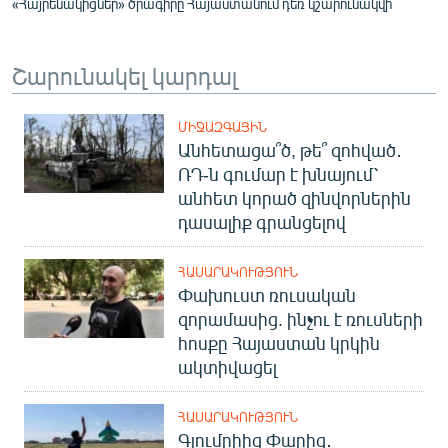
«Հայրենակիցներ» ծրագիրը Հայաստանում դեռ կշարունակվի
Շարունակել կարդալ
ՄԻՋԱԶԳԱՅԻՆ
Անհետացա՞ծ, թե՞ զոհված․
ՌԴ-ն գումար է խնայում՝
անհետ կորած զինվորներին
դասալիք գրանցելով
ՀԱՍԱՐԱԿՈՒԹՅՈՒՆ
Փախուստ ռուսական
զորամասից. ինչու է ռուսների
հոսքը Հայաստան կրկին
ակտիվացել
ՀԱՍԱՐԱԿՈՒԹՅՈՒՆ
Գյումրիից Փարիզ․