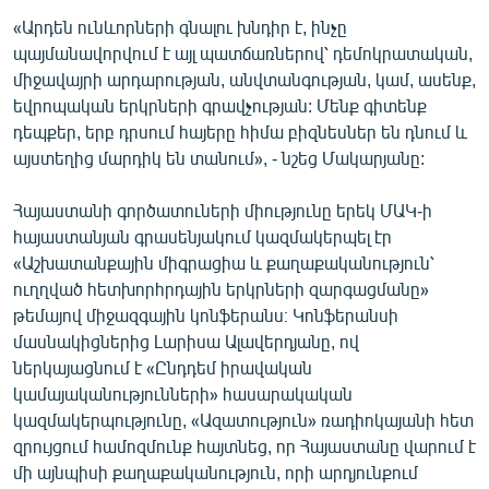
«Արդեն ունևորների գնալու խնդիր է, ինչը
պայմանավորվում է այլ պատճառներով՝ դեմոկրատական,
միջավայրի արդարության, անվտանգության, կամ, ասենք,
եվրոպական երկրների գրավչության: Մենք գիտենք
դեպքեր, երբ դրսում հայերը հիմա բիզնեսներ են դնում և
այստեղից մարդիկ են տանում», - նշեց Մակարյանը:
Հայաստանի գործատուների միությունը երեկ ՄԱԿ-ի
հայաստանյան գրասենյակում կազմակերպել էր
«Աշխատանքային միգրացիա և քաղաքականություն՝
ուղղված հետխորհրդային երկրների զարգացմանը»
թեմայով միջազգային կոնֆերանս։ Կոնֆերանսի
մասնակիցներից Լարիսա Ալավերդյանը, ով
ներկայացնում է «Ընդդեմ իրավական
կամայականությունների» հասարակական
կազմակերպությունը, «Ազատություն» ռադիոկայանի հետ
զրույցում համոզմունք հայտնեց, որ Հայաստանը վարում է
մի այնպիսի քաղաքականություն, որի արդյունքում