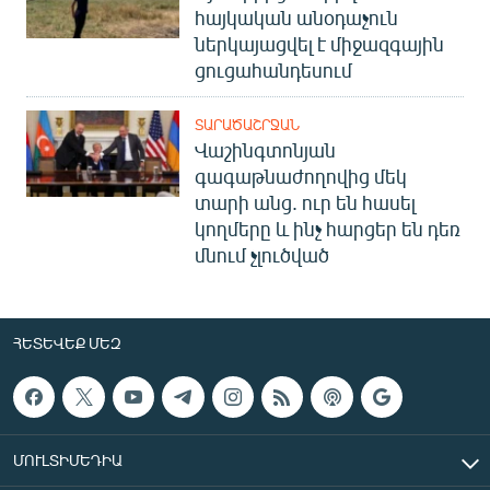
հայկական անօդաչուն
ներկայացվել է միջազգային
ցուցահանդեսում
ՏԱՐԱԾԱՇՐՋԱՆ
Վաշինգտոնյան
գագաթնաժողովից մեկ
տարի անց. ուր են հասել
կողմերը և ինչ հարցեր են դեռ
մնում չլուծված
ՀԵՏԵՎԵՔ ՄԵԶ
ՄՈՒԼՏԻՄԵԴԻԱ