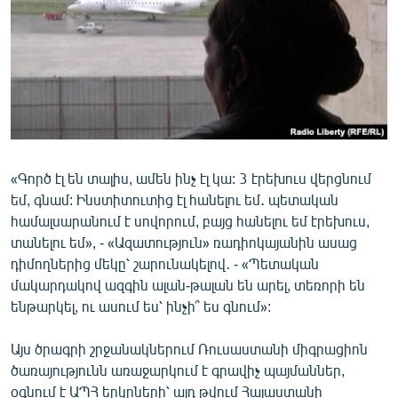
ՄԻՋԱԶԳԱՅԻՆ
ՄՇԱԿՈՒՅԹ
ՍՊՈՐՏ
ՄԵԿՆԱԲԱՆՈՒԹՅՈՒՆ
ՏՏ ԵՒ ԻՆՏԵՐՆԵՏ
ԿՈՐՈՆԱՎԻՐՈՒՍ
«Գործ էլ են տալիս, ամեն ինչ էլ կա: 3 էրեխուս վերցնում
եմ, գնամ: Ինստիտուտից էլ հանելու եմ․ պետական
ԱՐԽԻՎ
համալսարանում է սովորում, բայց հանելու եմ էրեխուս,
ՏԵՍԱՆՅՈՒԹԵՐ
տանելու եմ», - «Ազատություն» ռադիոկայանին ասաց
դիմողներից մեկը՝ շարունակելով․ - «Պետական
ԲԱՆԱՎԵՃ
մակարդակով ազգին ալան-թալան են արել, տեռորի են
ՁԳՏԵԼՈՎ ԼԱՎԱԳՈՒՅՆԻՆ
ենթարկել, ու ասում ես՝ ինչի՞ ես գնում»:
ՓՈԴՔԱՍԹ
Այս ծրագրի շրջանակներում Ռուսաստանի միգրացիոն
ծառայությունն առաջարկում է գրավիչ պայմաններ,
Հայերեն
օգնում է ԱՊՀ երկրների՝ այդ թվում Հայաստանի