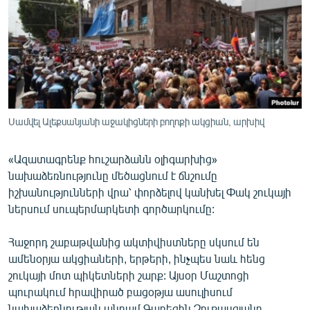
ՄԻՋԱԶԳԱՅԻՆ
ՄՇԱԿՈՒՅԹ
ՍՊՈՐՏ
ՄԵԿՆԱԲԱՆՈՒԹՅՈՒՆ
ՏՏ ԵՒ ԻՆՏԵՐՆԵՏ
Սամվել Ալեքսանյանի աջակիցների բողոքի ակցիան, արխիվ
ԿՈՐՈՆԱՎԻՐՈՒՍ
«Ազատագրենք հուշարձանն օլիգարխից»
ԱՐԽԻՎ
նախաձեռնությունը մեծացնում է ճնշումը
ՏԵՍԱՆՅՈՒԹԵՐ
իշխանությունների վրա՝ փորձելով կանխել Փակ շուկայի
ներսում սուպերմարկետի գործարկումը:
ԲԱՆԱՎԵՃ
ՁԳՏԵԼՈՎ ԼԱՎԱԳՈՒՅՆԻՆ
Հաջորդ շաբաթվանից ակտիվիստները սկսում են
ամենօրյա ակցիաների, երթերի, ինչպես նաև հենց
ՓՈԴՔԱՍԹ
շուկայի մոտ պիկետների շարք: Այսօր Մաշտոցի
պուրակում հրավիրած բացօթյա ասուլիսում
Հայերեն
նախաձեռնության անդամ Գարեգին Չուքասզյանը