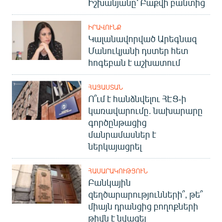
Իշխանյանը՝ Բաքվի բանտից
ԻՐԱՎՈՒՆՔ
Կալանավորված Արեգնազ
Մանուկյանի դստեր հետ
հոգեբան է աշխատում
ՀԱՅԱՍՏԱՆ
Ո՞ւմ է հանձնվելու ՀԷՑ-ի
կառավարումը. նախարարը
գործընթացից
մանրամասներ է
ներկայացրել
ՀԱՍԱՐԱԿՈՒԹՅՈՒՆ
Բանկային
զեղծարարությունների՞, թե՞
միայն դրանցից բողոքների
թիվն է նվազել