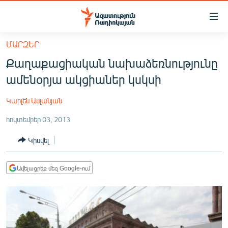
Մատչելիության
հղումներ
Անցնել
ՄԱՐԶԵՐ
հիմնական
ԱԶԱՏՈՒԹՅՈՒՆ TV
Քաղաքացիական նախաձեռնությունը
բովանդակությանը
ՀԱՅԱՍՏԱՆ
Անցնել
ամենօրյա ակցիաներ կսկսի
հիմնական
ՔԱՂԱՔԱԿԱՆ
մենյուին
Կարլեն Ասլանյան
ԸՆՏՐՈՒԹՅՈՒՆՆԵՐ 2026
Որոնում
հոկտեմբեր 03, 2013
ԻՐԱՎՈՒՆՔ
Կիսվել
ՀԱՍԱՐԱԿՈՒԹՅՈՒՆ
ՏՆՏԵՍՈՒԹՅՈՒՆ
Ավելացրեք մեզ Google-ում
ՂԱՐԱԲԱՂ
ՊԱՏԵՐԱԶՄԻ 6 ՇԱԲԱԹՆԵՐԸ
ՏԱՐԱԾԱՇՐՋԱՆ