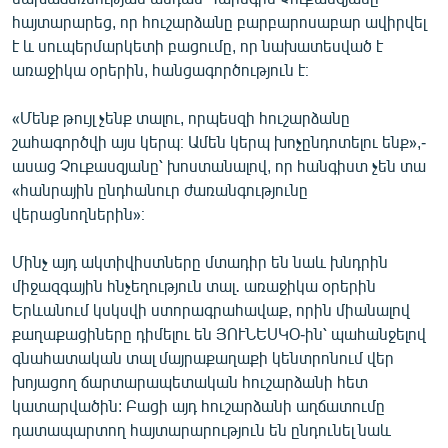
English
հայտարարեց, որ հուշարձանը բարբարոսաբար ավիրվել
է և սուպերմարկետի բացումը, որ նախատեսված է
Русский
առաջիկա օրերին, հանցագործություն է։
ՀԵՏԵՎԵՔ ՄԵԶ
«Մենք թույլ չենք տալու, որպեսզի հուշարձանը
շահագործվի այս կերպ։ Ամեն կերպ խոչընդոտելու ենք»,-
ասաց Չուքասզյանը՝ խոստանալով, որ հանգիստ չեն տա
«հանրային ընդհանուր ժառանգությունը
վերացնողներին»։
«Ազատության» բոլոր կայքերը
Մինչ այդ ակտիվիստները մտադիր են նաև խնդրին
միջազգային հնչեղություն տալ․ առաջիկա օրերին
Երևանում կսկսվի ստորագրահավաք, որին միանալով
քաղաքացիները դիմելու են ՅՈՒՆԵՍԿՕ-ին՝ պահանջելով
գնահատական տալ մայրաքաղաքի կենտրոնում վեր
խոյացող ճարտարապետական հուշարձանի հետ
կատարվածին: Բացի այդ հուշարձանի աղճատումը
դատապարտող հայտարարություն են ընդունել նաև