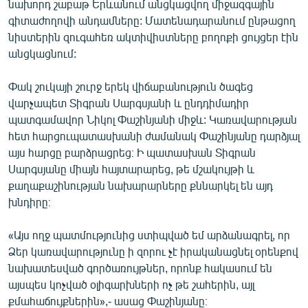
նախորդ շաբաթ Երևանում անցկացվող միջազգային
գիտաժողովի անդամները: Մատենադարանում ընթացող
նիստերին զուգահեռ ակտիվիստները բողոքի ցույցեր էին
անցկացնում:
Փակ շուկայի շուրջ երեկ վիճաբանություն ծագեց
վարչապետ Տիգրան Սարգսյանի և ընդդիմադիր
պատգամավոր Նիկոլ Փաշինյանի միջև: Կառավարության
հետ հարցուպատասխանի ժամանակ Փաշինյանը դարձյալ
այս հարցը բարձրացրեց։ Ի պատասխան Տիգրան
Սարգսյանը միայն հայտարարեց, թե մշակույթի և
քաղաքաշինության նախարարները քննարկել են այդ
խնդիրը։
«Այս ողջ պատմությունից ստիպված եմ արձանագրել, որ
Ձեր կառավարությունը ի զորու չէ իրականացնել օրենքով
նախատեսված գործառույթներ, որոնք հակասում են
այսպես կոչված օլիգարխների ոչ թե շահերին, այլ
քմահաճույքներին»,- ասաց Փաշինյանը։