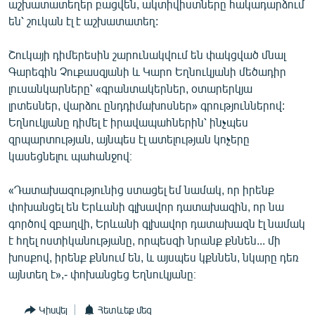
աշխատատեղեր բացվեն, ակտիվիստները հակադարձում
են՝ շուկան էլ է աշխատատեղ:
Շուկայի դիմերեսին շարունակվում են փակցված մնալ
Գարեգին Չուքասզյանի և Կարո Եղնուկյանի մեծադիր
լուսանկարները՝ «գրանտակերներ, օտարերկյա
լրտեսներ, վարձու ընդդիմախոսներ» գրություններով:
Եղնուկյանը դիմել է իրավապահներին՝ ինչպես
զրպարտության, այնպես էլ ատելության կոչերը
կասեցնելու պահանջով։
«Դատախազությունից ստացել եմ նամակ, որ իրենք
փոխանցել են Երևանի գլխավոր դատախազին, որ նա
գործով զբաղվի, Երևանի գլխավոր դատախազն էլ նամակ
է հղել ոստիկանությանը, որպեսզի նրանք քննեն... մի
խոսքով, իրենք քննում են, և այսպես կքննեն, նկարը դեռ
այնտեղ է»,- փոխանցեց Եղնուկյանը։
Կիսվել
Հետևեք մեզ