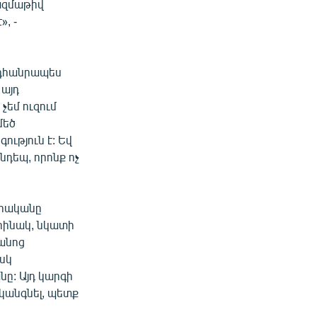
ազմաթիվ
», -
նդհանրապես
 այդ
չեմ ուզում
մեծ
ություն է: Եվ
նդեպ, որոնք ոչ
որականը
օրինակ, նկատի
րանոց
իսկ
նը: Այդ կարգի
 կանգնել, պետք