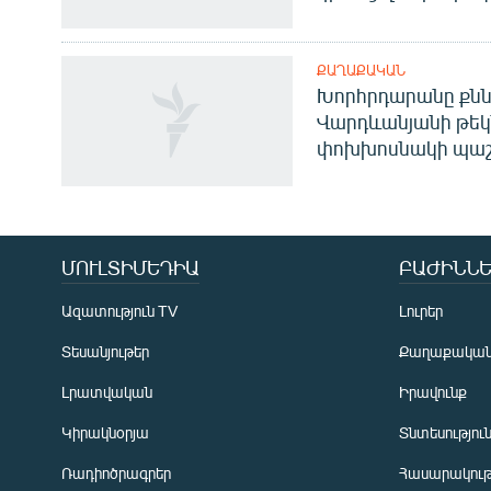
ՔԱՂԱՔԱԿԱՆ
Խորհրդարանը քնն
Վարդևանյանի թեկ
փոխխոսնակի պաշ
Հայերեն
English
Русский
ՄՈՒԼՏԻՄԵԴԻԱ
ԲԱԺԻՆՆԵ
Ազատություն TV
Լուրեր
ՀԵՏԵՎԵՔ ՄԵԶ
Տեսանյութեր
Քաղաքակա
Լրատվական
Իրավունք
Կիրակնօրյա
Տնտեսությու
«Ազատության» բոլոր կայքերը
Ռադիոծրագրեր
Հասարակութ