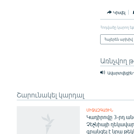
Կիսվել
Հոդվածը կարող եք
Հայերեն արխիվ
Առնչվող 
Ավարտվեցին 
Շարունակել կարդալ
ՄԻՋԱԶԳԱՅԻՆ
Կադիրովը 3-րդ ան
Չեչնիայի ղեկավար
գրանցել է նրա թեկ