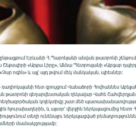
ընթացքում Երևանի Հ․Պարոնյանի անվան թատրոնի շենքու
ն Շեքսպիրի «Արքա Լիրը», Աննա Պետրոսյանի «Աբգար դպիր
Չար ոգին» և այլ՝ այդ թվում մեկ մանկական, պիեսներ:
 ռադիոկայանի հետ զրույցում Վանաձորի Հովհաննես Աբելյ
 թատրոնի գեղարվեստական ղեկավար Վահե Շահվերդյանը 
եղծագործական կոլեկտիվը շատ մեծ պատասխանատվությամ
ին հյուրախաղերին, և այսօր՝ վերջին ներկայացումից հետո
ւթյունում տեղի ունենալու ներկայացված բեմադրություննե
ամների մասնակցությամբ։