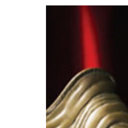
ՄԻՋԱԶԳԱՅԻՆ
ՄՇԱԿՈՒՅԹ
ՍՊՈՐՏ
ՄԵԿՆԱԲԱՆՈՒԹՅՈՒՆ
ՏՏ ԵՒ ԻՆՏԵՐՆԵՏ
ԿՈՐՈՆԱՎԻՐՈՒՍ
ԱՐԽԻՎ
ՏԵՍԱՆՅՈՒԹԵՐ
ԲԱՆԱՎԵՃ
ՁԳՏԵԼՈՎ ԼԱՎԱԳՈՒՅՆԻՆ
ՓՈԴՔԱՍԹ