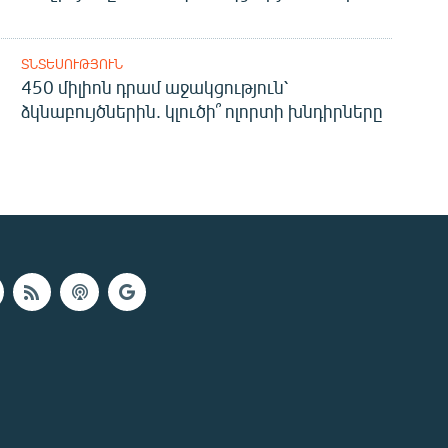
ՏՆՏԵՍՈՒԹՅՈՒՆ
450 միլիոն դրամ աջակցություն՝
ձկնաբույծներին. կլուծի՞ ոլորտի խնդիրները