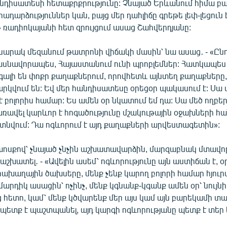
անդիսատեսի հետաքրքրությունը: Չնայած Երևանում հիմա բ
ադարձություններ կան, բայց մեր դահլիճը գրեթե լեփ-լեցուն է
 ռադիոկայանի հետ զրույցում ասաց Շահվերդյանը:
սարակ մեզանում թատրոնի վիճակի մասին՝ նա ասաց․ - «Ը
ասնավորապես, Հայաստանում ունի պրոբլեմներ: Հատկապես
գալի են փոքր քաղաքներում, որովհետև այնտեղ քաղաքները, 
րկվում են: Եվ մեր հանդիսատեսը օրեցօր պակասում է: Սա 
է բոլորիս համար: Ես ամեն օր նկատում եմ դա: Սա մեծ ողբերգ
առավել կարևոր է հոգածությունը մշակութային օջախների հա
տնվում: Դա ոգևորում է այդ քաղաքների արվեստագետին»:
խոսքով՝ չնայած չնչին աշխատավարձին, մարզաբնակ մտավ
 աշխատել․ - «Ավելին ասեմ՝ ոգևորությունը այն աստիճան է, 
ւրախաղային ծախսերը, մենք չենք կարող բոլորի համար հյու
մարդիկ ասացին՝ ոչինչ, մենք կգնանք-կգանք ամեն օր՝ նույն
 հետո, կամ՝ մենք կծվարենք մեր այս կամ այն բարեկամի տա
 պետք է պաշտպանել, այդ կարգի ոգևորությանը պետք է տեր