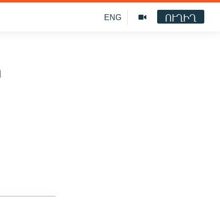
ՈՒՂԻՂ
ENG
ի