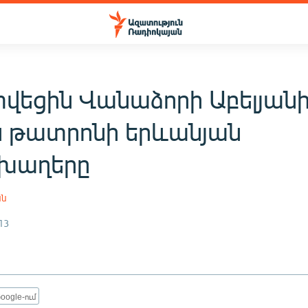
վեցին Վանաձորի Աբելյան
 թատրոնի երևանյան
ախաղերը
ան
13
oogle-ում