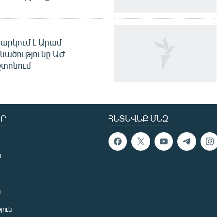
արկում է Արամ
նածությունը ԱԺ
տոնում
Ր
ՀԵՏԵՎԵՔ ՄԵԶ
ն
ն
յուն