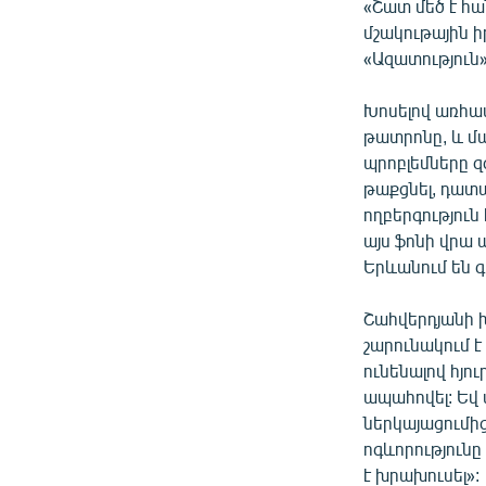
«Շատ մեծ է հ
մշակութային իր
«Ազատություն»
Խոսելով առհա
թատրոնը, և մ
պրոբլեմները զ
թաքցնել, դատա
ողբերգություն 
այս ֆոնի վրա 
Երևանում են գ
Շահվերդյանի 
շարունակում է
ունենալով հյո
ապահովել: Եվ 
ներկայացումից
ոգևորությունը
է խրախուսել»: