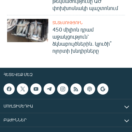
թեկնածությունը ԱԺ
փոխխոսնակի պաշտոնում
ՏՆՏԵՍՈՒԹՅՈՒՆ
450 միլիոն դրամ
աջակցություն՝
ձկնաբույծներին. կլուծի՞
ոլորտի խնդիրները
ՀԵՏԵՎԵՔ ՄԵԶ
ՄՈՒԼՏԻՄԵԴԻԱ
ԲԱԺԻՆՆԵՐ