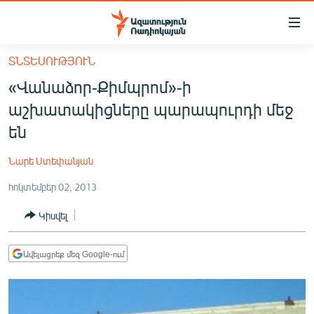
Մատչելիության
հղումներ
Անցնել
ՏՆՏԵՍՈՒԹՅՈՒՆ
հիմնական
ԱԶԱՏՈՒԹՅՈՒՆ TV
«Վանաձոր-Քիմպրոմ»-ի
բովանդակությանը
ՀԱՅԱՍՏԱՆ
Անցնել
աշխատակիցները պարապուրդի մեջ
հիմնական
ՔԱՂԱՔԱԿԱՆ
են
մենյուին
ԸՆՏՐՈՒԹՅՈՒՆՆԵՐ 2026
Որոնում
Նարե Ստեփանյան
ԻՐԱՎՈՒՆՔ
հոկտեմբեր 02, 2013
ՀԱՍԱՐԱԿՈՒԹՅՈՒՆ
Կիսվել
ՏՆՏԵՍՈՒԹՅՈՒՆ
ՂԱՐԱԲԱՂ
Ավելացրեք մեզ Google-ում
ՊԱՏԵՐԱԶՄԻ 6 ՇԱԲԱԹՆԵՐԸ
ՏԱՐԱԾԱՇՐՋԱՆ