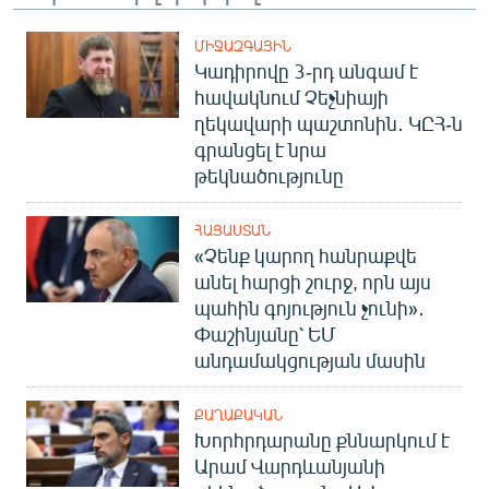
ՄԻՋԱԶԳԱՅԻՆ
Կադիրովը 3-րդ անգամ է
հավակնում Չեչնիայի
ղեկավարի պաշտոնին․ ԿԸՀ-ն
գրանցել է նրա
թեկնածությունը
ՀԱՅԱՍՏԱՆ
«Չենք կարող հանրաքվե
անել հարցի շուրջ, որն այս
պահին գոյություն չունի»․
Փաշինյանը՝ ԵՄ
անդամակցության մասին
ՔԱՂԱՔԱԿԱՆ
Խորհրդարանը քննարկում է
Արամ Վարդևանյանի