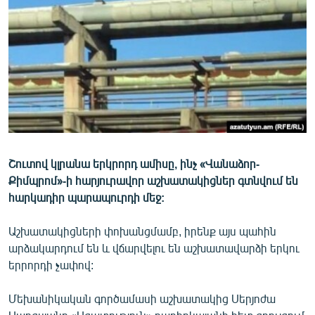
ՄԻՋԱԶԳԱՅԻՆ
ՄՇԱԿՈՒՅԹ
ՍՊՈՐՏ
ՄԵԿՆԱԲԱՆՈՒԹՅՈՒՆ
ՏՏ ԵՒ ԻՆՏԵՐՆԵՏ
ԿՈՐՈՆԱՎԻՐՈՒՍ
Շուտով կլրանա երկրորդ ամիսը, ինչ «Վանաձոր-
ԱՐԽԻՎ
Քիմպրոմ»-ի հարյուրավոր աշխատակիցներ գտնվում են
ՏԵՍԱՆՅՈՒԹԵՐ
հարկադիր պարապուրդի մեջ:
ԲԱՆԱՎԵՃ
Աշխատակիցների փոխանցմամբ, իրենք այս պահին
ՁԳՏԵԼՈՎ ԼԱՎԱԳՈՒՅՆԻՆ
արձակարդում են և վճարվելու են աշխատավարձի երկու
երրորդի չափով:
ՓՈԴՔԱՍԹ
Մեխանիկական գործամասի աշխատակից Սերյոժա
Հայերեն