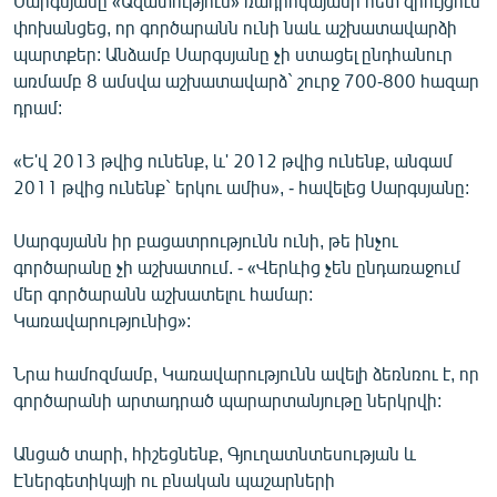
Սարգսյանը «Ազատություն» ռադիոկայանի հետ զրույցում
English
փոխանցեց, որ գործարանն ունի նաև աշխատավարձի
պարտքեր: Անձամբ Սարգսյանը չի ստացել ընդհանուր
Русский
առմամբ 8 ամսվա աշխատավարձ` շուրջ 700-800 հազար
դրամ:
ՀԵՏԵՎԵՔ ՄԵԶ
«Ե'վ 2013 թվից ունենք, և' 2012 թվից ունենք, անգամ
2011 թվից ունենք` երկու ամիս», - հավելեց Սարգսյանը:
Սարգսյանն իր բացատրությունն ունի, թե ինչու
գործարանը չի աշխատում. - «Վերևից չեն ընդառաջում
«Ազատության» բոլոր կայքերը
մեր գործարանն աշխատելու համար:
Կառավարությունից»:
Նրա համոզմամբ, Կառավարությունն ավելի ձեռնռու է, որ
գործարանի արտադրած պարարտանյութը ներկրվի:
Անցած տարի, հիշեցնենք, Գյուղատնտեսության և
Էներգետիկայի ու բնական պաշարների