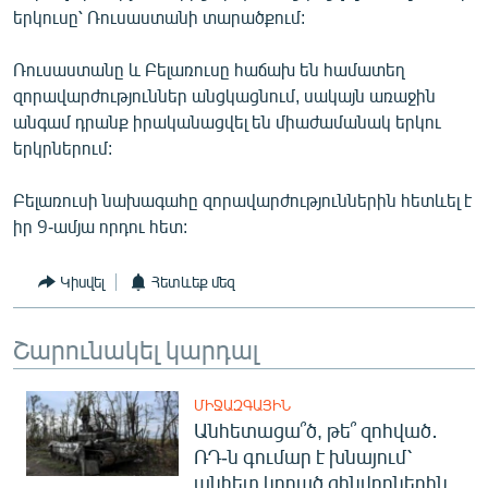
երկուսը՝ Ռուսաստանի տարածքում:
English
Русский
Ռուսաստանը և Բելառուսը հաճախ են համատեղ
զորավարժություններ անցկացնում, սակայն առաջին
ՀԵՏԵՎԵՔ ՄԵԶ
անգամ դրանք իրականացվել են միաժամանակ երկու
երկրներում:
Բելառուսի նախագահը զորավարժություններին հետևել է
իր 9-ամյա որդու հետ:
«Ազատության» բոլոր կայքերը
Կիսվել
Հետևեք մեզ
Շարունակել կարդալ
ՄԻՋԱԶԳԱՅԻՆ
Անհետացա՞ծ, թե՞ զոհված․
ՌԴ-ն գումար է խնայում՝
անհետ կորած զինվորներին