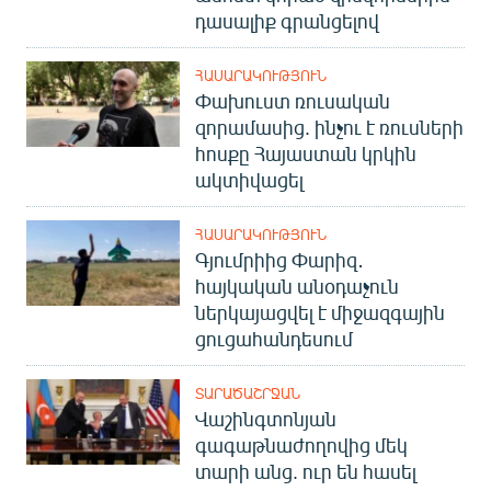
դասալիք գրանցելով
ՀԱՍԱՐԱԿՈՒԹՅՈՒՆ
Փախուստ ռուսական
զորամասից. ինչու է ռուսների
հոսքը Հայաստան կրկին
ակտիվացել
ՀԱՍԱՐԱԿՈՒԹՅՈՒՆ
Գյումրիից Փարիզ․
հայկական անօդաչուն
ներկայացվել է միջազգային
ցուցահանդեսում
ՏԱՐԱԾԱՇՐՋԱՆ
Վաշինգտոնյան
գագաթնաժողովից մեկ
տարի անց. ուր են հասել