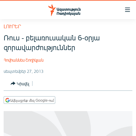
Մատչելիության
հղումներ
Անցնել
ԼՈՒՐԵՐ
հիմնական
ԱԶԱՏՈՒԹՅՈՒՆ TV
Ռուս - բելառուսական 6-օրյա
բովանդակությանը
ՀԱՅԱՍՏԱՆ
Անցնել
զորավարժություններ
հիմնական
ՔԱՂԱՔԱԿԱՆ
մենյուին
Հովհաննես Շողիկյան
ԸՆՏՐՈՒԹՅՈՒՆՆԵՐ 2026
Որոնում
սեպտեմբեր 27, 2013
ԻՐԱՎՈՒՆՔ
Կիսվել
ՀԱՍԱՐԱԿՈՒԹՅՈՒՆ
ՏՆՏԵՍՈՒԹՅՈՒՆ
Ավելացրեք մեզ Google-ում
ՂԱՐԱԲԱՂ
ՊԱՏԵՐԱԶՄԻ 6 ՇԱԲԱԹՆԵՐԸ
ՏԱՐԱԾԱՇՐՋԱՆ