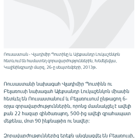
ՄԻՋԱԶԳԱՅԻՆ
ՄՇԱԿՈՒՅԹ
ՍՊՈՐՏ
ՄԵԿՆԱԲԱՆՈՒԹՅՈՒՆ
ՏՏ ԵՒ ԻՆՏԵՐՆԵՏ
Ռուսաստան - Վլադիմիր Պուտինը և Ալեքսանդր Լուկաշենկոն
ԿՈՐՈՆԱՎԻՐՈՒՍ
հետևում են համատեղ զորավարժություններին, Խեմելեվկա,
Կալինինգրադի մարզ, 26-ը սեպտեմբերի, 2013թ․
ԱՐԽԻՎ
ՏԵՍԱՆՅՈՒԹԵՐ
Ռուսաստանի նախագահ Վլադիմիր Պուտինն ու
Բելառուսի նախագահ Ալեքսանդր Լուկաշենկոն միասին
ԲԱՆԱՎԵՃ
հետևել են Ռուսաստանում և Բելառուսում ընթացող 6-
ՁԳՏԵԼՈՎ ԼԱՎԱԳՈՒՅՆԻՆ
օրյա զորավարժություններին, որոնց մասնակցել է ավելի
քան 22 հազար զինծառայող, 500-ից ավելի զրահապատ
ՓՈԴՔԱՍԹ
մեքենա, մոտ 90 ինքնաթիռ ու նավեր:
Հայերեն
Զորավարժություններից երեքն անցկացվել են Բելառուսի,