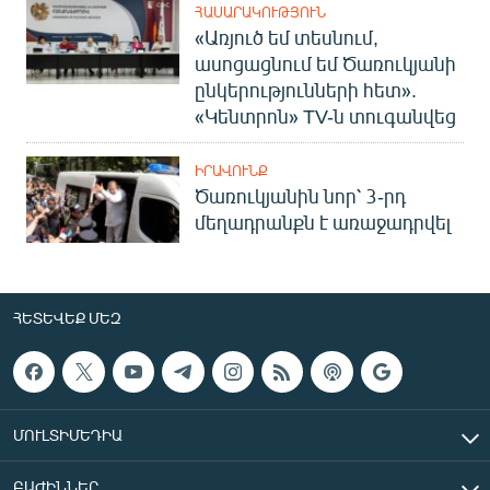
ՀԱՍԱՐԱԿՈՒԹՅՈՒՆ
«Առյուծ եմ տեսնում,
ասոցացնում եմ Ծառուկյանի
ընկերությունների հետ».
«Կենտրոն» TV-ն տուգանվեց
ԻՐԱՎՈՒՆՔ
Ծառուկյանին նոր՝ 3-րդ
մեղադրանքն է առաջադրվել
ՀԵՏԵՎԵՔ ՄԵԶ
ՄՈՒԼՏԻՄԵԴԻԱ
ԲԱԺԻՆՆԵՐ