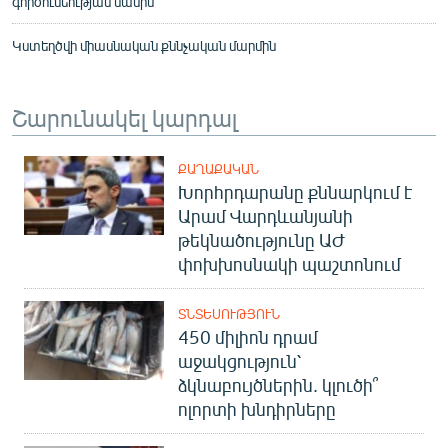
գործունեության մասին
Կստեղծվի միասնական քննչական մարմին
Շարունակել կարդալ
ՔԱՂԱՔԱԿԱՆ
Խորհրդարանը քննարկում է
Արամ Վարդևանյանի
թեկնածությունը ԱԺ
փոխխոսնակի պաշտոնում
ՏՆՏԵՍՈՒԹՅՈՒՆ
450 միլիոն դրամ
աջակցություն՝
ձկնաբույծներին. կլուծի՞
ոլորտի խնդիրները