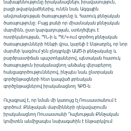
նախաքննությունը իրականացնելու իրավասություն,
English
բացի թվարկվածներից, ունեն նաև Ազգային
անվտանգության ծառայությունը և Հատուկ քննչական
Русский
ծառայությունը։ Բայց քանի որ միասնական քննչական
մարմինն, ըստ կարգադության, ստեղծվելու է
ՀԵՏԵՎԵՔ ՄԵԶ
ոստիկանության, ՊՆ-ի և ՊԵԿ-ում գործող քննչական
ծառայությունների հենքի վրա, կարելի է ենթադրել, որ նոր
մարմնի կազմում չեն ընդգրկվի ԱԱԾ-ի քննչականը և
բարձրաստիճան պաշտոնյաներով, պետական հատուկ
ծառայություն իրականացնող անձանց վերաբերող
«Ազատության» բոլոր կայքերը
հանցագործություններով, ինչպես նաև ընտրական
գործընթացների հետ կապված քրեական
գործընթացներով իրականացնող ՀՔԾ-ն։
Ուշագրավ է, որ նման մի կառույց էլ Ռուսաստանում է
գործում։ Քննչական մարմինների ղեկավարումն
իրականացնող Ռուսաստանի Դաշնության Քննչական
կոմիտեն անմիջապես նախագահին է ենթարկվում։