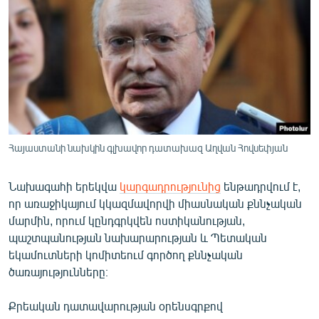
ՄԻՋԱԶԳԱՅԻՆ
ՄՇԱԿՈՒՅԹ
ՍՊՈՐՏ
ՄԵԿՆԱԲԱՆՈՒԹՅՈՒՆ
ՏՏ ԵՒ ԻՆՏԵՐՆԵՏ
ԿՈՐՈՆԱՎԻՐՈՒՍ
Հայաստանի նախկին գլխավոր դատախազ Աղվան Հովսեփյան
ԱՐԽԻՎ
Նախագահի երեկվա
կարգադրությունից
ենթադրվում է,
ՏԵՍԱՆՅՈՒԹԵՐ
որ առաջիկայում կկազմավորվի միասնական քննչական
ԲԱՆԱՎԵՃ
մարմին, որում կընդգրկվեն ոստիկանության,
պաշտպանության նախարարության և Պետական
ՁԳՏԵԼՈՎ ԼԱՎԱԳՈՒՅՆԻՆ
եկամուտների կոմիտեում գործող քննչական
ՓՈԴՔԱՍԹ
ծառայությունները։
Քրեական դատավարության օրենսգրքով
Հայերեն