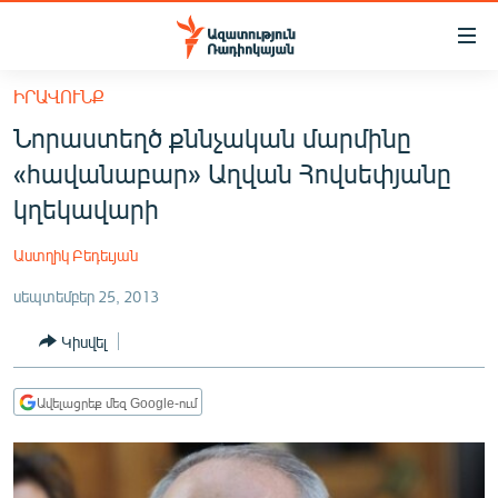
Մատչելիության
հղումներ
Անցնել
ԻՐԱՎՈՒՆՔ
հիմնական
ԱԶԱՏՈՒԹՅՈՒՆ TV
Նորաստեղծ քննչական մարմինը
բովանդակությանը
ՀԱՅԱՍՏԱՆ
Անցնել
«հավանաբար» Աղվան Հովսեփյանը
հիմնական
ՔԱՂԱՔԱԿԱՆ
կղեկավարի
մենյուին
ԸՆՏՐՈՒԹՅՈՒՆՆԵՐ 2026
Որոնում
Աստղիկ Բեդեւյան
ԻՐԱՎՈՒՆՔ
սեպտեմբեր 25, 2013
ՀԱՍԱՐԱԿՈՒԹՅՈՒՆ
Կիսվել
ՏՆՏԵՍՈՒԹՅՈՒՆ
ՂԱՐԱԲԱՂ
Ավելացրեք մեզ Google-ում
ՊԱՏԵՐԱԶՄԻ 6 ՇԱԲԱԹՆԵՐԸ
ՏԱՐԱԾԱՇՐՋԱՆ