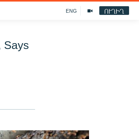
ՈՒՂԻՂ
ENG
, Says