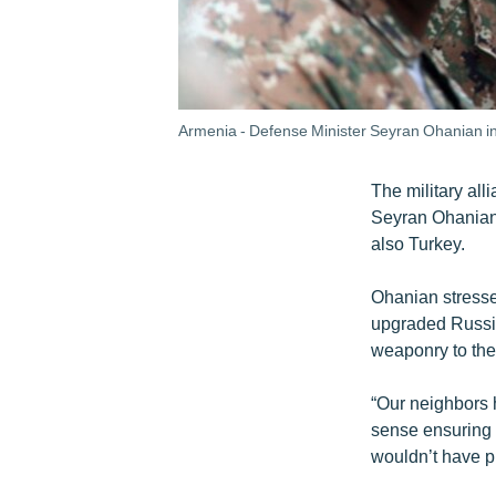
Armenia - Defense Minister Seyran Ohanian in
The military all
Seyran Ohanian 
also Turkey.
Ohanian stress
upgraded Russi
weaponry to the
“Our neighbors h
sense ensuring o
wouldn’t have p