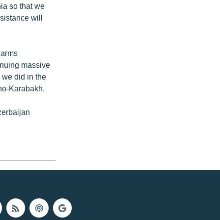
ia so that we
sistance will
s arms
tinuing massive
 we did in the
rno-Karabakh.
zerbaijan