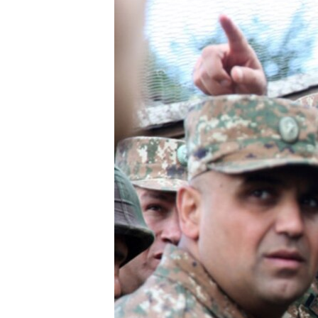
ՄԻՋԱԶԳԱՅԻՆ
ՄՇԱԿՈՒՅԹ
ՍՊՈՐՏ
ՄԵԿՆԱԲԱՆՈՒԹՅՈՒՆ
ՏՏ ԵՒ ԻՆՏԵՐՆԵՏ
ԿՈՐՈՆԱՎԻՐՈՒՍ
ԱՐԽԻՎ
ՏԵՍԱՆՅՈՒԹԵՐ
ԲԱՆԱՎԵՃ
ՁԳՏԵԼՈՎ ԼԱՎԱԳՈՒՅՆԻՆ
ՓՈԴՔԱՍԹ