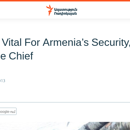
Vital For Armenia’s Security
e Chief
013
oogle-ում