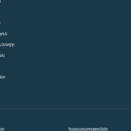
ն
ն
յուն
 խնդիր
ան
նետ
ետ
Հայտարարություններ