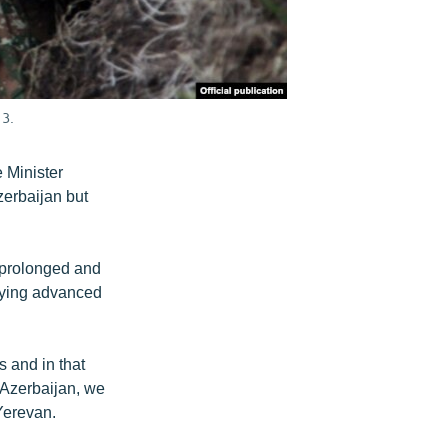
13.
e Minister
zerbaijan but
 prolonged and
lying advanced
s and in that
y Azerbaijan, we
Yerevan.