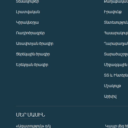
Տեսանյութեր
Քաղաքակա
Լրատվական
Իրավունք
Կիրակնօրյա
Տնտեսությու
Ռադիոծրագրեր
Հասարակութ
Առավոտյան ծրագիր
Ղարաբաղյան
Ցերեկային ծրագիր
Տարածաշրջ
Հայերեն
Երեկոյան ծրագիր
Միջազգային
English
ՏՏ և Ինտեր
Русский
Մշակույթ
ՀԵՏԵՎԵՔ ՄԵԶ
Արխիվ
ՄԵՐ ՄԱՍԻՆ
«Ազատություն» ռ/կ
Կապը մեզ հ