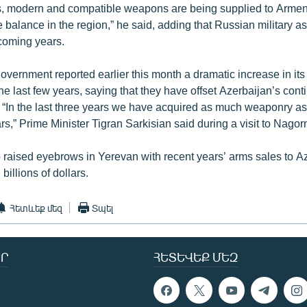
, modern and compatible weapons are being supplied to Armen
 balance in the region,” he said, adding that Russian military as
 coming years.
vernment reported earlier this month a dramatic increase in it
the last few years, saying that they have offset Azerbaijan’s con
. “In the last three years we have acquired as much weaponry as
rs,” Prime Minister Tigran Sarkisian said during a visit to Nago
 raised eyebrows in Yerevan with recent years’ arms sales to A
billions of dollars.
Հետևեք մեզ
Տպել
Ր
ՀԵՏԵՎԵՔ ՄԵԶ