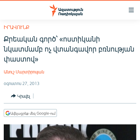
Մատչելիության
հղումներ
Անցնել
ԻՐԱՎՈՒՆՔ
հիմնական
ԱԶԱՏՈՒԹՅՈՒՆ TV
Քրեական գործ՝ «ոստիկանի
բովանդակությանը
ՀԱՅԱՍՏԱՆ
Անցնել
նկատմամբ ոչ վտանգավոր բռնության
հիմնական
ՔԱՂԱՔԱԿԱՆ
փաստով»
մենյուին
ԸՆՏՐՈՒԹՅՈՒՆՆԵՐ 2026
Որոնում
Անուշ Մարտիրոսյան
ԻՐԱՎՈՒՆՔ
օգոստոս 27, 2013
ՀԱՍԱՐԱԿՈՒԹՅՈՒՆ
Կիսվել
ՏՆՏԵՍՈՒԹՅՈՒՆ
ՂԱՐԱԲԱՂ
Ավելացրեք մեզ Google-ում
ՊԱՏԵՐԱԶՄԻ 6 ՇԱԲԱԹՆԵՐԸ
ՏԱՐԱԾԱՇՐՋԱՆ