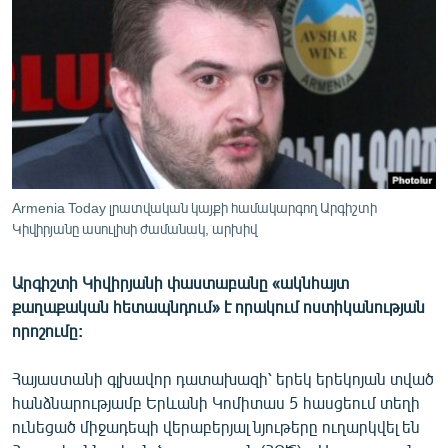
ՄԻՋԱԶԳԱՅԻՆ
ՄՇԱԿՈՒՅԹ
ՍՊՈՐՏ
ՄԵԿՆԱԲԱՆՈՒԹՅՈՒՆ
ՏՏ ԵՒ ԻՆՏԵՐՆԵՏ
ԿՈՐՈՆԱՎԻՐՈՒՍ
Armenia Today լրատվական կայքի համակարգող Արգիշտի
Կիվիրյանը ասուլիսի ժամանակ, արխիվ
ԱՐԽԻՎ
ՏԵՍԱՆՅՈՒԹԵՐ
Արգիշտի Կիվիրյանի փաստաբանը «ակնհայտ
ԲԱՆԱՎԵՃ
քաղաքական հետապնդում» է որակում ոստիկանության
որոշումը:
ՁԳՏԵԼՈՎ ԼԱՎԱԳՈՒՅՆԻՆ
ՓՈԴՔԱՍԹ
Հայաստանի գլխավոր դատախազի՝ երեկ երեկոյան տված
հանձնարությամբ Երևանի Կոմիտաս 5 հասցեում տեղի
ունեցած միջադեպի վերաբերյալ նյութերը ուղարկվել են
Հայերեն