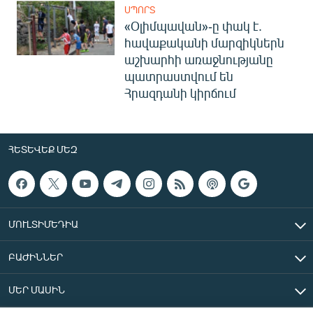
ՍՊՈՐՏ
«Օլիմպավան»-ը փակ է.
հավաքականի մարզիկներն
աշխարհի առաջնությանը
պատրաստվում են
Հրազդանի կիրճում
ՀԵՏԵՎԵՔ ՄԵԶ
ՄՈՒԼՏԻՄԵԴԻԱ
ԲԱԺԻՆՆԵՐ
ՄԵՐ ՄԱՍԻՆ