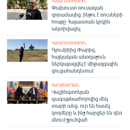
ՀԱՍԱՐԱԿՈՒԹՅՈՒՆ
Փախուստ ռուսական
զորամասից. ինչու է ռուսների
հոսքը Հայաստան կրկին
ակտիվացել
ՀԱՍԱՐԱԿՈՒԹՅՈՒՆ
Գյումրիից Փարիզ․
հայկական անօդաչուն
ներկայացվել է միջազգային
ցուցահանդեսում
ՏԱՐԱԾԱՇՐՋԱՆ
Վաշինգտոնյան
գագաթնաժողովից մեկ
տարի անց. ուր են հասել
կողմերը և ինչ հարցեր են դեռ
մնում չլուծված