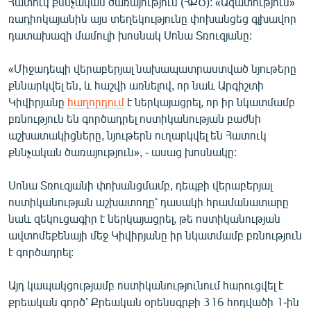
Հատուկ քննչական ծառայություն (ՀՔԾ): «Ազատություն»
English
ռադիոկայանին այս տեղեկությունը փոխանցեց գլխավոր
դատախազի մամուլի խոսնակ Սոնա Տռուզյանը:
Русский
«Միջադեպի վերաբերյալ նախապատրաստված նյութերը
ՀԵՏԵՎԵՔ ՄԵԶ
քննարկվել են, և հաշվի առնելով, որ նաև Արգիշտի
Կիվիրյանը
հաղորդում
է ներկայացրել, որ իր նկատմամբ
բռնություն են գործադրել ոստիկանության բաժնի
աշխատակիցները, նյութերն ուղարկվել են Հատուկ
քննչական ծառայություն», - ասաց խոսնակը:
«Ազատության» բոլոր կայքերը
Սոնա Տռուզյանի փոխանցմամբ, դեպքի վերաբերյալ
ոստիկանության աշխատողը՝ դասակի հրամանատարը
նաև զեկուցագիր է ներկայացրել, թե ոստիկանության
ավտոմեքենայի մեջ Կիվիրյանը իր նկատմամբ բռնություն
է գործադրել:
Այդ կապակցությամբ ոստիկանությունում հարուցվել է
քրեական գործ՝ Քրեական օրենսգրքի 316 հոդվածի 1-ին