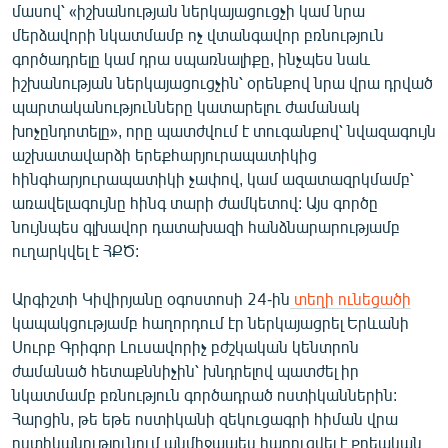
մասով՝ «իշխանության ներկայացուցչի կամ նրա
մերձավորի նկատմամբ ոչ վտանգավոր բռնություն
գործադրելը կամ դրա սպառնալիքը, ինչպես նաև
իշխանության ներկայացուցչին՝ օրենքով նրա վրա դրված
պարտականությունները կատարելու ժամանակ
խոչընդոտելը», որը պատժվում է տուգանքով՝ նվազագույն
աշխատավարձի երեքհարյուրապատիկից
հինգհարյուրապատիկի չափով, կամ ազատազրկմամբ՝
առավելագույնը հինգ տարի ժամկետով: Այս գործը
նույնպես գլխավոր դատախազի հանձնարարությամբ
ուղարկվել է ՀՔԾ:
Արգիշտի Կիվիրյանը օգոստոսի 24-ին
տեղի ունեցածի
կապակցությամբ հաղորդում էր ներկայացրել Երևանի
Սուրբ Գրիգոր Լուսավորիչ բժշկական կենտրոն
ժամանած հետաքննիչին՝ խնդրելով պատժել իր
նկատմամբ բռնություն գործադրած ոստիկաններին:
Հարցին, թե եթե ոստիկանի զեկուցագրի հիման վրա
ոստիկանությունում անմիջապես հարուցվել է քրեական