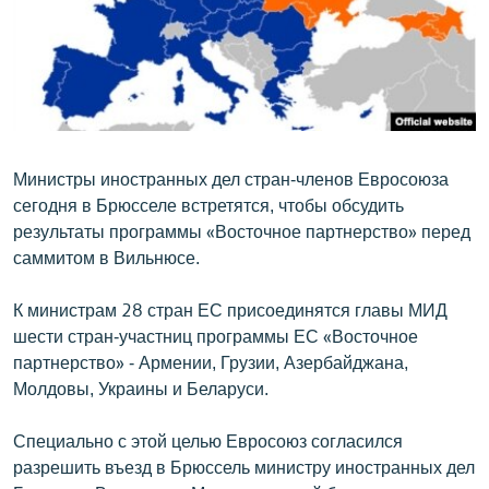
ՄԻՋԱԶԳԱՅԻՆ
ՄՇԱԿՈՒՅԹ
ՍՊՈՐՏ
ՄԵԿՆԱԲԱՆՈՒԹՅՈՒՆ
ՏՏ ԵՒ ԻՆՏԵՐՆԵՏ
Министры иностранных дел стран-членов Евросоюза
сегодня в Брюсселе встретятся, чтобы обсудить
ԿՈՐՈՆԱՎԻՐՈՒՍ
результаты программы «Восточное партнерство» перед
ԱՐԽԻՎ
саммитом в Вильнюсе.
ՏԵՍԱՆՅՈՒԹԵՐ
К министрам 28 стран ЕС присоединятся главы МИД
ԲԱՆԱՎԵՃ
шести стран-участниц программы ЕС «Восточное
партнерство» - Армении, Грузии, Азербайджана,
ՁԳՏԵԼՈՎ ԼԱՎԱԳՈՒՅՆԻՆ
Молдовы, Украины и Беларуси.
ՓՈԴՔԱՍԹ
Специально с этой целью Евросоюз согласился
разрешить въезд в Брюссель министру иностранных дел
Հայերեն