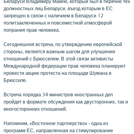
Беларуси Владимиру Макею, который был в перечне тех
English
должностных лиц Беларуси, въезд которым в ЕС
запрещен в связи с наличием в Беларуси 12
Русский
политзаключенных и повсеместной атмосферой
попрания прав человека.
ՀԵՏԵՎԵՔ ՄԵԶ
Сегодняшняя встреча, по утверждению европейской
стороны, является важным шагом для улучшения
отношений с Брюсселем. В этой связи активисты
Международной федерации прав человека планируют
провести акцию протеста на площади Шумана в
«Ազատության» բոլոր կայքերը
Брюсселе.
Встреча порядка 34 министров иностранных дел
пройдет в формате обсуждения как двусторонних, так и
многосторонних отношений.
Напомним, «Восточное партнерство» - одна из
программ ЕС, направленная на стимулирование