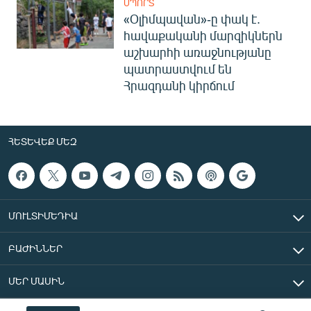
ՍՊՈՐՏ
«Օլիմպավան»-ը փակ է.
հավաքականի մարզիկներն
աշխարհի առաջնությանը
պատրաստվում են
Հրազդանի կիրճում
ՀԵՏԵՎԵՔ ՄԵԶ
ՄՈՒԼՏԻՄԵԴԻԱ
ԲԱԺԻՆՆԵՐ
ՄԵՐ ՄԱՍԻՆ