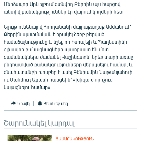
Մերձավոր Արևելքում գտնվող Քերրին այս հարցով
ՄԻՋԱԶԳԱՅԻՆ
ակտիվ բանակցություններ էր վարում կողմերի հետ:
ՄՇԱԿՈՒՅԹ
Ելույթ ունենալով Հորդանանի մայրաքաղաք Ամմանում՝
ՍՊՈՐՏ
Քերրին պատմական է որակել ձեռք բերված
ՄԵԿՆԱԲԱՆՈՒԹՅՈՒՆ
համաձայնությունը և նշել, որ Իսրայելի և Պաղեստինի
գլխավոր բանագնացները պատրաստ են մոտ
ՏՏ ԵՒ ԻՆՏԵՐՆԵՏ
ժամանակներս ժամանել Վաշինգտոն՝ երեք տարի առաջ
ԿՈՐՈՆԱՎԻՐՈՒՍ
ընդհատված բանակցությունները վերսկսելու համար, և
գնահատանքի խոսքեր է ասել Բենիամին Նաթանյահուի
ԱՐԽԻՎ
ու Մահմուդ Աբասի հասցեին՝ «խիզախ որոշում
ՏԵՍԱՆՅՈՒԹԵՐ
կայացնելու համար»:
ԲԱՆԱՎԵՃ
Կիսվել
Հետևեք մեզ
ՁԳՏԵԼՈՎ ԼԱՎԱԳՈՒՅՆԻՆ
ՓՈԴՔԱՍԹ
Շարունակել կարդալ
Հայերեն
ՀԱՍԱՐԱԿՈՒԹՅՈՒՆ