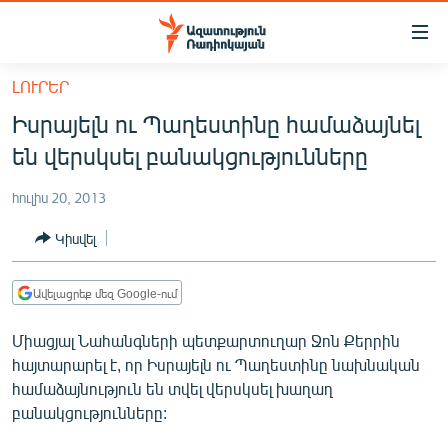
Մատչելիության
հղումներ
Անցնել
ԼՈՒՐԵՐ
հիմնական
ԱԶԱՏՈՒԹՅՈՒՆ TV
Իսրայելն ու Պաղեստինը համաձայնել
բովանդակությանը
ՀԱՅԱՍՏԱՆ
Անցնել
են վերսկսել բանակցությունները
հիմնական
ՔԱՂԱՔԱԿԱՆ
մենյուին
հուլիս 20, 2013
ԸՆՏՐՈՒԹՅՈՒՆՆԵՐ 2026
Որոնում
Կիսվել
ԻՐԱՎՈՒՆՔ
ՀԱՍԱՐԱԿՈՒԹՅՈՒՆ
Ավելացրեք մեզ Google-ում
ՏՆՏԵՍՈՒԹՅՈՒՆ
Միացյալ Նահանգների պետքարտուղար Ջոն Քերրին
ՂԱՐԱԲԱՂ
հայտարարել է, որ Իսրայելն ու Պաղեստինը նախնական
համաձայնություն են տվել վերսկսել խաղաղ
ՊԱՏԵՐԱԶՄԻ 6 ՇԱԲԱԹՆԵՐԸ
բանակցությունները:
ՏԱՐԱԾԱՇՐՋԱՆ