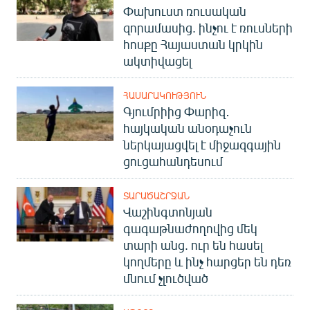
Փախուստ ռուսական
English
զորամասից. ինչու է ռուսների
Русский
հոսքը Հայաստան կրկին
ակտիվացել
ՀԵՏԵՎԵՔ ՄԵԶ
ՀԱՍԱՐԱԿՈՒԹՅՈՒՆ
Գյումրիից Փարիզ․
հայկական անօդաչուն
ներկայացվել է միջազգային
ցուցահանդեսում
«Ազատության» բոլոր կայքերը
ՏԱՐԱԾԱՇՐՋԱՆ
Վաշինգտոնյան
գագաթնաժողովից մեկ
տարի անց. ուր են հասել
կողմերը և ինչ հարցեր են դեռ
մնում չլուծված