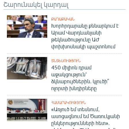
Շարունակել կարդալ
English
Русский
ՔԱՂԱՔԱԿԱՆ
Խորհրդարանը քննարկում է
ՀԵՏԵՎԵՔ ՄԵԶ
Արամ Վարդևանյանի
թեկնածությունը ԱԺ
փոխխոսնակի պաշտոնում
ՏՆՏԵՍՈՒԹՅՈՒՆ
450 միլիոն դրամ
«Ազատության» բոլոր կայքերը
աջակցություն՝
ձկնաբույծներին. կլուծի՞
ոլորտի խնդիրները
ՀԱՍԱՐԱԿՈՒԹՅՈՒՆ
«Առյուծ եմ տեսնում,
ասոցացնում եմ Ծառուկյանի
ընկերությունների հետ».