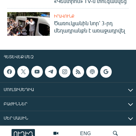
«Կենտրոն» TV-ն տուգանվեց
ԻՐԱՎՈՒՆՔ
Ծառուկյանին նոր՝ 3-րդ
մեղադրանքն է առաջադրվել
ՀԵՏԵՎԵՔ ՄԵԶ
ՄՈՒԼՏԻՄԵԴԻԱ
ԲԱԺԻՆՆԵՐ
ՄԵՐ ՄԱՍԻՆ
ՈՒՂԻՂ
ENG
«Ազատ Եվրոպա/Ազատություն» ռադիոկայան © 2026