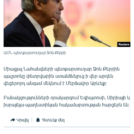
ՄԻՋԱԶԳԱՅԻՆ
ՄՇԱԿՈՒՅԹ
ՍՊՈՐՏ
ՄԵԿՆԱԲԱՆՈՒԹՅՈՒՆ
ՏՏ ԵՒ ԻՆՏԵՐՆԵՏ
ԱՄՆ պետքարտուղար Ջոն Քերրի
ԿՈՐՈՆԱՎԻՐՈՒՍ
Միացյալ Նահանգների պետքարտուղար Ջոն Քերրին
ԱՐԽԻՎ
պաշտոնը փետրվարին ստանձնելուց ի վեր արդեն
ՏԵՍԱՆՅՈՒԹԵՐ
վեցերորդ անգամ մեկնում է Մերձավոր Արևելք։
ԲԱՆԱՎԵՃ
Բանակցությունների օրակարգում Եգիպտոսի, Սիրիայի և
ՁԳՏԵԼՈՎ ԼԱՎԱԳՈՒՅՆԻՆ
իսրայելա-պաղեստինյան հակամարտության հարցերն են։
ՓՈԴՔԱՍԹ
Կիսվել
Հետևեք մեզ
Հայերեն