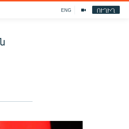
ՈՒՂԻՂ
ENG
ն