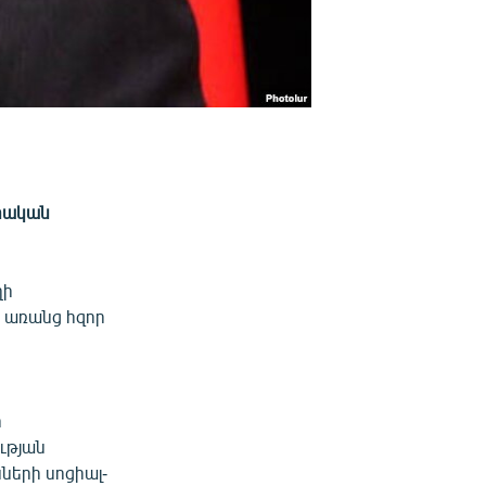
րական
ղի
ր առանց հզոր
ի
ւթյան
երի սոցիալ-