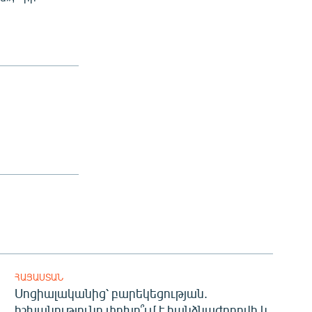
ՀԱՅԱՍՏԱՆ
Սոցիալականից՝ բարեկեցության.
իշխանությունը փոխո՞ւմ է հանձնաժողովի և