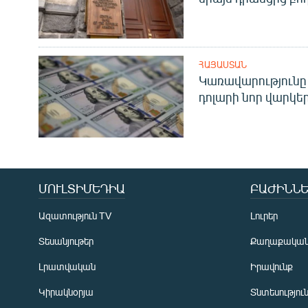
ՀԱՅԱՍՏԱՆ
Կառավարությունը 
դոլարի նոր վարկեր
ՄՈՒԼՏԻՄԵԴԻԱ
ԲԱԺԻՆՆԵ
Ազատություն TV
Լուրեր
Տեսանյութեր
Քաղաքակա
Լրատվական
Իրավունք
Կիրակնօրյա
Տնտեսությու