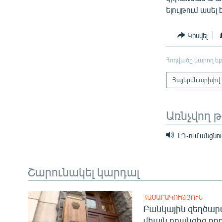
ելույթում ասել
Կիսվել
Հոդվածը կարող եք
Հայերեն արխիվ
Առնչվող 
ԼՂ-ում անցն
Շարունակել կարդալ
ՀԱՍԱՐԱԿՈՒԹՅՈՒՆ
Բանկային զեղծարա
միայն դրանցից բող