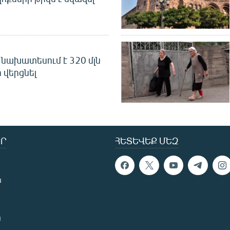
նախատեսում է 320 մլն
 վերցնել
Ր
ՀԵՏԵՎԵՔ ՄԵԶ
ն
ն