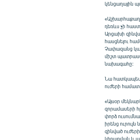
կենցաղային պ
«Աշխարհաքաղա
դեռևս չի հաստ
Արցախի զինվա
հասցնելու հա
Չափազանց կար
միշտ պատրաստ 
նախագահը:
Նա հատկապես 
ուժերի համատ
«Այսօր մեկնա
զորամասերի հ
փորձ ուսումնա
իրենց ուրույն
զինված ուժեր
կիրառման և ա