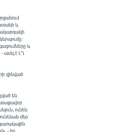
շրջանում
աստանի և
մակարդակի
կերպումը:
գացումները և
 ասել է ԼՂ
րի զինված
ղված են
 առաջավոր
ելուն, ունեն
կունենան մեր
նպատակային
, - իր