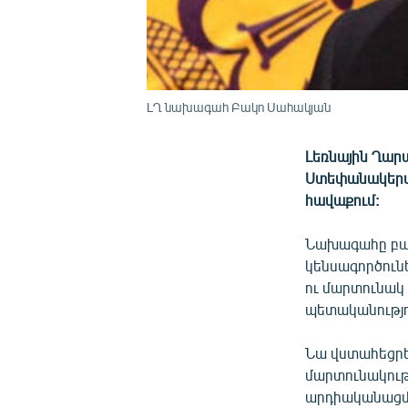
ԼՂ նախագահ Բակո Սահակյան
Լեռնային Ղարա
Ստեփանակերտ
հավաքում:
Նախագահը բան
կենսագործունե
ու մարտունակ
պետականությո
Նա վստահեցրել
մարտունակու
արդիականացմա