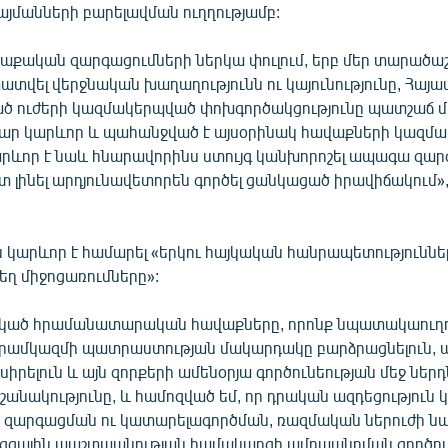
այմանների բարելավման ուղղությամբ:
քական զարգացումների ներկա փուլում, երբ մեր տարածա
ատվել վերջնական խաղաղությունն ու կայունությունը, Հայ
ծ ուժերի կազմակերպված փոխգործակցությունը պատշաճ 
մար կարևոր և պահանջված է այսօրինակ հավաքների կազմա
ևոր է նաև հնարավորինս ստույգ կանխորոշել ապագա զար
լինել արդյունավետորեն գործել ցանկացած իրավիճակում», -
կարևոր է համարել «երկու հայկական հանրապետություննե
եղ միջոցառումները»:
րկած հրամանատարական հավաքները, որոնք նպատակաուղ
րամկազմի պատրաստության մակարդակը բարձրացնելուն,
սիրելուն և այն զորքերի ամենօրյա գործունեության մեջ ներդն
 նշանակությունը, և համոզված եմ, որ դրական ազդեցություն 
ի զարգացման ու կատարելագործման, ռազմական ներուժի 
զգային պաշտպանության համակարգի ամրապնդման գործում»