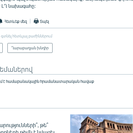
 է ԼՂ նախագահը:
Հետևեք մեզ
Տպել
 գտնել հետևյալ բաժիններում
Ղարաբաղյան խնդիր
թեմաներով
ում է համաբանակային հրամանատարական հավաք
րությունների՞, թե՞
ոքների թիվն է նվազել