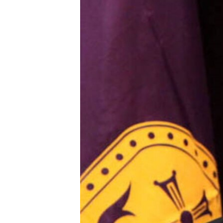
ՄԻՋԱԶԳԱՅԻՆ
ՄՇԱԿՈՒՅԹ
ՍՊՈՐՏ
ՄԵԿՆԱԲԱՆՈՒԹՅՈՒՆ
ՏՏ ԵՒ ԻՆՏԵՐՆԵՏ
ԿՈՐՈՆԱՎԻՐՈՒՍ
ԱՐԽԻՎ
ՏԵՍԱՆՅՈՒԹԵՐ
ԲԱՆԱՎԵՃ
ՁԳՏԵԼՈՎ ԼԱՎԱԳՈՒՅՆԻՆ
ՓՈԴՔԱՍԹ