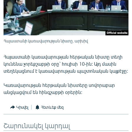
ՄԻՋԱԶԳԱՅԻՆ
ՄՇԱԿՈՒՅԹ
ՍՊՈՐՏ
ՄԵԿՆԱԲԱՆՈՒԹՅՈՒՆ
Հայաստանի կառավարության նիստը, արխիվ
ՏՏ ԵՒ ԻՆՏԵՐՆԵՏ
Հայաստանի կառավարության հերթական նիստը տեղի
ԿՈՐՈՆԱՎԻՐՈՒՍ
կունենա չորեքշաբթի օրը` հուլիսի 10-ին: Այդ մասին
ԱՐԽԻՎ
տեղեկացնում է կառավարության պաշտոնական կայքէջը:
ՏԵՍԱՆՅՈՒԹԵՐ
Կառավարության հերթական նիստերը սովորաբար
ԲԱՆԱՎԵՃ
անցկացվում են հինգշաբթի օրերին:
ՁԳՏԵԼՈՎ ԼԱՎԱԳՈՒՅՆԻՆ
Կիսվել
Հետևեք մեզ
ՓՈԴՔԱՍԹ
Շարունակել կարդալ
Հայերեն