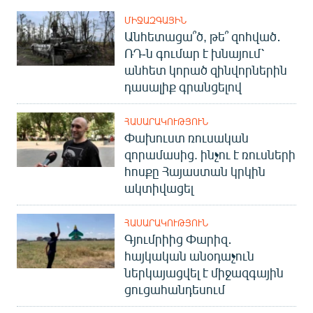
English
ՄԻՋԱԶԳԱՅԻՆ
Անհետացա՞ծ, թե՞ զոհված․
Русский
ՌԴ-ն գումար է խնայում՝
անհետ կորած զինվորներին
ՀԵՏԵՎԵՔ ՄԵԶ
դասալիք գրանցելով
ՀԱՍԱՐԱԿՈՒԹՅՈՒՆ
Փախուստ ռուսական
զորամասից. ինչու է ռուսների
հոսքը Հայաստան կրկին
«Ազատության» բոլոր կայքերը
ակտիվացել
ՀԱՍԱՐԱԿՈՒԹՅՈՒՆ
Գյումրիից Փարիզ․
հայկական անօդաչուն
ներկայացվել է միջազգային
ցուցահանդեսում