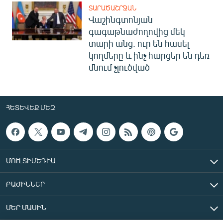
ՏԱՐԱԾԱՇՐՋԱՆ
Վաշինգտոնյան
գագաթնաժողովից մեկ
տարի անց. ուր են հասել
կողմերը և ինչ հարցեր են դեռ
մնում չլուծված
ՀԵՏԵՎԵՔ ՄԵԶ
ՄՈՒԼՏԻՄԵԴԻԱ
ԲԱԺԻՆՆԵՐ
ՄԵՐ ՄԱՍԻՆ