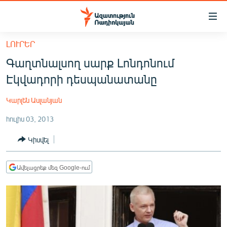
Մատչելիության
հղումներ
Անցնել
ԼՈՒՐԵՐ
հիմնական
ԱԶԱՏՈՒԹՅՈՒՆ TV
Գաղտնալսող սարք Լոնդոնում
բովանդակությանը
ՀԱՅԱՍՏԱՆ
Անցնել
Էկվադորի դեսպանատանը
հիմնական
ՔԱՂԱՔԱԿԱՆ
մենյուին
Կարլեն Ասլանյան
ԸՆՏՐՈՒԹՅՈՒՆՆԵՐ 2026
Որոնում
հուլիս 03, 2013
ԻՐԱՎՈՒՆՔ
Կիսվել
ՀԱՍԱՐԱԿՈՒԹՅՈՒՆ
ՏՆՏԵՍՈՒԹՅՈՒՆ
Ավելացրեք մեզ Google-ում
ՂԱՐԱԲԱՂ
ՊԱՏԵՐԱԶՄԻ 6 ՇԱԲԱԹՆԵՐԸ
ՏԱՐԱԾԱՇՐՋԱՆ