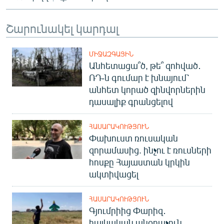
English
Շարունակել կարդալ
Русский
ՀԵՏԵՎԵՔ ՄԵԶ
ՄԻՋԱԶԳԱՅԻՆ
Անհետացա՞ծ, թե՞ զոհված․
ՌԴ-ն գումար է խնայում՝
անհետ կորած զինվորներին
դասալիք գրանցելով
«Ազատության» բոլոր կայքերը
ՀԱՍԱՐԱԿՈՒԹՅՈՒՆ
Փախուստ ռուսական
զորամասից. ինչու է ռուսների
հոսքը Հայաստան կրկին
ակտիվացել
ՀԱՍԱՐԱԿՈՒԹՅՈՒՆ
Գյումրիից Փարիզ․
հայկական անօդաչուն