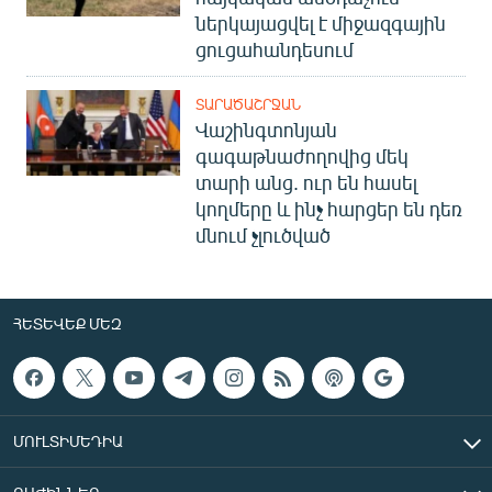
ներկայացվել է միջազգային
ցուցահանդեսում
ՏԱՐԱԾԱՇՐՋԱՆ
Վաշինգտոնյան
գագաթնաժողովից մեկ
տարի անց. ուր են հասել
կողմերը և ինչ հարցեր են դեռ
մնում չլուծված
ՀԵՏԵՎԵՔ ՄԵԶ
ՄՈՒԼՏԻՄԵԴԻԱ