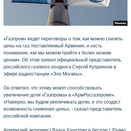
ՄԻՋԱԶԳԱՅԻՆ
ՄՇԱԿՈՒՅԹ
ՍՊՈՐՏ
ՄԵԿՆԱԲԱՆՈՒԹՅՈՒՆ
«Газпром» ведет переговоры о том, как можно снизить
цены на газ, поставляемый Армении, и «есть
ՏՏ ԵՒ ԻՆՏԵՐՆԵՏ
понимание, как мы можем прийти к более низким
ԿՈՐՈՆԱՎԻՐՈՒՍ
ценам». Об этом заявил официальный представитель
российского газового холдинга Сергей Куприянов в
ԱՐԽԻՎ
эфире радиостанции «Эхо Москвы».
ՏԵՍԱՆՅՈՒԹԵՐ
Он отметил, что этому может способствовать
ԲԱՆԱՎԵՃ
увеличение доли «Газпрома» в «АрмРосгазпроме».
ՁԳՏԵԼՈՎ ԼԱՎԱԳՈՒՅՆԻՆ
«Наверно, мы будем увеличивать долю, и это создаст
возможность снижения цены», - сказал представитель
ՓՈԴՔԱՍԹ
российской компании.
Հայերեն
Армянский экономист Ваагн Хачатрян в беседе с Радио