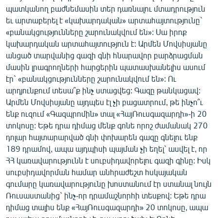
ՄԻՋԱԶԳԱՅԻՆ
պատկանող բաժնեմասին տեր դառնալու մտադրություն
եւ արտաբերել է «կախարդական» արտահայտությունը`
ՄՇԱԿՈՒՅԹ
«բանակցությունները շարունակվում են»: Սա իրոք
ՍՊՈՐՏ
կախարդական արտահայտություն է: Արմեն Մովսիսյանը
անցած տարվանից գազի գնի հնարավոր բարձրացման
ՄԵԿՆԱԲԱՆՈՒԹՅՈՒՆ
մասին լրագրողների հարցերին պատասխանելիս ասում
ՏՏ ԵՒ ԻՆՏԵՐՆԵՏ
էր` «բանակցությունները շարունակվում են»: Ու
արդյունքում տեսա՞ք ինչ ստացվեց: Գազը թանկացավ:
ԿՈՐՈՆԱՎԻՐՈՒՍ
Արմեն Մովսիսյանը այդպես էլ չի բացատրում, թե ինչո՞ւ
ԱՐԽԻՎ
ենք ուզում «Գազպրոմին» տալ «ՀայՌուսգազարդի»-ի 20
տոկոսը: Եթե դրա դիմաց մենք գոնե որոշ ժամանակ 270
ՏԵՍԱՆՅՈՒԹԵՐ
դոլար հայտարարված գնի փոխարեն գազը գնելու ենք
ԲԱՆԱՎԵՃ
189 դրամով, ապա այդպիսի պայման չի եղել` ասվել է, որ
ՀՀ կառավարությունն է սուբսիդավորելու գազի գինը: Իսկ
ՁԳՏԵԼՈՎ ԼԱՎԱԳՈՒՅՆԻՆ
սուբսիդավորման համար անհրաժեշտ հսկայական
ՓՈԴՔԱՍԹ
գումարը կառավարությունը խոստանում էր ստանալ նույն
Ռուսաստանից` ինչ-որ դրամաշնորհի տեսքով: Եթե դրա
դիմաց տալիս ենք «ՀայՌուսգազարդի» 20 տոկոսը, ապա
Հայերեն