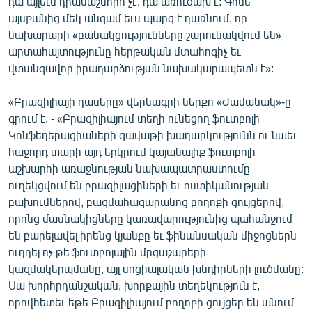
դա այլեւս դրամաշնորհ չէ, դա առուծախ է: Գոնե
English
այսքանից մեկ անգամ եւս պարզ է դառնում, որ
նախարարի «բանակցությունները շարունակվում են»
Русский
արտահայտությունը հերթական մտահոգիչ եւ
վտանգավոր իրադարձության նախակարապետն է»:
ՀԵՏԵՎԵՔ ՄԵԶ
«Բրազիլիայի դասերը» վերնագրի ներքո «Ժամանակ»-ը
գրում է. - «Բրազիլիայում տեղի ունեցող ֆուտբոլի
Կոնֆեդերացիաների գավաթի խաղարկությունն ու նաեւ
հաջորդ տարի այդ երկրում կայանալիք ֆուտբոլի
աշխարհի առաջնության նախապատրաստումը
«Ազատության» բոլոր կայքերը
ուղեկցվում են բրազիլացիների եւ ոստիկանության
բախումներով, բազմահազարանոց բողոքի ցույցերով,
որոնց մասնակիցները կառավարությունից պահանջում
են բարելավել իրենց կյանքը եւ ֆինանսական միջոցներն
ուղղել ոչ թե ֆուտբոլային մրցաշարերի
կազմակերպմանը, այլ սոցիալական խնդիրների լուծմանը:
Սա խորհրդանշական, խորքային տեղեկություն է,
որովհետեւ եթե Բրազիլիայում բողոքի ցույցեր են անում