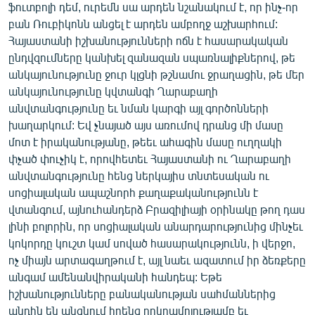
ֆուտբոլի դեմ, ուրեմն սա արդեն նշանակում է, որ ինչ-որ
բան Ռուբիկոնն անցել է արդեն ամբողջ աշխարհում:
Հայաստանի իշխանությունների ոճն է հասարակական
ընդվզումները կանխել զանազան սպառնալիքներով, թե
անկայունությունը ջուր կլցնի թշնամու ջրաղացին, թե մեր
անկայունությունը կվտանգի Ղարաբաղի
անվտանգությունը եւ նման կարգի այլ գործոնների
խաղարկում: Եվ չնայած այս առումով դրանց մի մասը
մոտ է իրականությանը, թեեւ ահագին մասը ուղղակի
փչած փուչիկ է, որովհետեւ Հայաստանի ու Ղարաբաղի
անվտանգությունը հենց ներկայիս տնտեսական ու
սոցիալական ապաշնորհ քաղաքականությունն է
վտանգում, այնուհանդերձ Բրազիլիայի օրինակը թող դաս
լինի բոլորին, որ սոցիալական անարդարությունից մինչեւ
կոկորդը կուշտ կամ սոված հասարակությունն, ի վերջո,
ոչ միայն արտագաղթում է, այլ նաեւ ազատում իր ձեռքերը
անգամ ամենանվիրականի հանդեպ: Եթե
իշխանությունները բանականության սահմաններից
անդին են անցնում իրենց որկրամոլությամբ եւ