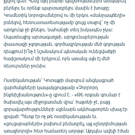
լցվող գետ: Հենց այդ բարձր պաշտոնյաներին ասպարեզ
բերելու եւ օրենք պարտադրելու մասին է խոսքը:
Կոսմետիկ նորոգումներով ու մի երկու «մանրապճեղի»
բռնելով, հեռուստատեսությամբ ցույց տալով` ոչ մի
արդյունք չի լինելու. նահանջի տեղ իսկապես չկա:
Սպառնալից արտագաղթի, արդյունաբերության
փաստացի չգոյության, գործազրկության մեծ գոյության
դեպքում ի՞նչ է նշանակում պետական ունեցվածքի
հափշտակում մի երկրում, որն առանց այն էլ մեծ
ռեսուրսներ չունի»:
Ոստիկանության` Կոտայքի մարզում անցկացրած
վարժանքների կապակցությամբ «Չորրորդ
ինքնիշխանություն»-ը գրում է. - «Թե որքան գումար է
ծախսվել այս միջոցառման վրա` հայտնի չէ, բայց
զորավարժությունների սցենարն ակնհայտորեն սխալ էր
գրված: Պետք էր ոչ թե ոստիկանության եւ
«ցուցարարների» բախում բեմադրել, այլ «ընդդիմության
առաջնորդի» հետ համատեղ աղոթք: Այդպես ավելի էժան