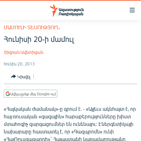
Մատչելիության
հղումներ
Անցնել
ՄԱՄՈՒԼԻ ՏԵՍՈՒԹՅՈՒՆ
հիմնական
ԱԶԱՏՈՒԹՅՈՒՆ TV
Հունիսի 20-ի մամուլ
բովանդակությանը
ՀԱՅԱՍՏԱՆ
Անցնել
Տիգրան Ավետիսյան
հիմնական
ՔԱՂԱՔԱԿԱՆ
մենյուին
հունիս 20, 2013
ԸՆՏՐՈՒԹՅՈՒՆՆԵՐ 2026
Որոնում
Կիսվել
ԻՐԱՎՈՒՆՔ
ՀԱՍԱՐԱԿՈՒԹՅՈՒՆ
Ավելացրեք մեզ Google-ում
ՏՆՏԵՍՈՒԹՅՈՒՆ
«Հայկական ժամանակ»-ը գրում է. - «Այլեւս ակնհայտ է, որ
ՂԱՐԱԲԱՂ
հայ-ռուսական «գազային» հարաբերությունները խիստ
ՊԱՏԵՐԱԶՄԻ 6 ՇԱԲԱԹՆԵՐԸ
մտահոգիչ զարգացումներ են ունենալու: Էներգետիկայի
նախարարը հաստատել է, որ «Գազպրոմն» ունի
ՏԱՐԱԾԱՇՐՋԱՆ
«ՀայՌուսգազարդի»` Հայաստանի կառավարությանը