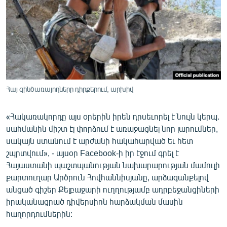
ՄԻՋԱԶԳԱՅԻՆ
ՄՇԱԿՈՒՅԹ
ՍՊՈՐՏ
ՄԵԿՆԱԲԱՆՈՒԹՅՈՒՆ
ՏՏ ԵՒ ԻՆՏԵՐՆԵՏ
Հայ զինծառայողները դիրքերում, արխիվ
ԿՈՐՈՆԱՎԻՐՈՒՍ
«Հակառակորդը այս օրերին իրեն դրսեւորել է նույն կերպ.
ԱՐԽԻՎ
սահմանին միշտ էլ փորձում է առաջացնել նոր լարումներ,
ՏԵՍԱՆՅՈՒԹԵՐ
սակայն ստանում է արժանի հակահարված եւ հետ
շպրտվում», - այսօր Facebook-ի իր էջում գրել է
ԲԱՆԱՎԵՃ
Հայաստանի պաշտպանության նախարարության մամուլի
ՁԳՏԵԼՈՎ ԼԱՎԱԳՈՒՅՆԻՆ
քարտուղար Արծրուն Հովհաննիսյանը, արձագանքելով
անցած գիշեր Քելբաջարի ուղղությամբ ադրբեջանցիների
ՓՈԴՔԱՍԹ
իրականացրած դիվերսիոն հարձակման մասին
հաղորդումներին:
Հայերեն