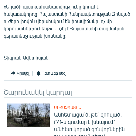
English
«Եղածի պատասխանատվությունը կրում է
հակառակորդը: Հայաստանի Հանրապետության Զինված
Русский
ուժերը լիովին վերահսկում են իրավիճակը, ոչ մի
կորուստներ չունենք», - նշել է Հայաստանի ռազմական
ՀԵՏԵՎԵՔ ՄԵԶ
գերատեսչության խոսնակը:
Տիգրան Ավետիսյան
Կիսվել
Հետևեք մեզ
«Ազատության» բոլոր կայքերը
Շարունակել կարդալ
ՄԻՋԱԶԳԱՅԻՆ
Անհետացա՞ծ, թե՞ զոհված․
ՌԴ-ն գումար է խնայում՝
անհետ կորած զինվորներին