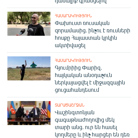
դասալիք գրանցելով
ՀԱՍԱՐԱԿՈՒԹՅՈՒՆ
Փախուստ ռուսական
զորամասից. ինչու է ռուսների
հոսքը Հայաստան կրկին
ակտիվացել
ՀԱՍԱՐԱԿՈՒԹՅՈՒՆ
Գյումրիից Փարիզ․
հայկական անօդաչուն
ներկայացվել է միջազգային
ցուցահանդեսում
ՏԱՐԱԾԱՇՐՋԱՆ
Վաշինգտոնյան
գագաթնաժողովից մեկ
տարի անց. ուր են հասել
կողմերը և ինչ հարցեր են դեռ