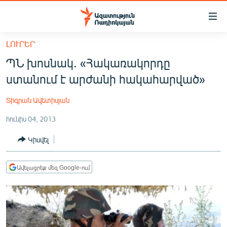
Մատչելիության
հղումներ
Անցնել
ԼՈՒՐԵՐ
հիմնական
ԱԶԱՏՈՒԹՅՈՒՆ TV
ՊՆ խոսնակ. «Հակառակորդը
բովանդակությանը
ՀԱՅԱՍՏԱՆ
Անցնել
ստանում է արժանի հակահարված»
հիմնական
ՔԱՂԱՔԱԿԱՆ
մենյուին
Տիգրան Ավետիսյան
ԸՆՏՐՈՒԹՅՈՒՆՆԵՐ 2026
Որոնում
հունիս 04, 2013
ԻՐԱՎՈՒՆՔ
Կիսվել
ՀԱՍԱՐԱԿՈՒԹՅՈՒՆ
ՏՆՏԵՍՈՒԹՅՈՒՆ
Ավելացրեք մեզ Google-ում
ՂԱՐԱԲԱՂ
ՊԱՏԵՐԱԶՄԻ 6 ՇԱԲԱԹՆԵՐԸ
ՏԱՐԱԾԱՇՐՋԱՆ