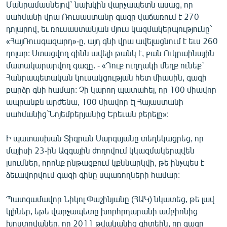
Մանրամասնելով` նախկին վարչապետն ասաց, որ
սահմանի վրա Ռուսաստանը գազը վաճառում է 270
դոլարով, եւ ռուսաստանյան մյուս կազմակերպությունը`
«ՀայՌուսգազարդ»-ը, այդ գնի վրա ավելացնում է եւս 260
դոլար: Ստացվող գինն ավելի թանկ է, քան Ուկրաինային
մատակարարվող գազը. - «Դուք ուղղակի մեղք ունեք`
Հանրապետական կուսակցության հետ միասին, գազի
բարձր գնի համար: Չի կարող պատահել, որ 100 միավոր
ապրանքն արժենա, 100 միավոր էլ Հայաստանի
սահմանից`Նոյեմբերյանից Երեւան բերելը»:
Ի պատասխան Տիգրան Սարգսյանը տեղեկացրեց, որ
մայիսի 23-ին Ազգային ժողովում կկազմակերպվեն
լսումներ, որոնք ընթացքում կքննարկվի, թե ինչպես է
ձեւավորվում գազի գինը սպառողների համար:
Պատգամավոր Նիկոլ Փաշինյանը (ՀԱԿ) նկատեց, թե լավ
կլիներ, եթե վարչապետը խորհրդարանի ամբիոնից
խոստովաներ, որ 2011 թվականից գիտեին, որ գազը