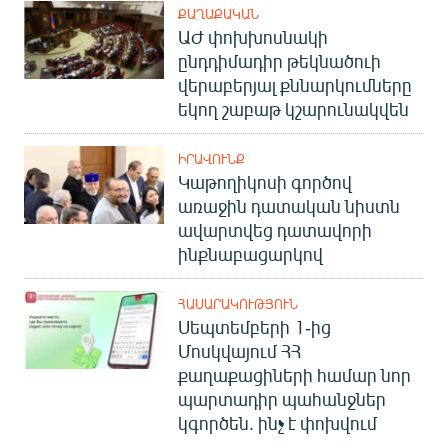
ՔԱՂԱՔԱԿԱՆ
ԱԺ փոխխոսնակի
ընդդիմադիր թեկնածուի
վերաբերյալ քննարկումները
եկող շաբաթ կշարունակվեն
ԻՐԱՎՈՒՆՔ
Կաթողիկոսի գործով
առաջին դատական նիստն
ավարտվեց դատավորի
ինքնաբացարկով
ՀԱՍԱՐԱԿՈՒԹՅՈՒՆ
Սեպտեմբերի 1-ից
Մոսկվայում ՀՀ
քաղաքացիների համար նոր
պարտադիր պահանջներ
կգործեն. ինչ է փոխվում