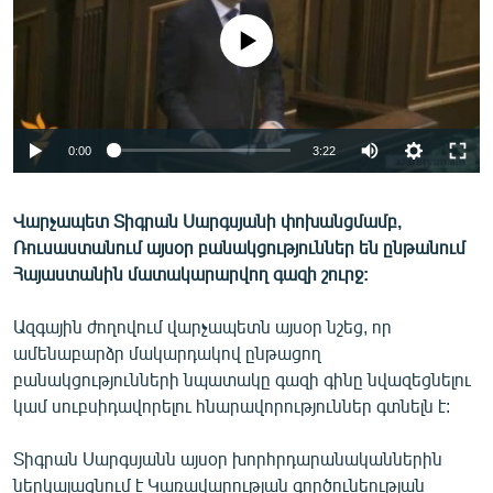
ՄԻՋԱԶԳԱՅԻՆ
No media source currently available
ՄՇԱԿՈՒՅԹ
ՍՊՈՐՏ
ՄԵԿՆԱԲԱՆՈՒԹՅՈՒՆ
0:00
3:22
ՏՏ ԵՒ ԻՆՏԵՐՆԵՏ
ԿՈՐՈՆԱՎԻՐՈՒՍ
Վարչապետ Տիգրան Սարգսյանի փոխանցմամբ,
Ռուսաստանում այսօր բանակցություններ են ընթանում
ԱՐԽԻՎ
Հայաստանին մատակարարվող գազի շուրջ:
ՏԵՍԱՆՅՈՒԹԵՐ
Ազգային ժողովում վարչապետն այսօր նշեց, որ
ԲԱՆԱՎԵՃ
ամենաբարձր մակարդակով ընթացող
ՁԳՏԵԼՈՎ ԼԱՎԱԳՈՒՅՆԻՆ
բանակցությունների նպատակը գազի գինը նվազեցնելու
կամ սուբսիդավորելու հնարավորություններ գտնելն է:
ՓՈԴՔԱՍԹ
Տիգրան Սարգսյանն այսօր խորհրդարանականներին
Հայերեն
ներկայացնում է Կառավարության գործունեության