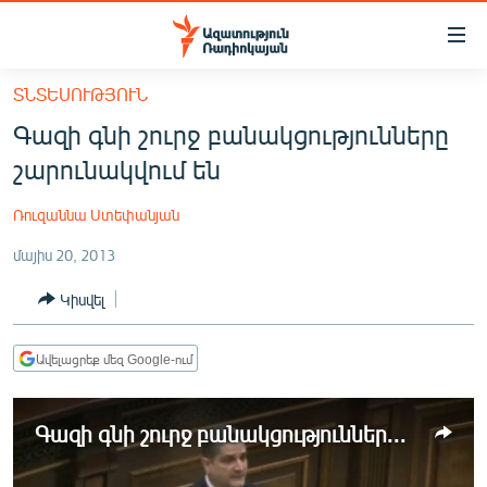
Մատչելիության
հղումներ
Անցնել
ՏՆՏԵՍՈՒԹՅՈՒՆ
հիմնական
ԱԶԱՏՈՒԹՅՈՒՆ TV
Գազի գնի շուրջ բանակցությունները
բովանդակությանը
ՀԱՅԱՍՏԱՆ
Անցնել
շարունակվում են
հիմնական
ՔԱՂԱՔԱԿԱՆ
մենյուին
Ռուզաննա Ստեփանյան
ԸՆՏՐՈՒԹՅՈՒՆՆԵՐ 2026
Որոնում
մայիս 20, 2013
ԻՐԱՎՈՒՆՔ
Կիսվել
ՀԱՍԱՐԱԿՈՒԹՅՈՒՆ
ՏՆՏԵՍՈՒԹՅՈՒՆ
Ավելացրեք մեզ Google-ում
ՂԱՐԱԲԱՂ
ՊԱՏԵՐԱԶՄԻ 6 ՇԱԲԱԹՆԵՐԸ
Գազի գնի շուրջ բանակցությունները շարունակվում են
ՏԱՐԱԾԱՇՐՋԱՆ