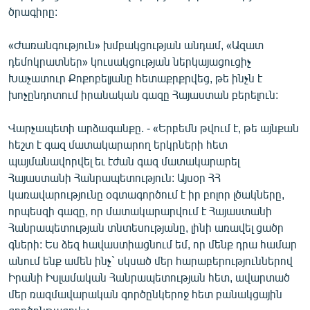
ծրագիրը:
English
Русский
«Ժառանգություն» խմբակցության անդամ, «Ազատ
դեմոկրատներ» կուսակցության ներկայացուցիչ
ՀԵՏԵՎԵՔ ՄԵԶ
Խաչատուր Քոքոբելյանը հետաքրքրվեց, թե ինչն է
խոչընդոտում իրանական գազը Հայաստան բերելուն:
Վարչապետի արձագանքը. - «Երբեմն թվում է, թե այնքան
հեշտ է գազ մատակարարող երկրների հետ
պայմանավորվել եւ էժան գազ մատակարարել
«Ազատության» բոլոր կայքերը
Հայաստանի Հանրապետություն: Այսօր ՀՀ
կառավարությունը օգտագործում է իր բոլոր լծակները,
որպեսզի գազը, որ մատակարարվում է Հայաստանի
Հանրապետության տնտեսությանը, լինի առավել ցածր
գների: Ես ձեզ հավաստիացնում եմ, որ մենք դրա համար
անում ենք ամեն ինչ` սկսած մեր հարաբերություններով
Իրանի Իսլամական Հանրապետության հետ, ավարտած
մեր ռազմավարական գործընկերոջ հետ բանակցային