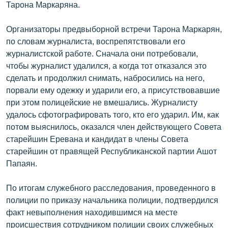
Тарона Маркаряна.
English
Русский
Организаторы предвыборной встречи Тарона Маркарян,
по словам журналиста, воспрепятствовали его
журналистской работе. Сначала они потребовали,
ՀԵՏԵՎԵՔ ՄԵԶ
чтобы журналист удалился, а когда тот отказался это
сделать и продолжил снимать, набросились на него,
порвали ему одежку и ударили его, а присутствовавшие
при этом полицейские не вмешались. Журналисту
удалось сфотографировать того, кто его ударил. Им, как
«Ազատության» բոլոր կայքերը
потом выяснилось, оказался член действующего Совета
старейшин Еревана и кандидат в члены Совета
старейшин от правящей Республиканской партии Ашот
Папаян.
По итогам служебного расследования, проведенного в
полиции по приказу начальника полиции, подтвердился
факт невыполнения находившимся на месте
происшествия сотрудником полиции своих служебных