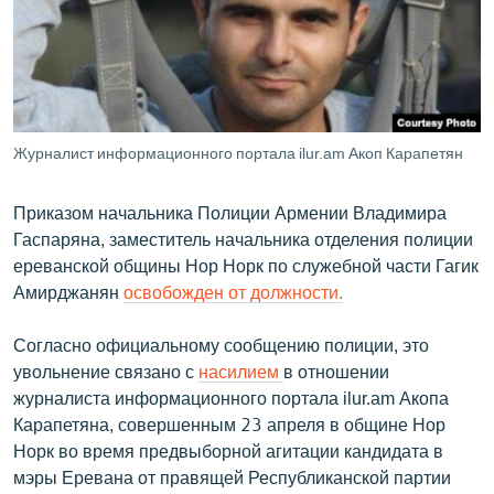
ՄԻՋԱԶԳԱՅԻՆ
ՄՇԱԿՈՒՅԹ
ՍՊՈՐՏ
ՄԵԿՆԱԲԱՆՈՒԹՅՈՒՆ
Журналист информационного портала ilur.am Акоп Карапетян
ՏՏ ԵՒ ԻՆՏԵՐՆԵՏ
Приказом начальника Полиции Армении Владимира
ԿՈՐՈՆԱՎԻՐՈՒՍ
Гаспаряна, заместитель начальника отделения полиции
ԱՐԽԻՎ
ереванской общины Нор Норк по служебной части Гагик
Амирджанян
освобожден от должности.
ՏԵՍԱՆՅՈՒԹԵՐ
ԲԱՆԱՎԵՃ
Согласно официальному сообщению полиции, это
увольнение связано с
насилием
в отношении
ՁԳՏԵԼՈՎ ԼԱՎԱԳՈՒՅՆԻՆ
журналиста информационного портала ilur.am Акопа
ՓՈԴՔԱՍԹ
Карапетяна, совершенным 23 апреля в общине Нор
Норк во время предвыборной агитации кандидата в
Հայերեն
мэры Еревана от правящей Республиканской партии