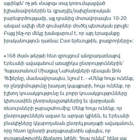
այսինքն՝ ոչ թե «նալոգ» տալ կոռումպացված
իշխանավորներին եւ զբաղվել նախընտրական
բարեգործությամբ, այլ դրանից մոտավորապես 10-20
անգամ ավելի մեծ գումարներ մուծել պետական բյուջե:
Բայց ինչ-որ մեկը խանգարում է, որ այդ երազանքը
իրականություն դառնա: Ըստ երեւույթին, լրագրողները»:
«168 ժամ» թերթի հետ զրույցում անդրադառնալով
Երեւանի ավագանում առաջիկա ընտրություններին`
Հայաստանում Միացյալ Նահանգների դեսպան Ջոն
Հեֆերնը, մասնավորապես, նշում է. - «Մենք հույս ունենք,
որ ընդդիմությունը խաղաղ կպայքարի, հույս ունենք, որ
իշխող կուսակցությունը եւ բոլոր կուսակցությունները
կխուսափեն ընտրակաշառքներից եւ վարչական
ռեսուրսների չարաշահումից: Մենք հույս ունենք, որ
ընտրություններն ազատ եւ արդար կլինեն, եւ Երեւանի
բնակիչները կկարողանան ընտրել քաղաքի ավագանուն,
որը հետո կընտրի քաղաքապետին այնպես, որ
յուրաքանչյուրին ձեռնտու կլինի: Հույս ունեմ՝ հենց սա