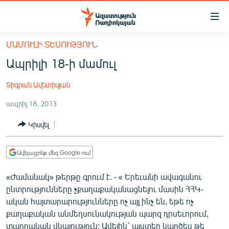
Մատչելիության
հղումներ
Անցնել
ՄԱՄՈՒԼԻ ՏԵՍՈՒԹՅՈՒՆ
հիմնական
ԱԶԱՏՈՒԹՅՈՒՆ TV
Ապրիլի 18-ի մամուլ
բովանդակությանը
ՀԱՅԱՍՏԱՆ
Անցնել
Տիգրան Ավետիսյան
հիմնական
ՔԱՂԱՔԱԿԱՆ
մենյուին
ապրիլ 18, 2013
ԸՆՏՐՈՒԹՅՈՒՆՆԵՐ 2026
Որոնում
Կիսվել
ԻՐԱՎՈՒՆՔ
ՀԱՍԱՐԱԿՈՒԹՅՈՒՆ
Ավելացրեք մեզ Google-ում
ՏՆՏԵՍՈՒԹՅՈՒՆ
«Ժամանակ» թերթը գրում է. - « Երեւանի ավագանու
ՂԱՐԱԲԱՂ
ընտրությունները չքաղաքականացնելու մասին ՀՀԿ-
ՊԱՏԵՐԱԶՄԻ 6 ՇԱԲԱԹՆԵՐԸ
ական հայտարարությունները ոչ այլ ինչ են, եթե ոչ
քաղաքական անմեղսունակության պարզ դրսեւորում,
ՏԱՐԱԾԱՇՐՋԱՆ
տարրական վկայություն: Ավելին` այստեղ կարծես թե