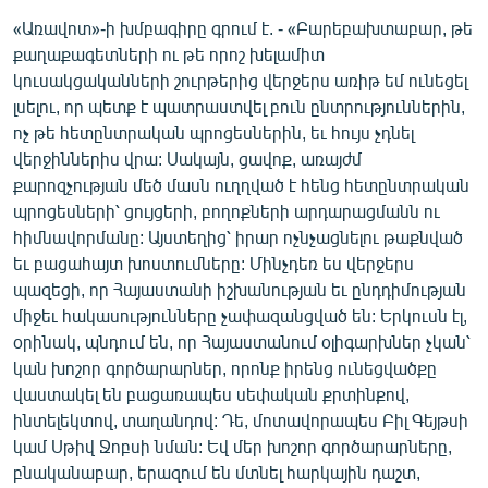
English
«Առավոտ»-ի խմբագիրը գրում է. - «Բարեբախտաբար, թե
քաղաքագետների ու թե որոշ խելամիտ
Русский
կուսակցականների շուրթերից վերջերս առիթ եմ ունեցել
լսելու, որ պետք է պատրաստվել բուն ընտրություններին,
ՀԵՏԵՎԵՔ ՄԵԶ
ոչ թե հետընտրական պրոցեսներին, եւ հույս չդնել
վերջիններիս վրա: Սակայն, ցավոք, առայժմ
քարոզչության մեծ մասն ուղղված է հենց հետընտրական
պրոցեսների՝ ցույցերի, բողոքների արդարացմանն ու
հիմնավորմանը: Այստեղից՝ իրար ոչնչացնելու թաքնված
եւ բացահայտ խոստումները: Մինչդեռ ես վերջերս
«Ազատության» բոլոր կայքերը
պազեցի, որ Հայաստանի իշխանության եւ ընդդիմության
միջեւ հակասությունները չափազանցված են: Երկուսն էլ,
օրինակ, պնդում են, որ Հայաստանում օլիգարխներ չկան՝
կան խոշոր գործարարներ, որոնք իրենց ունեցվածքը
վաստակել են բացառապես սեփական քրտինքով,
ինտելեկտով, տաղանդով: Դե, մոտավորապես Բիլ Գեյթսի
կամ Սթիվ Ջոբսի նման: Եվ մեր խոշոր գործարարները,
բնականաբար, երազում են մտնել հարկային դաշտ,