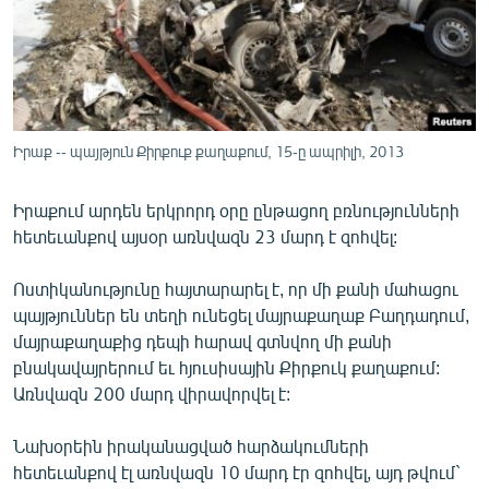
ՄԻՋԱԶԳԱՅԻՆ
ՄՇԱԿՈՒՅԹ
ՍՊՈՐՏ
ՄԵԿՆԱԲԱՆՈՒԹՅՈՒՆ
Իրաք -- պայթյուն Քիրքուք քաղաքում, 15-ը ապրիլի, 2013
ՏՏ ԵՒ ԻՆՏԵՐՆԵՏ
Իրաքում արդեն երկրորդ օրը ընթացող բռնությունների
ԿՈՐՈՆԱՎԻՐՈՒՍ
հետեւանքով այսօր առնվազն 23 մարդ է զոհվել:
ԱՐԽԻՎ
Ոստիկանությունը հայտարարել է, որ մի քանի մահացու
ՏԵՍԱՆՅՈՒԹԵՐ
պայթյուններ են տեղի ունեցել մայրաքաղաք Բաղդադում,
ԲԱՆԱՎԵՃ
մայրաքաղաքից դեպի հարավ գտնվող մի քանի
բնակավայրերում եւ հյուսիսային Քիրքուկ քաղաքում:
ՁԳՏԵԼՈՎ ԼԱՎԱԳՈՒՅՆԻՆ
Առնվազն 200 մարդ վիրավորվել է:
ՓՈԴՔԱՍԹ
Նախօրեին իրականացված հարձակումների
Հայերեն
հետեւանքով էլ առնվազն 10 մարդ էր զոհվել, այդ թվում`