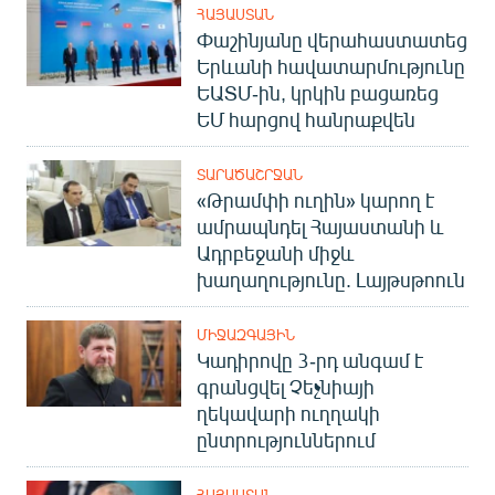
ՀԱՅԱՍՏԱՆ
Փաշինյանը վերահաստատեց
Երևանի հավատարմությունը
ԵԱՏՄ-ին, կրկին բացառեց
ԵՄ հարցով հանրաքվեն
ՏԱՐԱԾԱՇՐՋԱՆ
«Թրամփի ուղին» կարող է
ամրապնդել Հայաստանի և
Ադրբեջանի միջև
խաղաղությունը. Լայթսթոուն
ՄԻՋԱԶԳԱՅԻՆ
Կադիրովը 3-րդ անգամ է
գրանցվել Չեչնիայի
ղեկավարի ուղղակի
ընտրություններում
ՀԱՅԱՍՏԱՆ