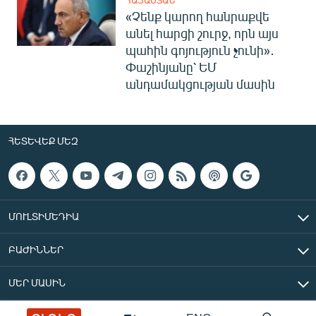
«Չենք կարող հանրաքվե
անել հարցի շուրջ, որն այս
պահին գոյություն չունի»․
Փաշինյանը՝ ԵՄ
անդամակցության մասին
ՀԵՏԵՎԵՔ ՄԵԶ
ՄՈՒԼՏԻՄԵԴԻԱ
ԲԱԺԻՆՆԵՐ
ՄԵՐ ՄԱՍԻՆ