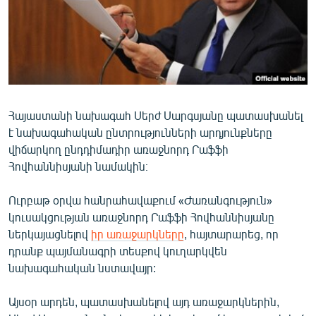
ՄԻՋԱԶԳԱՅԻՆ
ՄՇԱԿՈՒՅԹ
ՍՊՈՐՏ
ՄԵԿՆԱԲԱՆՈՒԹՅՈՒՆ
ՏՏ ԵՒ ԻՆՏԵՐՆԵՏ
Հայաստանի նախագահ Սերժ Սարգսյանը պատասխանել
է նախագահական ընտրությունների արդյունքները
ԿՈՐՈՆԱՎԻՐՈՒՍ
վիճարկող ընդդիմադիր առաջնորդ Րաֆֆի
ԱՐԽԻՎ
Հովհաննիսյանի նամակին։
ՏԵՍԱՆՅՈՒԹԵՐ
Ուրբաթ օրվա հանրահավաքում «Ժառանգություն»
ԲԱՆԱՎԵՃ
կուսակցության առաջնորդ Րաֆֆի Հովհաննիսյանը
ներկայացնելով
իր առաջարկները
, հայտարարեց, որ
ՁԳՏԵԼՈՎ ԼԱՎԱԳՈՒՅՆԻՆ
դրանք պայմանագրի տեսքով կուղարկվեն
ՓՈԴՔԱՍԹ
նախագահական նստավայր:
Այսօր արդեն, պատասխանելով այդ առաջարկներին,
Հայերեն