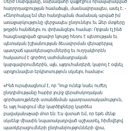
Սերժ Սարգսյանը, նախագահի կայքէջում հրապարակված
English
հաղորդագրության համաձայն, մասնավորապես, ասել է. -
«Շնորհակալ եմ մեր հանդիպման ժամանակ արված իմ
Русский
առաջարկությունը վերջապես ընդունելու եւ Ձեր մտքերը
թղթին հանձնելու ու փոխանցելու համար: Որքան էլ ինձ
ՀԵՏԵՎԵՔ ՄԵԶ
հասցեագրված գրավոր նյութը հեռու է պետության եւ
պետական իշխանության ձեւավորման վերաբերյալ
պատշաճ պատկերացումներից եւ ուղղակիորեն
հակասում է գործող սահմանադրական
կարգավորումներին, այն, այդուհանդերձ, կարող է օգնել
արդյունավետ երկխոսություն սկսելու համար»:
«Ազատության» բոլոր կայքերը
«Ինձ ուրախացնում է, որ Դուք ունեք նաեւ ուժեղ
ընդդիմությանը հարիր լուրջ վերահսկողական
գործառույթների ստանձնման պատրաստակամություն,
եւ այդ հարցում մեր կարծիքները կարծես
բավականաչափ մոտ են: Ես վստահ եմ, որ եթե մենք
սկսենք միասին նպատակադրված աշխատել, հիմնվելով
պատկերացումների ընդհանրությունների վրա,