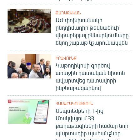
ՔԱՂԱՔԱԿԱՆ
ԱԺ փոխխոսնակի
ընդդիմադիր թեկնածուի
վերաբերյալ քննարկումները
եկող շաբաթ կշարունակվեն
ԻՐԱՎՈՒՆՔ
Կաթողիկոսի գործով
առաջին դատական նիստն
ավարտվեց դատավորի
ինքնաբացարկով
ՀԱՍԱՐԱԿՈՒԹՅՈՒՆ
Սեպտեմբերի 1-ից
Մոսկվայում ՀՀ
քաղաքացիների համար նոր
պարտադիր պահանջներ