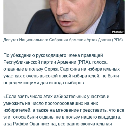
ՄԻՋԱԶԳԱՅԻՆ
ՄՇԱԿՈՒՅԹ
ՍՊՈՐՏ
ՄԵԿՆԱԲԱՆՈՒԹՅՈՒՆ
Депутат Национального Собрания Армении Артак Давтян (РПА)
ՏՏ ԵՒ ԻՆՏԵՐՆԵՏ
По убеждению руководящего члена правящей
ԿՈՐՈՆԱՎԻՐՈՒՍ
Республиканской партии Армении (РПА), голоса,
ԱՐԽԻՎ
отданные в пользу Сержа Саргсяна на избирательных
участках с очень высокой явкой избирателей, не были
ՏԵՍԱՆՅՈՒԹԵՐ
определяющими для исхода выборов.
ԲԱՆԱՎԵՃ
«Если взять число этих избирательных участков и
ՁԳՏԵԼՈՎ ԼԱՎԱԳՈՒՅՆԻՆ
умножить на число проголосовавших на них
ՓՈԴՔԱՍԹ
избирателей, а также на мгновение представить, что все
эти голоса были отданы не в пользу нашего кандидата,
Հայերեն
а за Раффи Ованнисяна, все равно окончательная