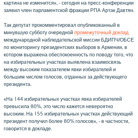
картина не изменится», - сегодня на пресс-конференции
English
заявил член парламентской фракции РПА Артак Давтян.
Русский
Так депутат прокомментировал опубликованный в
минувшую субботу очередной
промежуточный доклад
ՀԵՏԵՎԵՔ ՄԵԶ
международной наблюдательской миссии БДИПЧ/ОБСЕ
по мониторингу президентских выборов в Армении, в
котором выражена обеспокоенность по поводу того, что
на избирательных участках выявлена взаимосвязь
между высоким показателем явки избирателей и
«Ազատության» բոլոր կայքերը
большим числом голосов, отданных за действующего
президента.
«На 144 избирательных участках явка избирателей
превысила 80%, это число кажется невероятно
высоким. На 155 избирательных участках действующий
президент получил более 80% голосов», - в частности,
говорится в докладе.