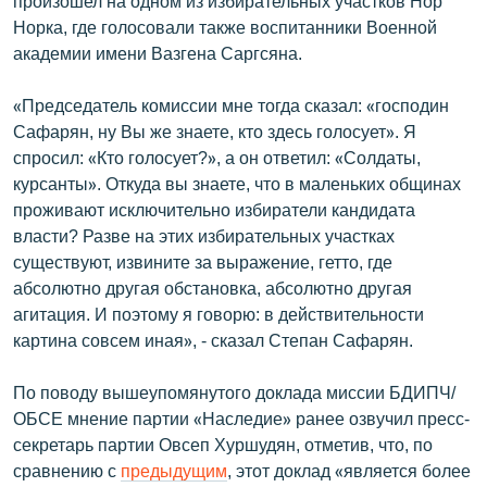
произошел на одном из избирательных участков Нор
Норка, где голосовали также воспитанники Военной
академии имени Вазгена Саргсяна.
«Председатель комиссии мне тогда сказал: «господин
Сафарян, ну Вы же знаете, кто здесь голосует». Я
спросил: «Кто голосует?», а он ответил: «Солдаты,
курсанты». Откуда вы знаете, что в маленьких общинах
проживают исключительно избиратели кандидата
власти? Разве на этих избирательных участках
существуют, извините за выражение, гетто, где
абсолютно другая обстановка, абсолютно другая
агитация. И поэтому я говорю: в действительности
картина совсем иная», - сказал Степан Сафарян.
По поводу вышеупомянутого доклада миссии БДИПЧ/
ОБСЕ мнение партии «Наследие» ранее озвучил пресс-
секретарь партии Овсеп Хуршудян, отметив, что, по
сравнению с
предыдущим
, этот доклад «является более