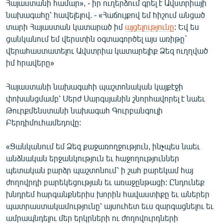
Հայաստանի համար», - իր ուղերձում գրել է Ավստրիայի
English
նախագահը՝ հավելելով. - «Հաճույքով եմ հիշում անցած
տարի Հայաստան կատարած իմ
այցելությունը
: Եվ ես
Русский
ցանկանում եմ վերստին օգտագործել այս առիթը`
վերահաստատելու Ավստրիա կատարելիք Ձեզ ուղղված
ՀԵՏԵՎԵՔ ՄԵԶ
իմ հրավերը»
Հայաստանի նախագահի պաշտոնական կայքէջի
փոխանցմամբ՝ Սերժ Սարգսյանին շնորհավորել է նաեւ
Թուրքմենստանի նախագահ Գուրբանգուլի
«Ազատության» բոլոր կայքերը
Բերդիմուհամեդովը:
«Ցանկանում եմ Ձեզ քաջառողջություն, ինչպես նաեւ
անձնական երջանկություն եւ հաջողություններ
պետական բարձր պաշտոնում՝ ի շահ բարեկամ հայ
ժողովրդի բարեկեցության եւ առաջընթացի: Ընդունեք
խնդրեմ հարգանքներիս խորին հավաստիքը եւ աներեր
պատրաստակամությունը՝ այսուհետ եւս զարգացնելու եւ
ամրապնդելու մեր երկրների ու ժողովուրդների