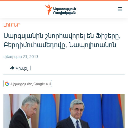
Մատչելիության
հղումներ
Անցնել
ԼՈՒՐԵՐ
հիմնական
ԱԶԱՏՈՒԹՅՈՒՆ TV
Սարգսյանին շնորհավորել են Ֆիշերը,
բովանդակությանը
ՀԱՅԱՍՏԱՆ
Անցնել
Բերդիմուհամեդովը, Նապոլիտանոն
հիմնական
ՔԱՂԱՔԱԿԱՆ
մենյուին
փետրվար 23, 2013
ԸՆՏՐՈՒԹՅՈՒՆՆԵՐ 2026
Որոնում
Կիսվել
ԻՐԱՎՈՒՆՔ
ՀԱՍԱՐԱԿՈՒԹՅՈՒՆ
Ավելացրեք մեզ Google-ում
ՏՆՏԵՍՈՒԹՅՈՒՆ
ՂԱՐԱԲԱՂ
ՊԱՏԵՐԱԶՄԻ 6 ՇԱԲԱԹՆԵՐԸ
ՏԱՐԱԾԱՇՐՋԱՆ