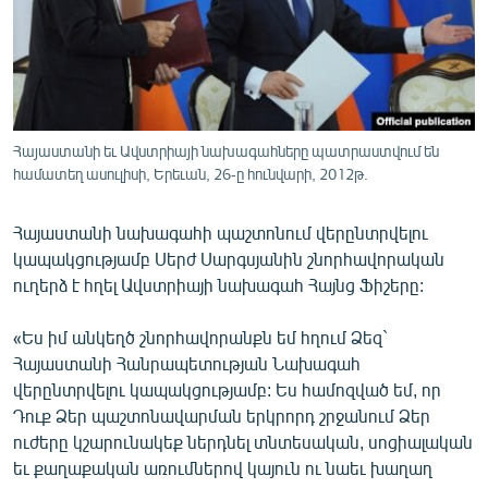
ՄԻՋԱԶԳԱՅԻՆ
ՄՇԱԿՈՒՅԹ
ՍՊՈՐՏ
ՄԵԿՆԱԲԱՆՈՒԹՅՈՒՆ
Հայաստանի եւ Ավստրիայի նախագահները պատրաստվում են
համատեղ ասուլիսի, Երեւան, 26-ը հունվարի, 2012թ.
ՏՏ ԵՒ ԻՆՏԵՐՆԵՏ
ԿՈՐՈՆԱՎԻՐՈՒՍ
Հայաստանի նախագահի պաշտոնում վերընտրվելու
ԱՐԽԻՎ
կապակցությամբ Սերժ Սարգսյանին շնորհավորական
ուղերձ է հղել Ավստրիայի նախագահ Հայնց Ֆիշերը:
ՏԵՍԱՆՅՈՒԹԵՐ
ԲԱՆԱՎԵՃ
«Ես իմ անկեղծ շնորհավորանքն եմ հղում Ձեզ`
Հայաստանի Հանրապետության Նախագահ
ՁԳՏԵԼՈՎ ԼԱՎԱԳՈՒՅՆԻՆ
վերընտրվելու կապակցությամբ: Ես համոզված եմ, որ
ՓՈԴՔԱՍԹ
Դուք Ձեր պաշտոնավարման երկրորդ շրջանում Ձեր
ուժերը կշարունակեք ներդնել տնտեսական, սոցիալական
եւ քաղաքական առումներով կայուն ու նաեւ խաղաղ
Հայերեն