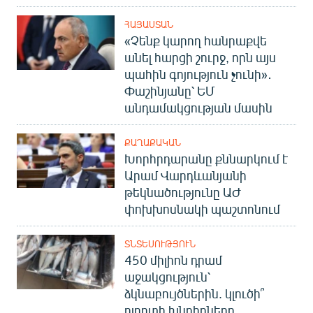
ՀԱՅԱՍՏԱՆ
«Չենք կարող հանրաքվե
անել հարցի շուրջ, որն այս
պահին գոյություն չունի»․
Փաշինյանը՝ ԵՄ
անդամակցության մասին
ՔԱՂԱՔԱԿԱՆ
Խորհրդարանը քննարկում է
Արամ Վարդևանյանի
թեկնածությունը ԱԺ
փոխխոսնակի պաշտոնում
ՏՆՏԵՍՈՒԹՅՈՒՆ
450 միլիոն դրամ
աջակցություն՝
ձկնաբույծներին. կլուծի՞
ոլորտի խնդիրները