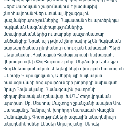
Սերժ Սարգսյանը շարունակում է բազմաթիվ
շնորհավորանքներ ստանալ միջազգային
կազմակերպություններից, Հայաստանի եւ արտերկրյա
հայկական կազմակերպություններից,
մտավորականներից ու տարբեր պաշտոնատար
անձանցից: Նրան այդ թվում շնորհավորել են Հայկական
բարեգործական ընդհանուր միության նախագահ Պերճ
Սեդրակյանը, Հայկազյան Համալսարանի նախագահ,
վերապատվելի Փոլ Հայտոսթյանը, Մերձավոր Արեւելքի
Հայ Ավետարանական եկեղեցիների միության նախագահ
Մկրտիչ Կարագյոզյանը, Ամերիկայի հայկական
համագումարի հոգաբարձուների խորհրդի նախագահ
Հրայր Հովնանյանը, Համազգային թատրոնի
գեղարվեստական ղեկավար, ԽՍՀՄ ժողովրդական
արտիստ, Սբ. Մեսրոպ Մաշտոցի շքանշանի ասպետ Սոս
Սարգսյանը, Հանրային խորհրդի նախագահ Վազգեն
Մանուկյանը, Գիտությունների ազգային ակադեմիայի
ակադեմիկոսներ Լենսեր Աղալովյանը, Սերգեյ