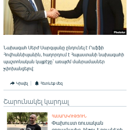
ՄԻՋԱԶԳԱՅԻՆ
ՄՇԱԿՈՒՅԹ
ՍՊՈՐՏ
ՄԵԿՆԱԲԱՆՈՒԹՅՈՒՆ
ՏՏ ԵՒ ԻՆՏԵՐՆԵՏ
Նախագահ Սերժ Սարգսյանը ընդունել է Րաֆֆի
Հովհաննիսյանին, հաղորդում է Հայաստանի նախագահի
ԿՈՐՈՆԱՎԻՐՈՒՍ
պաշտոնական կայքէջը` առայժմ մանրամասներ
ԱՐԽԻՎ
չփոխանցելով։
ՏԵՍԱՆՅՈՒԹԵՐ
Կիսվել
Հետևեք մեզ
ԲԱՆԱՎԵՃ
ՁԳՏԵԼՈՎ ԼԱՎԱԳՈՒՅՆԻՆ
Շարունակել կարդալ
ՓՈԴՔԱՍԹ
ՀԱՍԱՐԱԿՈՒԹՅՈՒՆ
Փախուստ ռուսական
Հայերեն
զորամասից. ինչու է ռուսների