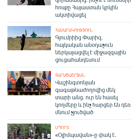
English
հոսքը Հայաստան կրկին
ակտիվացել
Русский
ՀԱՍԱՐԱԿՈՒԹՅՈՒՆ
ՀԵՏԵՎԵՔ ՄԵԶ
Գյումրիից Փարիզ․
հայկական անօդաչուն
ներկայացվել է միջազգային
ցուցահանդեսում
ՏԱՐԱԾԱՇՐՋԱՆ
«Ազատության» բոլոր կայքերը
Վաշինգտոնյան
գագաթնաժողովից մեկ
տարի անց. ուր են հասել
կողմերը և ինչ հարցեր են դեռ
մնում չլուծված
ՍՊՈՐՏ
«Օլիմպավան»-ը փակ է.