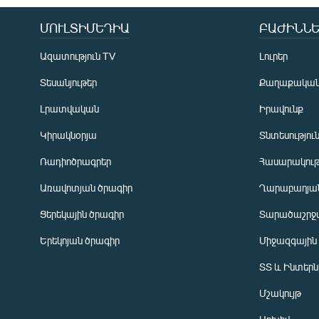
ՄՈՒԼՏԻՄԵԴԻԱ
ԲԱԺԻՆՆԵ
Ազատություն TV
Լուրեր
Տեսանյութեր
Քաղաքակա
Լրատվական
Իրավունք
Կիրակնօրյա
Տնտեսությու
Ռադիոծրագրեր
Հասարակութ
Առավոտյան ծրագիր
Ղարաբաղյան
Ցերեկային ծրագիր
Տարածաշրջ
Հայերեն
Երեկոյան ծրագիր
Միջազգային
English
ՏՏ և Ինտեր
Русский
Մշակույթ
ՀԵՏԵՎԵՔ ՄԵԶ