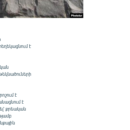
ի
տեղեկացնում է
ական
 թեկնածուների
ոշում է
անացնում է
ել՝ քրեական
թյամբ
նքային