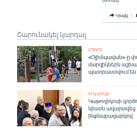
Կիսվել
Շարունակել կարդալ
ՍՊՈՐՏ
«Օլիմպավան»-ը փ
մարզիկներն աշխա
պատրաստվում են 
ԻՐԱՎՈՒՆՔ
Կաթողիկոսի գոր
նիստն ավարտվեց
ինքնաբացարկով