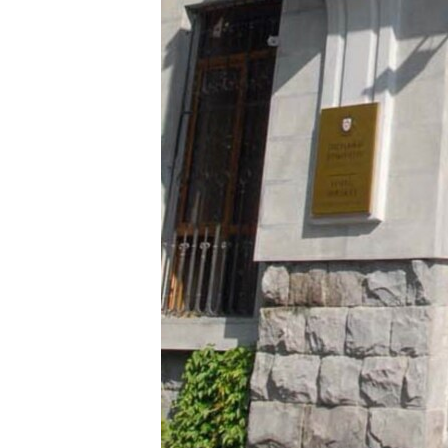
ՄԻՋԱԶԳԱՅԻՆ
ՄՇԱԿՈՒՅԹ
ՍՊՈՐՏ
ՄԵԿՆԱԲԱՆՈՒԹՅՈՒՆ
ՏՏ ԵՒ ԻՆՏԵՐՆԵՏ
ԿՈՐՈՆԱՎԻՐՈՒՍ
ԱՐԽԻՎ
ՏԵՍԱՆՅՈՒԹԵՐ
ԲԱՆԱՎԵՃ
ՁԳՏԵԼՈՎ ԼԱՎԱԳՈՒՅՆԻՆ
ՓՈԴՔԱՍԹ