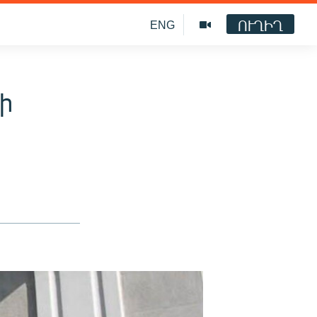
ՈՒՂԻՂ
ENG
ի