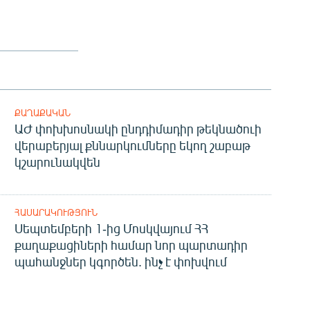
ՔԱՂԱՔԱԿԱՆ
ԱԺ փոխխոսնակի ընդդիմադիր թեկնածուի
վերաբերյալ քննարկումները եկող շաբաթ
կշարունակվեն
ՀԱՍԱՐԱԿՈՒԹՅՈՒՆ
Սեպտեմբերի 1-ից Մոսկվայում ՀՀ
քաղաքացիների համար նոր պարտադիր
պահանջներ կգործեն. ինչ է փոխվում