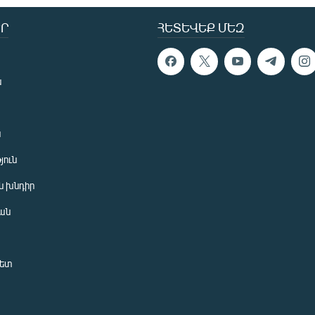
Ր
ՀԵՏԵՎԵՔ ՄԵԶ
ն
ն
յուն
 խնդիր
ան
նետ