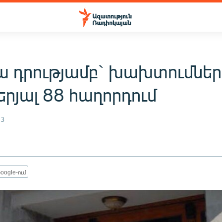
ա դրությամբ` խախտումներ
րյալ 88 հաղորդում
13
oogle-ում