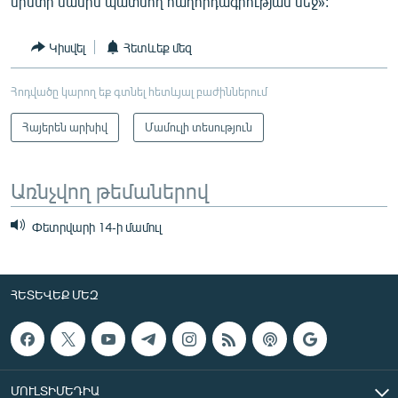
նիստի մասին պատմող հաղորդագրության մեջ»:
Կիսվել
Հետևեք մեզ
Հոդվածը կարող եք գտնել հետևյալ բաժիններում
Հայերեն արխիվ
Մամուլի տեսություն
Առնչվող թեմաներով
Փետրվարի 14-ի մամուլ
ՀԵՏԵՎԵՔ ՄԵԶ
ՄՈՒԼՏԻՄԵԴԻԱ