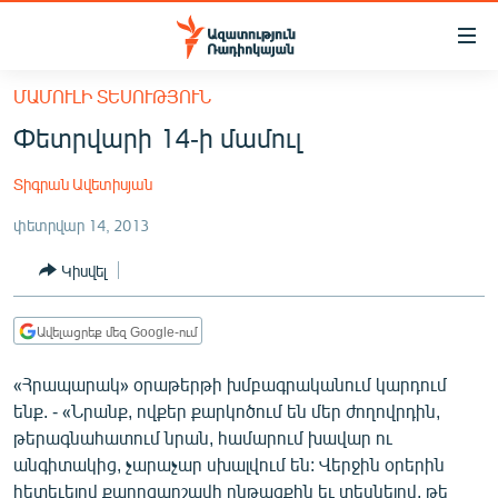
Մատչելիության
հղումներ
Անցնել
ՄԱՄՈՒԼԻ ՏԵՍՈՒԹՅՈՒՆ
հիմնական
ԱԶԱՏՈՒԹՅՈՒՆ TV
Փետրվարի 14-ի մամուլ
բովանդակությանը
ՀԱՅԱՍՏԱՆ
Անցնել
Տիգրան Ավետիսյան
հիմնական
ՔԱՂԱՔԱԿԱՆ
մենյուին
փետրվար 14, 2013
ԸՆՏՐՈՒԹՅՈՒՆՆԵՐ 2026
Որոնում
Կիսվել
ԻՐԱՎՈՒՆՔ
ՀԱՍԱՐԱԿՈՒԹՅՈՒՆ
Ավելացրեք մեզ Google-ում
ՏՆՏԵՍՈՒԹՅՈՒՆ
«Հրապարակ» օրաթերթի խմբագրականում կարդում
ՂԱՐԱԲԱՂ
ենք. - «Նրանք, ովքեր քարկոծում են մեր ժողովրդին,
ՊԱՏԵՐԱԶՄԻ 6 ՇԱԲԱԹՆԵՐԸ
թերագնահատում նրան, համարում խավար ու
անգիտակից, չարաչար սխալվում են: Վերջին օրերին
ՏԱՐԱԾԱՇՐՋԱՆ
հետեւելով քարոզարշավի ընթացքին եւ տեսնելով, թե