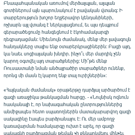
Բնապահպանական առումով մերձալպյան, ալպյան
գոտիներում այն պարունակում է բավական վտանգ: Ի
տարբերություն խոշոր եղջերավոր կենդանիների,
ոչխարն այլ վտանգ է ներկայացնում, եւ այս դեպքում
գերարածեցումը հանգեցնում է էկոհամակարգի
դեգրադացման: Միեւնույն ժամանակ, մենք մեր լավագույն
հանդակները տալիս ենք օտարերկրացիներին: Բացի այդ,
կա նաեւ սոցիալական խնդիր. ինչո՞ւ մեր մարդիկ չեն
կարող օգտվել այդ տարածքներից: Մի՞թե մենք
Ռուսաստանի նման անծայրածիր տարածքներ ունենք,
որոնց մի մասն էլ կարող ենք տալ ուրիշներին»:
«Հայկական ժամանակ» օրաթերթը դարձյալ արծարծում է
գազի առաջիկա թանկացման հարցը. - «Նույնիսկ ոզնուն
հասկանալի է, որ նախագահական ընտրություններից
անմիջապես հետո սպառողներին մատակարարվող գազի
սակագինը էապես բարձրանալու է: Ու մեր ամբողջ
կառավարման համակարգը ուխտ է արել, որ գազի
սակագնի բարձրացման թեման չի քննարկվելու մինչեւ