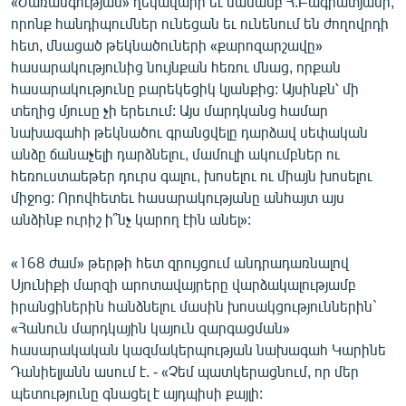
«Ժառանգության» ղեկավարի եւ մասամբ Հ.Բագրատյանի,
English
որոնք հանդիպումներ ունեցան եւ ունենում են ժողովրդի
հետ, մնացած թեկնածուների «քարոզարշավը»
Русский
հասարակությունից նույնքան հեռու մնաց, որքան
հասարակությունը բարեկեցիկ կյանքից: Այսինքն՝ մի
ՀԵՏԵՎԵՔ ՄԵԶ
տեղից մյուսը չի երեւում: Այս մարդկանց համար
նախագահի թեկնածու գրանցվելը դարձավ սեփական
անձը ճանաչելի դարձնելու, մամուլի ակումբներ ու
հեռուստաեթեր դուրս գալու, խոսելու ու միայն խոսելու
միջոց: Որովհետեւ հասարակությանը անհայտ այս
անձինք ուրիշ ի՞նչ կարող էին անել»:
«Ազատության» բոլոր կայքերը
«168 ժամ» թերթի հետ զրույցում անդրադառնալով
Սյունիքի մարզի արոտավայրերը վարձակալությամբ
իրանցիներին հանձնելու մասին խոսակցություններին`
«Հանուն մարդկային կայուն զարգացման»
հասարակական կազմակերպության նախագահ Կարինե
Դանիելյանն ասում է. - «Չեմ պատկերացնում, որ մեր
պետությունը գնացել է այդպիսի քայլի: