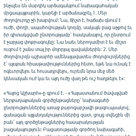
ՄԻՋԱԶԳԱՅԻՆ
ինչպես են մարդիկ արձագանքում նախագահական
մրցապայքարին, կարելի է արձանագրել.1. Մեր
ՄՇԱԿՈՒՅԹ
ժողովուրդը չի խաբվում: Նա, ճիշտ է, հաճախ գնում է
ՍՊՈՐՏ
ուժի, փողի, ապահովության կողմը, սակայն բաց աչքով եւ
իր գիտակցված ընտրությամբ` հասկանալով, որ ընտրում
ՄԵԿՆԱԲԱՆՈՒԹՅՈՒՆ
է չարյաց փոքրագույնը: Նա նաեւ ներողամիտ է եւ միշտ
ՏՏ ԵՒ ԻՆՏԵՐՆԵՏ
ուզում է շանս տալ իր մոլորյալ զավակներին: 2. Մեր
ժողովուրդն աշխարհի ամենալավատես ժողովուրդներից
ԿՈՐՈՆԱՎԻՐՈՒՍ
է` այսքան հիասթափություններից հետո, եթե նա ունակ է
ԱՐԽԻՎ
ոգեւորվելու եւ հուսադրվելու, ուրեմն նրա մեջ մեծ
կենսական ուժ կա եւ այդ ուժը վաղ թե ուշ հաղթելու է»:
ՏԵՍԱՆՅՈՒԹԵՐ
ԲԱՆԱՎԵՃ
«Հայոց Աշխարհ»-ը գրում է. - «Հայաստանում ծավալված
ներքաղաքական գործընթացները` նախագահի
ՁԳՏԵԼՈՎ ԼԱՎԱԳՈՒՅՆԻՆ
ընտրություններից առաջ քարոզարշավի թագուպսակով,
ՓՈԴՔԱՍԹ
զանազան այլանդակություններից զատ, ցույց տվեցին մի
բան` այդ գործընթացներից հասարակության
բացակայություն: Բացառությամբ գործող նախագահի,
Հայերեն