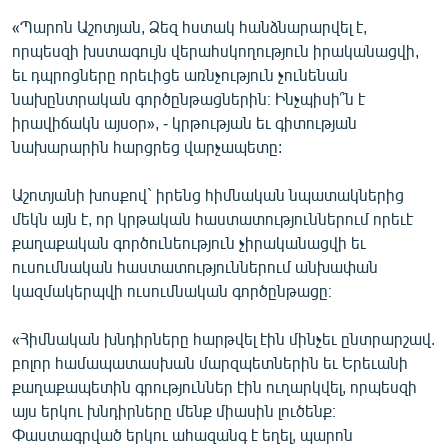
English
«Պարոն Աշոտյան, Ձեզ հստակ հանձնարարվել է,
որպեսզի խստագույն վերահսկողություն իրականացվի,
Русский
եւ դպրոցները որեւիցե առնչություն չունենան
նախընտրական գործընթացներին։ Ինչպիսի՞ն է
ՀԵՏԵՎԵՔ ՄԵԶ
իրավիճակն այսօր», - կրթության եւ գիտության
նախարարին հարցրեց վարչապետը:
Աշոտյանի խոսքով` իրենց հիմնական նպատակներից
մեկն այն է, որ կրթական հաստատություններում որեւէ
քաղաքական գործունեություն չիրականացվի եւ
«Ազատության» բոլոր կայքերը
ուսումնական հաստատություններում անխափան
կազմակերպվի ուսումնական գործընթացը։
«Հիմնական խնդիրները հարթվել էին մինչեւ ընտրարշավ.
բոլոր համապատասխան մարզպետներին եւ Երեւանի
քաղաքապետին գրություններ էին ուղարկվել, որպեսզի
այս երկու խնդիրները մենք միասին լուծենք։
Փաստագրված երկու ահազանգ է եղել, պարոն