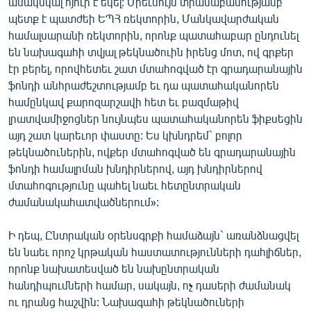
անակնկալ հյուր է եկել: Միեւնույն տրամաբանությամբ
պետք է պատժեի ԵՊՀ ռեկտորին, Մանկավարժական
համալսարանի ռեկտորին, որոնք պատահաբար ընդունել
են նախագահի տվյալ թեկնածուին իրենց մոտ, ով գրքեր
էր բերել, որովհետեւ շատ մտահոգված էր գրադարանային
ֆոնդի անհրաժեշտությամբ եւ դա պատահականորեն
համընկավ քարոզարշավի հետ եւ բազմաթիվ
լրատվամիջոցներ նույնպես պատահականորեն ֆիքսեցին
այդ շատ կարեւոր փաստը: Ես կխնդրեմ` բոլոր
թեկնածուներին, ովքեր մտահոգված են գրադարանային
ֆոնդի համալրման խնդիրներով, այդ խնդիրներով
մտահոգությունը պահել նաեւ հետընտրական
ժամանակահատվածներում»:
Ի դեպ, Ընտրական օրենսգրքի համաձայն` առանձնացվել
են նաեւ որոշ կրթական հաստատությունների դահլիճներ,
որոնք նախատեսված են նախընտրական
հանդիպումների համար, սակայն, ոչ դասերի ժամանակ
ու դրանց հաշվին: Նախագահի թեկնածուների