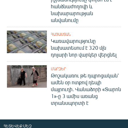
հանձնաժողովի և
նախարարության
անվանումը
ՀԱՅԱՍՏԱՆ
Կառավարությունը
նախատեսում է 320 մլն
դոլարի նոր վարկեր վերցնել
ՄԱՐԶԵՐ
Թոշակառու թե դպրոցական՝
ամեն օր ոտքով դեպի
մայրուղի. Վանաձորի «Տարոն
1»-ը 3 ամիս առանց
տրանսպորտի է
ՀԵՏԵՎԵՔ ՄԵԶ