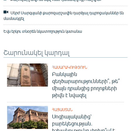
Սերժ Սարգսյանի քարոզարշավին դարձյալ դպրոցականներ են
մասնակցել
Եվս երկու տնօրեն նկատողություն կստանա
Շարունակել կարդալ
ՀԱՍԱՐԱԿՈՒԹՅՈՒՆ
Բանկային
զեղծարարությունների՞, թե՞
միայն դրանցից բողոքների
թիվն է նվազել
ՀԱՅԱՍՏԱՆ
Սոցիալականից՝
բարեկեցության.
իշխանությունը փոխո՞ւմ է