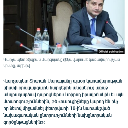
ՄԻՋԱԶԳԱՅԻՆ
ՄՇԱԿՈՒՅԹ
ՍՊՈՐՏ
ՄԵԿՆԱԲԱՆՈՒԹՅՈՒՆ
ՏՏ ԵՒ ԻՆՏԵՐՆԵՏ
ԿՈՐՈՆԱՎԻՐՈՒՍ
Վարչապետ Տիգրան Սարգսյանը ղեկավարում է կառավարության
նիստը, արխիվ
ԱՐԽԻՎ
ՏԵՍԱՆՅՈՒԹԵՐ
Վարչապետ Տիգրան Սարգսյանը այսօր կառավարության
ԲԱՆԱՎԵՃ
նիստի օրակարգային հարցերին անցնելուց առաջ
անդրադարձավ դպրոցներում տիրող իրավիճակին եւ այն
ՁԳՏԵԼՈՎ ԼԱՎԱԳՈՒՅՆԻՆ
մտահոգություններին, թե «ուսուցիչները կարող են ինչ-
ՓՈԴՔԱՍԹ
որ ձեւով միջամտել փետրվարի 18-ին նախանշված
նախագահական ընտրությունների նախընտրական
գործընթացներին»:
Հայերեն