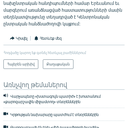
նախընտրական հանդիպումների համար Երեւանում եւ
մարզերում առանձնացված հաստատությունների մասին
տեղեկատվությունը տեղադրված է Կենտրոնական
ընտրական հանձնաժողովի կայքում:
Կիսվել
Հետևեք մեզ
Հոդվածը կարող եք գտնել հետևյալ բաժիններում
Հայերեն արխիվ
Քաղաքական
Առնչվող թեմաներով
Վարչապետը «խստագույն պատիժ» է խոստանում
«քարոզարշավին միջամտող» տնօրեններին
Կրթության նախարարը պատժում է տնօրեններին
Քարոզարշավի են եկել «մեծ դասամիջոցի հաշվին»