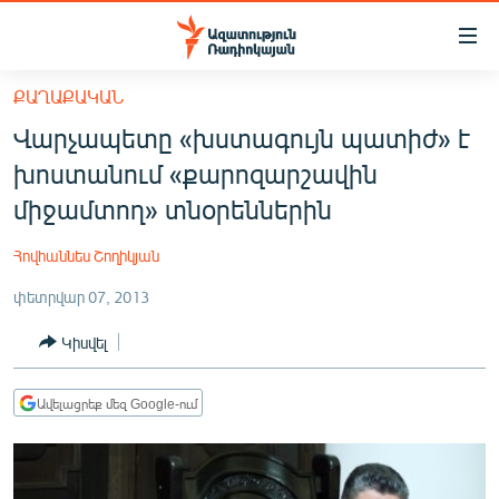
Մատչելիության
հղումներ
Անցնել
ՔԱՂԱՔԱԿԱՆ
հիմնական
ԱԶԱՏՈՒԹՅՈՒՆ TV
Վարչապետը «խստագույն պատիժ» է
բովանդակությանը
ՀԱՅԱՍՏԱՆ
Անցնել
խոստանում «քարոզարշավին
հիմնական
ՔԱՂԱՔԱԿԱՆ
միջամտող» տնօրեններին
մենյուին
ԸՆՏՐՈՒԹՅՈՒՆՆԵՐ 2026
Որոնում
Հովհաննես Շողիկյան
ԻՐԱՎՈՒՆՔ
փետրվար 07, 2013
ՀԱՍԱՐԱԿՈՒԹՅՈՒՆ
Կիսվել
ՏՆՏԵՍՈՒԹՅՈՒՆ
ՂԱՐԱԲԱՂ
Ավելացրեք մեզ Google-ում
ՊԱՏԵՐԱԶՄԻ 6 ՇԱԲԱԹՆԵՐԸ
ՏԱՐԱԾԱՇՐՋԱՆ