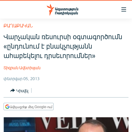
Մատչելիության
հղումներ
Անցնել
ՔԱՂԱՔԱԿԱՆ
հիմնական
ԱԶԱՏՈՒԹՅՈՒՆ TV
Վարչական ռեսուրսի օգտագործումն
բովանդակությանը
ՀԱՅԱՍՏԱՆ
Անցնել
«ընդունում է բնակչությանն
հիմնական
ՔԱՂԱՔԱԿԱՆ
ահաբեկելու դրսեւորումներ»
մենյուին
ԸՆՏՐՈՒԹՅՈՒՆՆԵՐ 2026
Որոնում
Տիգրան Ավետիսյան
ԻՐԱՎՈՒՆՔ
փետրվար 05, 2013
ՀԱՍԱՐԱԿՈՒԹՅՈՒՆ
Կիսվել
ՏՆՏԵՍՈՒԹՅՈՒՆ
ՂԱՐԱԲԱՂ
Ավելացրեք մեզ Google-ում
ՊԱՏԵՐԱԶՄԻ 6 ՇԱԲԱԹՆԵՐԸ
ՏԱՐԱԾԱՇՐՋԱՆ