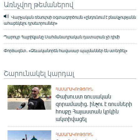
Առնչվող թեմաներով
Վարչական ռեսուրսի օգտագործումն «ընդունում է բնակչությանն
ահաբեկելու դրսեւորումներ»
Պարույր Հայրիկյանը Սահմանադրական դատարան չի դիմի
Փորձագետ․ «Ձեւականորեն հավասար պայմաններ են ստեղծել»
Շարունակել կարդալ
ՀԱՍԱՐԱԿՈՒԹՅՈՒՆ
Փախուստ ռուսական
զորամասից. ինչու է ռուսների
հոսքը Հայաստան կրկին
ակտիվացել
ՀԱՍԱՐԱԿՈՒԹՅՈՒՆ