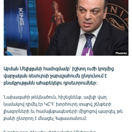
ՄԻՋԱԶԳԱՅԻՆ
ՄՇԱԿՈՒՅԹ
ՍՊՈՐՏ
ՄԵԿՆԱԲԱՆՈՒԹՅՈՒՆ
ՏՏ ԵՒ ԻՆՏԵՐՆԵՏ
ԿՈՐՈՆԱՎԻՐՈՒՍ
Արման Մելիքյանի համոզմամբ` իշխող ուժի կողմից
ԱՐԽԻՎ
վարչական ռեսուրսի չարաշահումն ընդունում է
ՏԵՍԱՆՅՈՒԹԵՐ
բնակչությանն ահաբեկելու դրսեւորումներ:
ԲԱՆԱՎԵՃ
Նախագահի թեկնածուն, հիշեցնենք, ավելի վաղ
ՁԳՏԵԼՈՎ ԼԱՎԱԳՈՒՅՆԻՆ
նամակով դիմել էր ԿԸՀ` խորհուրդ տալով շենքերի
լիազորների եւ համայնքապետերի միջոցով պարզել, թե
ՓՈԴՔԱՍԹ
քանի ընտրող է մնացել Հայաստանում:
Հայերեն