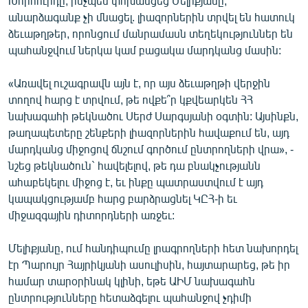
Խորհուրդը, ինչպես փոխանցեց Մելիքյանը,
English
անարձագանք չի մնացել. լիազորներին տրվել են հատուկ
ձեւաթղթեր, որոնցում մանրամասն տեղեկություններ են
Русский
պահանջվում ներկա կամ բացակա մարդկանց մասին:
ՀԵՏԵՎԵՔ ՄԵԶ
«Առավել ուշագրավն այն է, որ այս ձեւաթղթի վերջին
տողով հարց է տրվում, թե ովքե՞ր կքվեարկեն ՀՀ
նախագահի թեկնածու Սերժ Սարգսյանի օգտին: Այսինքն,
թաղապետերը շենքերի լիազորներին հավաքում են, այդ
մարդկանց միջոցով ճնշում գործում ընտրողների վրա», -
նշեց թեկնածուն` հավելելով, թե դա բնակչությանն
«Ազատության» բոլոր կայքերը
ահաբեկելու միջոց է, եւ ինքը պատրաստվում է այդ
կապակցությամբ հարց բարձրացնել ԿԸՀ-ի եւ
միջազգային դիտորդների առջեւ:
Մելիքյանը, ում հանդիպումը լրագրողների հետ նախորդել
էր Պարույր Հայրիկյանի ասուլիսին, հայտարարեց, թե իր
համար տարօրինակ կլինի, եթե ԱԻՄ նախագահն
ընտրությունները հետաձգելու պահանջով չդիմի