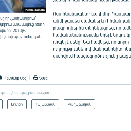
Ոստիկանապետ Վլադիմիր Գասպարյա
անը հիվանդանոցում՝
անմիջապես ժամանել էր հիվանդան
վորում ստանալուց հետո,
լրագրողներին տեղեկացրեց, որ ամ
րվարի, 2013թ․
հավանականությամբ եղել է երկու կ
յրիկյանի պաշտոնական
դիպել է մեկը։ Նա հավելեց, որ բոլոր
ուղղություններով մանրակրկիտ հետ
տարվում հանցագործությունը բացա
Հետևեք մեզ
Տպել
 գտնել հետևյալ բաժիններում
Լուրեր
Հայաստան
Քաղաքական