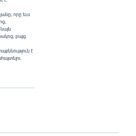
նը, որը եւս
ոց,
ենայն
րակոց, բայց
աքննություն է
հայտելու