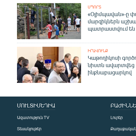
ՍՊՈՐՏ
«Օլիմպավան»-ը փ
մարզիկներն աշխա
պատրաստվում են 
ԻՐԱՎՈՒՆՔ
Կաթողիկոսի գոր
նիստն ավարտվեց
ինքնաբացարկով
ՄՈՒԼՏԻՄԵԴԻԱ
ԲԱԺԻՆՆԵ
Ազատություն TV
Լուրեր
Տեսանյութեր
Քաղաքակա