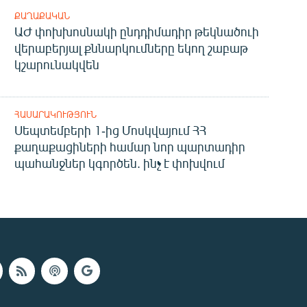
ՔԱՂԱՔԱԿԱՆ
ԱԺ փոխխոսնակի ընդդիմադիր թեկնածուի
վերաբերյալ քննարկումները եկող շաբաթ
կշարունակվեն
ՀԱՍԱՐԱԿՈՒԹՅՈՒՆ
Սեպտեմբերի 1-ից Մոսկվայում ՀՀ
քաղաքացիների համար նոր պարտադիր
պահանջներ կգործեն. ինչ է փոխվում