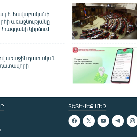
ակ է. հավաքականի
րհի առաջնությանը
Հրազդանի կիրճում
ծով առաջին դատական
 դատավորի
Ր
ՀԵՏԵՎԵՔ ՄԵԶ
ն