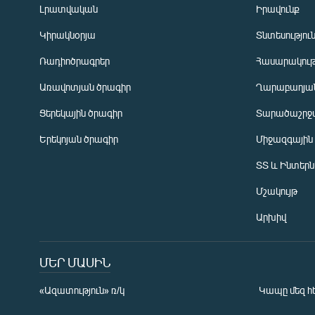
Լրատվական
Իրավունք
Կիրակնօրյա
Տնտեսությու
Ռադիոծրագրեր
Հասարակութ
Առավոտյան ծրագիր
Ղարաբաղյան
Ցերեկային ծրագիր
Տարածաշրջ
Հայերեն
Երեկոյան ծրագիր
Միջազգային
English
ՏՏ և Ինտեր
Русский
Մշակույթ
ՀԵՏԵՎԵՔ ՄԵԶ
Արխիվ
ՄԵՐ ՄԱՍԻՆ
«Ազատություն» ռ/կ
Կապը մեզ հ
«Ազատության» բոլոր կայքերը