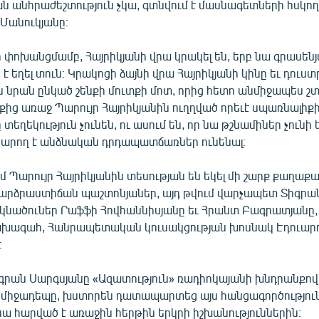
 անհրաժեշտություն չկա, գտնվում է մասնագետների հսկողո
 Մանուկյանը։
փոխանցմամբ, Հայրիկյանի վրա կրակել են, երբ նա գրասեն
է եղել տուն։ Կրակոցի ձայնի վրա Հայրիկյանի կինը եւ դուստ
 են նրան ընկած շենքի մուտքի մոտ, որից հետո անմիջապես շ
պքից առաջ Պարույր Հայրիկյանին ուղղված որեւէ սպառնալիք
եղեկություն չունեն, ու ասում են, որ նա թշնամիներ չունի ե
կարող է անձնական դրդապատճառներ ունենալ։
 Պարույր Հայրիկյանին տեսության են եկել մի շարք քաղաք
 բարձրաստիճան պաշտոնյաներ, այդ թվում վարչապետ Տիգրա
նածուներ Րաֆֆի Հովհաննիսյանը եւ Հրանտ Բագրատյանը,
ախագահ, Հանրապետական կուսակցության խոսնակ Էդուար
։
րան Սարգսյանը «Ազատություն» ռադիոկայանի խնդրանքով
 միջադեպը, խստորեն դատապարտեց այս հանցագործություն
 սա հարված է առաջին հերթին երկրի իշխանություններին։