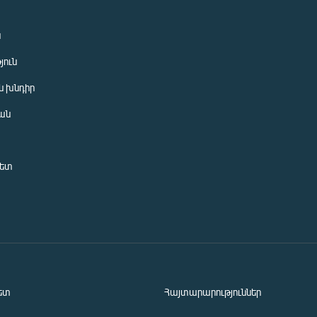
ն
յուն
 խնդիր
ան
նետ
ետ
Հայտարարություններ