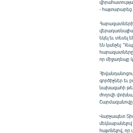
վիրահատության
- հայտարարեց
Հարազատների 
վերադառնալիս 
եկել եւ տեսել
են կանչել։ Դե
հարազատները տ
որ միջադեպը 
Հիվանդանոցում
գործիչներ եւ
նախագահի թեկ
ժողովի փոխն
Շարմազանովը
Վարչապետ Տիգ
մեկնաբանելով
հայտնելով, որ