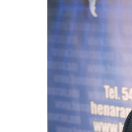
ՄԻՋԱԶԳԱՅԻՆ
ՄՇԱԿՈՒՅԹ
ՍՊՈՐՏ
ՄԵԿՆԱԲԱՆՈՒԹՅՈՒՆ
ՏՏ ԵՒ ԻՆՏԵՐՆԵՏ
ԿՈՐՈՆԱՎԻՐՈՒՍ
ԱՐԽԻՎ
ՏԵՍԱՆՅՈՒԹԵՐ
ԲԱՆԱՎԵՃ
ՁԳՏԵԼՈՎ ԼԱՎԱԳՈՒՅՆԻՆ
ՓՈԴՔԱՍԹ