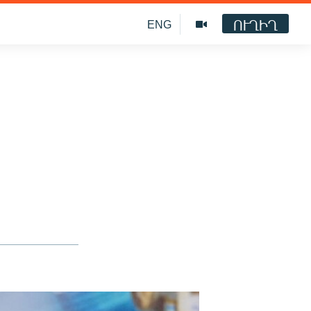
ՈՒՂԻՂ
ENG