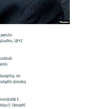
թյուն»
կնածու, ԱԻՄ
մնական
րոն։
կացրեց, որ
կյանքին վտանգ
նասվածք է,
ռկա է։ Առայժմ