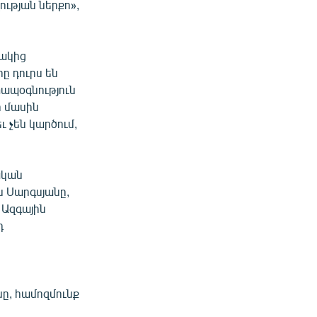
ւթյան ներքո»,
յակից
րը դուրս են
տապօգնություն
ի մասին
ւ չեն կարծում,
ական
ն Սարգսյանը,
 Ազգային
դ
ը, համոզմունք