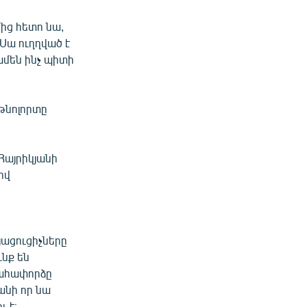
ից հետո նա,
Սա ուղղված է
ամեն ինչ պիտի
թնոլորտը
 Հայրիկյանի
ով
ացուցիչները
նք են
 մահափորձը
անի որ նա
 է։