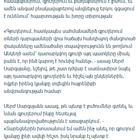
համայնքներում, գյուղերում եւ քաղաքներում է լինում, եւ
ամեն անգամ բնակավայրերով անցնելուց երկու զգացում
է ունենում՝ հպարտության եւ խորը տխրության։
«Գյուղերում, հատկապես սահմանամերձ գյուղերում
տների դարպասների վրա հաճախ հանդիպող ժանգոտած
փականները ամենածանր տպավորությունն են թողնում։
Անկեղծ ասեմ՝ դատարկվող գյուղի այդ պատկերը միակ
բանն է, որ ինձ կարող է հունից հանել», - ասաց Սերժ
Սարգսյանը, նշելով, թե շատ դժվար է սառնասիրտ նայել
այդ դատարկվող գյուղերին եւ հիշել այն ընկերներին,
ովքեր իրենց կյանքը տվեցին հայրենիքի
անվտանգության համար։
Սերժ Սարգսյանն ասաց, թե պետք է լուծումներ գտնել, եւ
նման գյուղերում ինքը հետեւյալ
պայմանավորվածությունն է առաջարկում․ -
«Տարեցներին խոստանում եմ ամեն ինչ անել, որ գյուղում
կյանքը լինի ավելի հեշտ, իսկ նրանք էլ պետք է