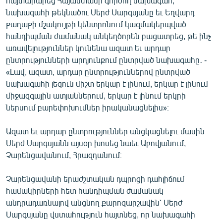
հայտարարեց Հայաստանի գործող նախագահ,
English
նախագահի թեկնածու Սերժ Սարգսյանը եւ Եղվարդ
քաղաքի մշակույթի կենտրոնում կազմակերպված
Русский
հանդիպման ժամանակ անկեղծորեն բացատրեց, թե ինչ
առավելություններ կունենա ազատ եւ արդար
ՀԵՏԵՎԵՔ ՄԵԶ
ընտրությունների արդյունքում ընտրված նախագահը․ -
«Լավ, ազատ, արդար ընտրություններով ընտրված
նախագահի լեզուն միշտ երկար է լինում, երկար է լինում
միջազգային ատյաններում, երկար է լինում երկրի
ներսում բարեփոխումներ իրականացնելիս»։
«Ազատության» բոլոր կայքերը
Ազատ եւ արդար ընտրություններ անցկացնելու մասին
Սերժ Սարգսյանն այսօր խոսեց նաեւ Աբովյանում,
Չարենցավանում, Հրազդանում։
Չարենցավանի երաժշտական դպրոցի դահլիճում
համակիրների հետ հանդիպման ժամանակ
անդրադառնալով անցնող քարոզարշավին՝ Սերժ
Սարգսյանը վստահություն հայտնեց, որ նախագահի