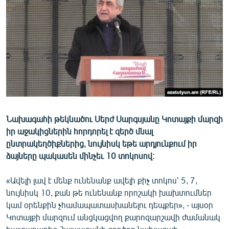
ՄԻՋԱԶԳԱՅԻՆ
ՄՇԱԿՈՒՅԹ
ՍՊՈՐՏ
ՄԵԿՆԱԲԱՆՈՒԹՅՈՒՆ
ՏՏ ԵՒ ԻՆՏԵՐՆԵՏ
ԿՈՐՈՆԱՎԻՐՈՒՍ
Նախագահի թեկնածու Սերժ Սարգսյանը Կոտայքի մարզի
ԱՐԽԻՎ
իր աջակիցներին հորդորել է զերծ մնալ
ՏԵՍԱՆՅՈՒԹԵՐ
ընտրակեղծիքներից, նույնիսկ եթե արդյունքում իր
ձայները պակասեն մինչեւ 10 տոկոսով։
ԲԱՆԱՎԵՃ
ՁԳՏԵԼՈՎ ԼԱՎԱԳՈՒՅՆԻՆ
«Ավելի լավ է մենք ունենանք ավելի քիչ տոկոս՝ 5, 7,
նույնիսկ 10, քան թե ունենանք որոշակի խախտումներ
ՓՈԴՔԱՍԹ
կամ օրենքին չհամապատասխանելու դեպքեր», - այսօր
Կոտայքի մարզում անցկացվող քարոզարշավի ժամանակ
Հայերեն