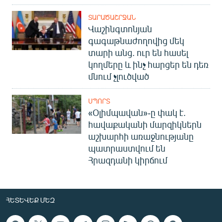
ՏԱՐԱԾԱՇՐՋԱՆ
Վաշինգտոնյան
գագաթնաժողովից մեկ
տարի անց. ուր են հասել
կողմերը և ինչ հարցեր են դեռ
մնում չլուծված
ՍՊՈՐՏ
«Օլիմպավան»-ը փակ է.
հավաքականի մարզիկներն
աշխարհի առաջնությանը
պատրաստվում են
Հրազդանի կիրճում
ՀԵՏԵՎԵՔ ՄԵԶ