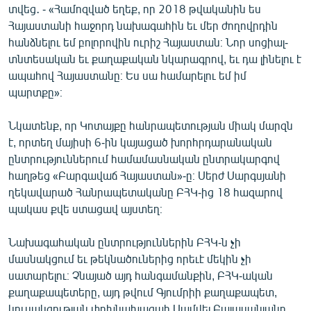
տվեց․ - «Համոզված եղեք, որ 2018 թվականին ես
Հայաստանի հաջորդ նախագահին եւ մեր ժողովրդին
հանձնելու եմ բոլորովին ուրիշ Հայաստան։ Նոր սոցիալ-
տնտեսական եւ քաղաքական նկարագրով, եւ դա լինելու է
ապահով Հայաստանը։ Ես սա համարելու եմ իմ
պարտքը»։
Նկատենք, որ Կոտայքը հանրապետության միակ մարզն
է, որտեղ մայիսի 6-ին կայացած խորհրդարանական
ընտրություններում համամասնական ընտրակարգով
հաղթեց «Բարգավաճ Հայաստան»-ը։ Սերժ Սարգսյանի
ղեկավարած Հանրապետականը ԲՀԿ-ից 18 հազարով
պակաս քվե ստացավ այստեղ։
Նախագահական ընտրություններին ԲՀԿ-ն չի
մասնակցում եւ թեկնածուներից որեւէ մեկին չի
սատարելու։ Չնայած այդ հանգամանքին, ԲՀԿ-ական
քաղաքապետերը, այդ թվում Գյումրիի քաղաքապետ,
կուսակցության փոխնախագահ Սամվել Բալասանյանը,