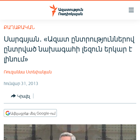
Մատչելիության
հղումներ
Անցնել
ՔԱՂԱՔԱԿԱՆ
հիմնական
ԱԶԱՏՈՒԹՅՈՒՆ TV
Սարգսյան․ «Ազատ ընտրություններով
բովանդակությանը
ՀԱՅԱՍՏԱՆ
Անցնել
ընտրված նախագահի լեզուն երկար է
հիմնական
ՔԱՂԱՔԱԿԱՆ
լինում»
մենյուին
ԸՆՏՐՈՒԹՅՈՒՆՆԵՐ 2026
Որոնում
Ռուզաննա Ստեփանյան
ԻՐԱՎՈՒՆՔ
հունվար 31, 2013
ՀԱՍԱՐԱԿՈՒԹՅՈՒՆ
Կիսվել
ՏՆՏԵՍՈՒԹՅՈՒՆ
ՂԱՐԱԲԱՂ
Ավելացրեք մեզ Google-ում
ՊԱՏԵՐԱԶՄԻ 6 ՇԱԲԱԹՆԵՐԸ
ՏԱՐԱԾԱՇՐՋԱՆ