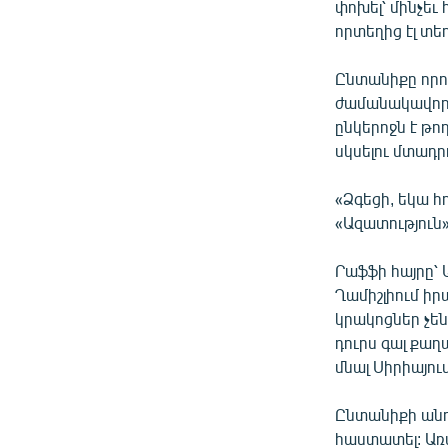
փոխել՝ մինչեւ
որտեղից էլ տե
Ընտանիքը որոշ
ժամանակավոր
ընկերոջն է թո
սկսելու մտադր
«Ձգեցի, եկա հ
«Ազատություն
Րաֆֆի հայրը՝ 
Ղամիշլիում ի
կրակոցներ չեն
դուրս գալ քաղ
մնալ Սիրիայում
Ընտանիքի անդա
հաստատել: Առ