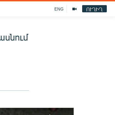
ՈՒՂԻՂ
ENG
ասնում