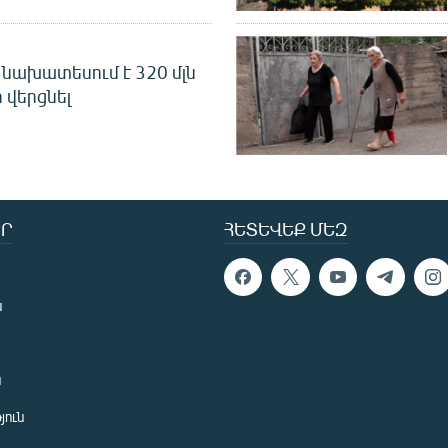
նախատեսում է 320 մլն
 վերցնել
Ր
ՀԵՏԵՎԵՔ ՄԵԶ
ն
ն
յուն