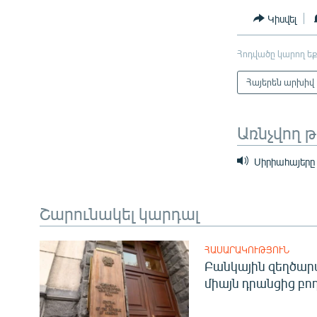
Կիսվել
Հոդվածը կարող եք
Հայերեն արխիվ
Առնչվող 
Սիրիահայերը 
Շարունակել կարդալ
ՀԱՍԱՐԱԿՈՒԹՅՈՒՆ
Բանկային զեղծարա
միայն դրանցից բող