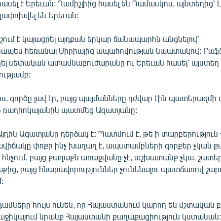
 հասել է Երեւան: Ղամիշլիից հասել են Դամասկոս, այնտեղից՝
ղափոխվել են Երեւան:
ում է կայացրել այդքան երկար ճանապարհն անցնելով՝
ապես հեռանալ Սիրիայից ապահովության նպատակով: Րաֆ
ղել սեփական ատամնաբուժարանը ու Երեւան հասել՝ այստեղ 
ությամբ:
ոս, գործը լավ էր, բայց պայմանները դժվար էին պատերազմի
» ռադիոկայանին պատմեց Ազատյանը:
Այդին Ազատյանը դերձակ է: Պատմում է, թե ի տարբերություն
րավիճակը փոքր ինչ խաղաղ է, ապստամբների զորքեր չկան ք
 հնչում, բայց քաղաքն առաջվանը չէ, աշխատանք չկա, շատեր
աքից, բայց հնարավորություններ չունենալու պատճառով շար
:
մները հույս ունեն, որ Հայաստանում կարող են մշտական բ
աջիկայում նրանք Հայաստանի քաղաքացիություն կստանան