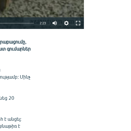
2:23
EMBED
ՏԱՐԱԾԵԼ
երաբացումը,
շատ գումարներ
ն
ւթյամբ: Մինչ
նեց 20
 է անցել:
քնաթիռ է