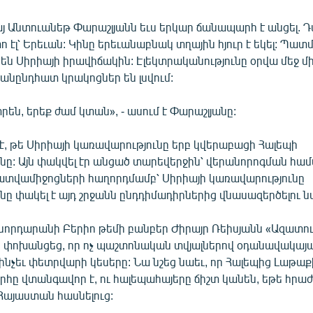
 Անտուանեթ Փարաշլյանն եւս երկար ճանապարհ է անցել. 
 էլ՝ Երեւան: Կինը երեւանաբնակ տղային հյուր է եկել: Պատմո
 են Սիրիայի իրավիճակին: Էլեկտրականությունը օրվա մեջ 
անընդհատ կրակոցներ են լսվում:
րեն, երեք ժամ կտան», - ասում է Փարաշլյանը:
է, թե Սիրիայի կառավարությունը երբ կվերաբացի Հալեպի
ը: Այն փակվել էր անցած տարեվերջին՝ վերանորոգման համ
րատվամիջոցների հաղորդմամբ՝ Սիրիայի կառավարությունը
ը փակել է այդ շրջանն ընդդիմադիրներից վնասազերծելու 
նորդարանի Բերիո թեմի բանբեր Ժիրայր Ռեիսյանն «Ազատու
 փոխանցեց, որ ոչ պաշտոնական տվյալներով օդանավակայ
նչեւ փետրվարի կեսերը: Նա նշեց նաեւ, որ Հալեպից Լաթա
ը վտանգավոր է, ու հալեպահայերը ճիշտ կանեն, եթե հրաժ
այաստան հասնելուց: