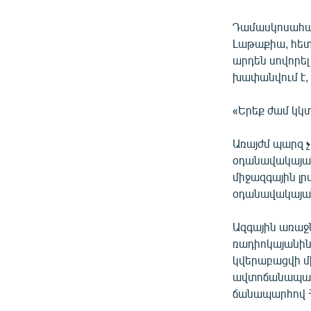
Դամասկոսահայ
Լաթաքիա, հետո
արդեն սովորել
խափանվում է, 
«Երեք ժամ կկտ
Առայժմ պարզ չ
օդանավակայան
միջազգային լ
օդանավակայան
Ազգային առաջ
ռադիոկայանին
կվերաբացվի մի
ավտոճանապարհ
ճանապարհով Հ