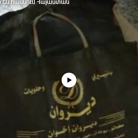
բ են հասնում Հայաստան
No media source currently available