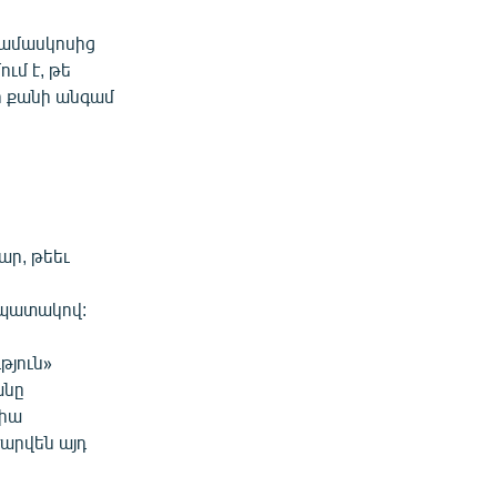
Դամասկոսից
ւմ է, թե
մի քանի անգամ
ար, թեեւ
նպատակով:
թյուն»
անը
քիա
արվեն այդ