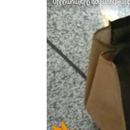
Սիրիահայերը դժվարությամ
ՄԻՋԱԶԳԱՅԻՆ
ՄՇԱԿՈՒՅԹ
ՍՊՈՐՏ
ՄԵԿՆԱԲԱՆՈՒԹՅՈՒՆ
ՏՏ ԵՒ ԻՆՏԵՐՆԵՏ
ԿՈՐՈՆԱՎԻՐՈՒՍ
ԱՐԽԻՎ
ՏԵՍԱՆՅՈՒԹԵՐ
ԲԱՆԱՎԵՃ
ՁԳՏԵԼՈՎ ԼԱՎԱԳՈՒՅՆԻՆ
ՓՈԴՔԱՍԹ