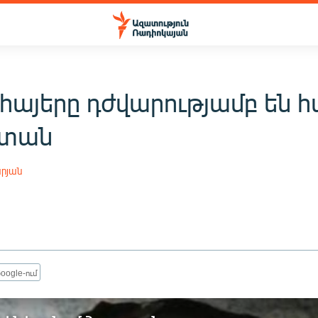
հայերը դժվարությամբ են հ
ստան
րյան
oogle-ում