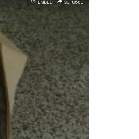
EMBED
ՏԱՐԱԾԵԼ