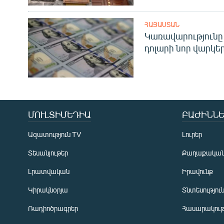
ՀԱՅԱՍՏԱՆ
Կառավարությունը 
դոլարի նոր վարկեր
ՄՈՒԼՏԻՄԵԴԻԱ
ԲԱԺԻՆՆԵ
Ազատություն TV
Լուրեր
Տեսանյութեր
Քաղաքակա
Լրատվական
Իրավունք
Կիրակնօրյա
Տնտեսությու
Ռադիոծրագրեր
Հասարակութ