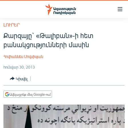
Մատչելիության
հղումներ
Անցնել
ԼՈՒՐԵՐ
հիմնական
ԱԶԱՏՈՒԹՅՈՒՆ TV
Քարզայը` «Թալիբան»-ի հետ
բովանդակությանը
ՀԱՅԱՍՏԱՆ
Անցնել
բանակցությունների մասին
հիմնական
ՔԱՂԱՔԱԿԱՆ
մենյուին
Հովհաննես Մովսիսյան
ԸՆՏՐՈՒԹՅՈՒՆՆԵՐ 2026
Որոնում
հունվար 30, 2013
ԻՐԱՎՈՒՆՔ
Կիսվել
ՀԱՍԱՐԱԿՈՒԹՅՈՒՆ
ՏՆՏԵՍՈՒԹՅՈՒՆ
Ավելացրեք մեզ Google-ում
ՂԱՐԱԲԱՂ
ՊԱՏԵՐԱԶՄԻ 6 ՇԱԲԱԹՆԵՐԸ
ՏԱՐԱԾԱՇՐՋԱՆ