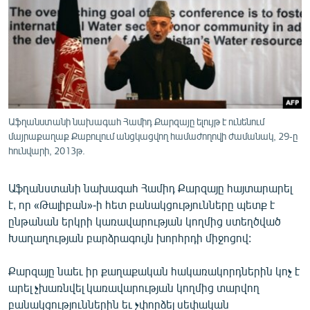
ՄԻՋԱԶԳԱՅԻՆ
ՄՇԱԿՈՒՅԹ
ՍՊՈՐՏ
ՄԵԿՆԱԲԱՆՈՒԹՅՈՒՆ
ՏՏ ԵՒ ԻՆՏԵՐՆԵՏ
Աֆղանստանի նախագահ Համիդ Քարզայը ելույթ է ունենում
ԿՈՐՈՆԱՎԻՐՈՒՍ
մայրաքաղաք Քաբուլում անցկացվող համաժողովի ժամանակ, 29-ը
հունվարի, 2013թ.
ԱՐԽԻՎ
ՏԵՍԱՆՅՈՒԹԵՐ
Աֆղանստանի նախագահ Համիդ Քարզայը հայտարարել
է, որ «Թալիբան»-ի հետ բանակցությունները պետք է
ԲԱՆԱՎԵՃ
ընթանան երկրի կառավարության կողմից ստեղծված
ՁԳՏԵԼՈՎ ԼԱՎԱԳՈՒՅՆԻՆ
Խաղաղության բարձրագույն խորհրդի միջոցով:
ՓՈԴՔԱՍԹ
Քարզայը նաեւ իր քաղաքական հակառակորդներին կոչ է
արել չխառնվել կառավարության կողմից տարվող
Հայերեն
բանակցություններին եւ չփորձել սեփական