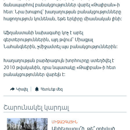
ճանապարհով բանակցություններ վարել «Թալիբան»-ի
English
հետ։ Նրա խոսքով` խաղաղության բանակցությունները
Русский
հաջողություն կունենան, եթե երկիրը միասնական լինի:
ՀԵՏԵՎԵՔ ՄԵԶ
Աֆղանստանի նախագահը կոչ է արել
գերտերություններին, այդ թվում` Միացյալ
Նահանգներին, չմիջամտել այս բանակցություններին:
Խաղաղության բարձրագույն խորհուրդը ստեղծվել է
2010 թվականին, դրա նպատակը «Թալիբան»-ի հետ
«Ազատության» բոլոր կայքերը
բանակցություններ վարելն է:
Կիսվել
Հետևեք մեզ
Շարունակել կարդալ
ՄԻՋԱԶԳԱՅԻՆ
Անհետացա՞ծ, թե՞ զոհված․