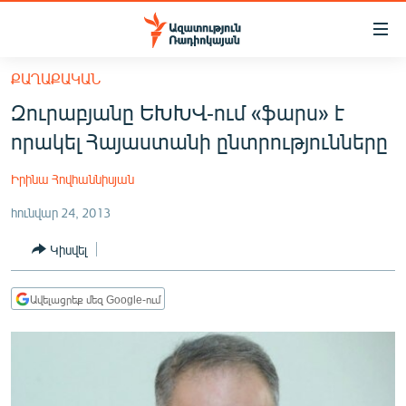
Մատչելիության
հղումներ
Անցնել
ՔԱՂԱՔԱԿԱՆ
հիմնական
ԱԶԱՏՈՒԹՅՈՒՆ TV
Զուրաբյանը ԵԽԽՎ-ում «ֆարս» է
բովանդակությանը
ՀԱՅԱՍՏԱՆ
Անցնել
որակել Հայաստանի ընտրությունները
հիմնական
ՔԱՂԱՔԱԿԱՆ
մենյուին
Իրինա Հովհաննիսյան
ԸՆՏՐՈՒԹՅՈՒՆՆԵՐ 2026
Որոնում
հունվար 24, 2013
ԻՐԱՎՈՒՆՔ
Կիսվել
ՀԱՍԱՐԱԿՈՒԹՅՈՒՆ
ՏՆՏԵՍՈՒԹՅՈՒՆ
Ավելացրեք մեզ Google-ում
ՂԱՐԱԲԱՂ
ՊԱՏԵՐԱԶՄԻ 6 ՇԱԲԱԹՆԵՐԸ
ՏԱՐԱԾԱՇՐՋԱՆ