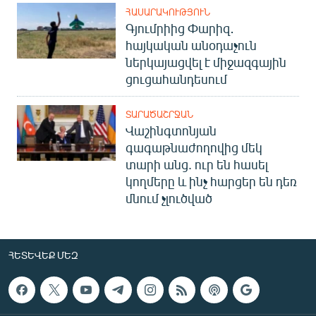
ՀԱՍԱՐԱԿՈՒԹՅՈՒՆ
Գյումրիից Փարիզ․
հայկական անօդաչուն
ներկայացվել է միջազգային
ցուցահանդեսում
ՏԱՐԱԾԱՇՐՋԱՆ
Վաշինգտոնյան
գագաթնաժողովից մեկ
տարի անց. ուր են հասել
կողմերը և ինչ հարցեր են դեռ
մնում չլուծված
ՀԵՏԵՎԵՔ ՄԵԶ