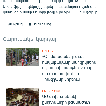
նշված հակամարտության գծով զեկուցող Թինա
English
Աքեթոֆթը իր զեկույցը սկսել է հակամարտության գոտի
կառույցի համար մուտքի թույլտվություն պահանջելով:
Русский
Կիսվել
Հետևեք մեզ
ՀԵՏԵՎԵՔ ՄԵԶ
Շարունակել կարդալ
ՍՊՈՐՏ
«Օլիմպավան»-ը փակ է.
«Ազատության» բոլոր կայքերը
հավաքականի մարզիկներն
աշխարհի առաջնությանը
պատրաստվում են
Հրազդանի կիրճում
ՔԱՂԱՔԱԿԱՆ
ԱԺ փոխխոսնակի
ընդդիմադիր թեկնածուի