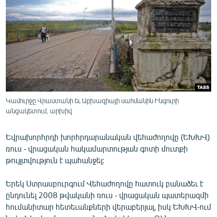
ՄԻՋԱԶԳԱՅԻՆ
ՄՇԱԿՈՒՅԹ
ՍՊՈՐՏ
ՄԵԿՆԱԲԱՆՈՒԹՅՈՒՆ
ՏՏ ԵՒ ԻՆՏԵՐՆԵՏ
ԿՈՐՈՆԱՎԻՐՈՒՍ
Կամուրջը Վրաստանի եւ Աբխազիայի սահմանին Ինգուրի
անցակետում, արխիվ
ԱՐԽԻՎ
ՏԵՍԱՆՅՈՒԹԵՐ
Եվրախորհրդի խորհրդարանական վեհաժողովը (ԵԽԽՎ)
ԲԱՆԱՎԵՃ
ռուս - վրացական հակամարտության գոտի մուտքի
թույլտվություն է պահանջել:
ՁԳՏԵԼՈՎ ԼԱՎԱԳՈՒՅՆԻՆ
ՓՈԴՔԱՍԹ
Երեկ Ստրասբուրգում Վեհաժողովը հատուկ բանաձեւ է
ընդունել 2008 թվականի ռուս - վրացական պատերազմի
հումանիտար հետեւանքների վերաբերյալ, իսկ ԵԽԽՎ-ում
Հայերեն