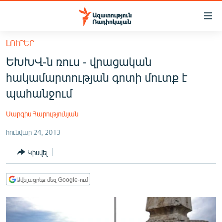
Մատչելիության
հղումներ
Անցնել
ԼՈՒՐԵՐ
հիմնական
ԱԶԱՏՈՒԹՅՈՒՆ TV
ԵԽԽՎ-ն ռուս - վրացական
բովանդակությանը
ՀԱՅԱՍՏԱՆ
Անցնել
հակամարտության գոտի մուտք է
հիմնական
ՔԱՂԱՔԱԿԱՆ
պահանջում
մենյուին
ԸՆՏՐՈՒԹՅՈՒՆՆԵՐ 2026
Որոնում
Սարգիս Հարությունյան
ԻՐԱՎՈՒՆՔ
հունվար 24, 2013
ՀԱՍԱՐԱԿՈՒԹՅՈՒՆ
Կիսվել
ՏՆՏԵՍՈՒԹՅՈՒՆ
ՂԱՐԱԲԱՂ
Ավելացրեք մեզ Google-ում
ՊԱՏԵՐԱԶՄԻ 6 ՇԱԲԱԹՆԵՐԸ
ՏԱՐԱԾԱՇՐՋԱՆ