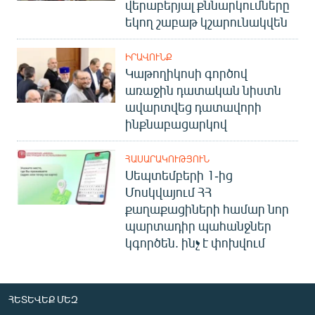
վերաբերյալ քննարկումները
եկող շաբաթ կշարունակվեն
ԻՐԱՎՈՒՆՔ
Կաթողիկոսի գործով
առաջին դատական նիստն
ավարտվեց դատավորի
ինքնաբացարկով
ՀԱՍԱՐԱԿՈՒԹՅՈՒՆ
Սեպտեմբերի 1-ից
Մոսկվայում ՀՀ
քաղաքացիների համար նոր
պարտադիր պահանջներ
կգործեն. ինչ է փոխվում
ՀԵՏԵՎԵՔ ՄԵԶ