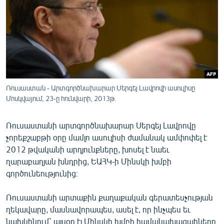
ՄԻՋԱԶԳԱՅԻՆ
ՄՇԱԿՈՒՅԹ
ՍՊՈՐՏ
ՄԵԿՆԱԲԱՆՈՒԹՅՈՒՆ
ՏՏ ԵՒ ԻՆՏԵՐՆԵՏ
Ռուսաստան - Արտգործնախարար Սերգեյ Լավրովի ասուլիսը
ԿՈՐՈՆԱՎԻՐՈՒՍ
Մոսկվայում, 23-ը հունվարի, 2013թ.
ԱՐԽԻՎ
Ռուսաստանի արտգործնախարար Սերգեյ Լավրովը
ՏԵՍԱՆՅՈՒԹԵՐ
չորեքշաբթի օրը մամլո ասուլիսի ժամանակ ամփոփել է
2012 թվականի արդյունքները, խոսել է նաեւ
ԲԱՆԱՎԵՃ
ղարաբաղյան խնդրից, ԵԱՀԿ-ի Մինսկի խմբի
ՁԳՏԵԼՈՎ ԼԱՎԱԳՈՒՅՆԻՆ
գործունեությունից։
ՓՈԴՔԱՍԹ
Ռուսաստանի արտաքին քաղաքական գերատեսչության
ղեկավարը, մասնավորապես, ասել է, որ ինչպես եւ
Հայերեն
նախկինում` այսօր էլ Մինսկի խմբի համանախագահները