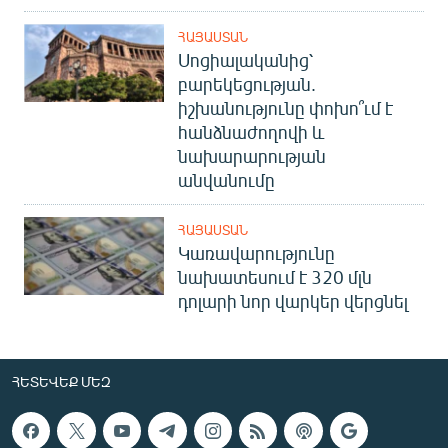
ՀԱՅԱՍՏԱՆ
Սոցիալականից՝
բարեկեցության.
իշխանությունը փոխո՞ւմ է
հանձնաժողովի և
նախարարության
անվանումը
ՀԱՅԱՍՏԱՆ
Կառավարությունը
նախատեսում է 320 մլն
դոլարի նոր վարկեր վերցնել
ՀԵՏԵՎԵՔ ՄԵԶ