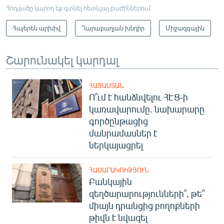
Հոդվածը կարող եք գտնել հետևյալ բաժիններում
Հայերեն արխիվ
Ղարաբաղյան խնդիր
Միջազգային
Շարունակել կարդալ
ՀԱՅԱՍՏԱՆ
Ո՞ւմ է հանձնվելու ՀԷՑ-ի
կառավարումը. նախարարը
գործընթացից
մանրամասներ է
ներկայացրել
ՀԱՍԱՐԱԿՈՒԹՅՈՒՆ
Բանկային
զեղծարարությունների՞, թե՞
միայն դրանցից բողոքների
թիվն է նվազել