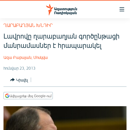
Մատչելիության
հղումներ
Անցնել
ՂԱՐԱԲԱՂՅԱՆ ԽՆԴԻՐ
հիմնական
ԱԶԱՏՈՒԹՅՈՒՆ TV
Լավրովը ղարաբաղյան գործընթացի
բովանդակությանը
ՀԱՅԱՍՏԱՆ
Անցնել
մանրամասներ է հրապարակել
հիմնական
ՔԱՂԱՔԱԿԱՆ
մենյուին
Ազա Բաբայան, Մոսկվա
ԸՆՏՐՈՒԹՅՈՒՆՆԵՐ 2026
Որոնում
հունվար 23, 2013
ԻՐԱՎՈՒՆՔ
Կիսվել
ՀԱՍԱՐԱԿՈՒԹՅՈՒՆ
ՏՆՏԵՍՈՒԹՅՈՒՆ
Ավելացրեք մեզ Google-ում
ՂԱՐԱԲԱՂ
ՊԱՏԵՐԱԶՄԻ 6 ՇԱԲԱԹՆԵՐԸ
ՏԱՐԱԾԱՇՐՋԱՆ