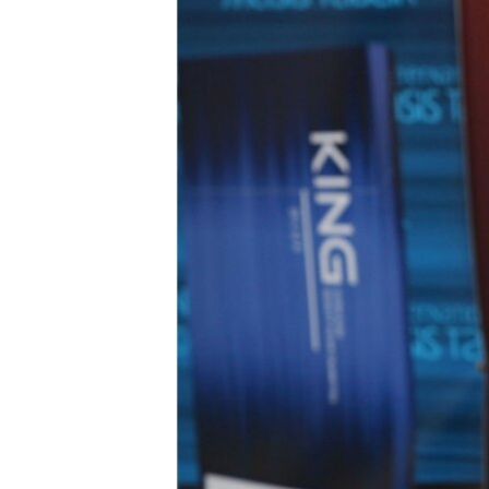
ՄԻՋԱԶԳԱՅԻՆ
ՄՇԱԿՈՒՅԹ
ՍՊՈՐՏ
ՄԵԿՆԱԲԱՆՈՒԹՅՈՒՆ
ՏՏ ԵՒ ԻՆՏԵՐՆԵՏ
ԿՈՐՈՆԱՎԻՐՈՒՍ
ԱՐԽԻՎ
ՏԵՍԱՆՅՈՒԹԵՐ
ԲԱՆԱՎԵՃ
ՁԳՏԵԼՈՎ ԼԱՎԱԳՈՒՅՆԻՆ
ՓՈԴՔԱՍԹ