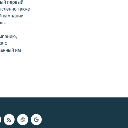
амый первый
ысленно также
ой кампании
ло».
ампанию,
ся с
бранный им