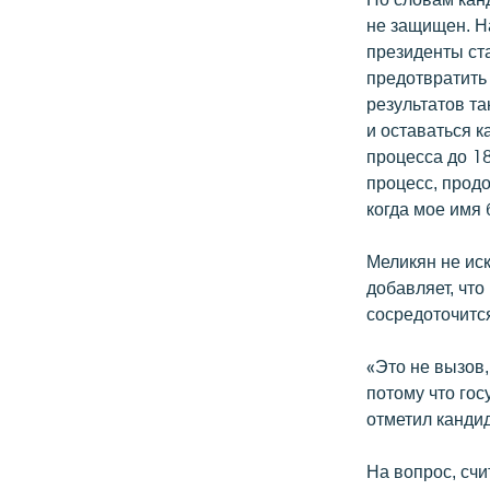
не защищен. На
президенты ста
предотвратить
результатов та
и оставаться к
процесса до 18
процесс, прод
когда мое имя 
Меликян не иск
добавляет, чт
сосредоточитс
«Это не вызов,
потому что гос
отметил кандид
На вопрос, сч