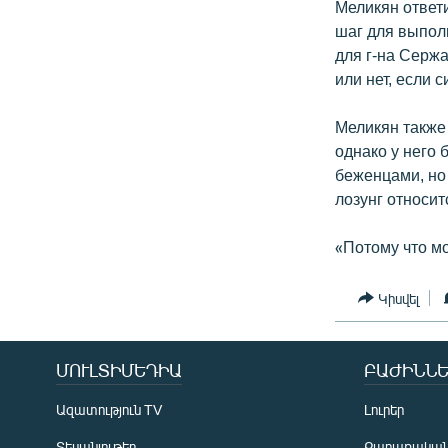
Меликян ответ
шаг для выпол
для г-на Сержа
или нет, если 
Меликян также 
однако у него 
беженцами, но 
лозунг относит
«Потому что мо
Կիսվել
ՄՈՒԼՏԻՄԵԴԻԱ
ԲԱԺԻՆՆԵ
Ազատություն TV
Լուրեր
Տեսանյութեր
Քաղաքակա