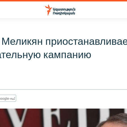
 Меликян приостанавливае
ательную кампанию
oogle-ում