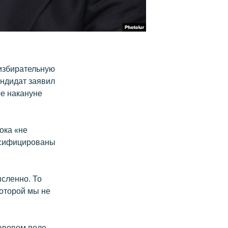
избирательную
андидат заявил
ое накануне
ока «не
ьсифицированы
ысленно. То
которой мы не
равовом поле