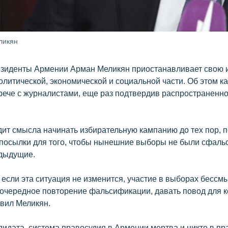
ликян
езиденты Армении Арман Меликян приостанавливает свою 
литической, экономической и социальной части. Об этом к
трече с журналистами, еще раз подтвердив распространенн
дит смысла начинать избирательную кампанию до тех пор, п
посылки для того, чтобы нынешние выборы не были сфал
едыдущие.
 если эта ситуация не изменится, участие в выборах бессм
т очередное повторение фальсификации, давать повод для 
явил Меликян.
дидата, система правосудия в Армении мертва и никто в п