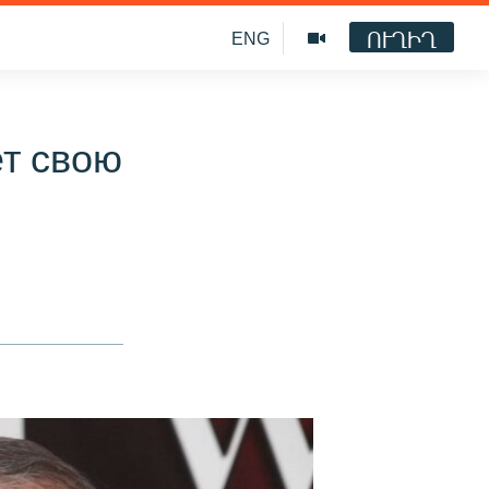
ՈՒՂԻՂ
ENG
т свою