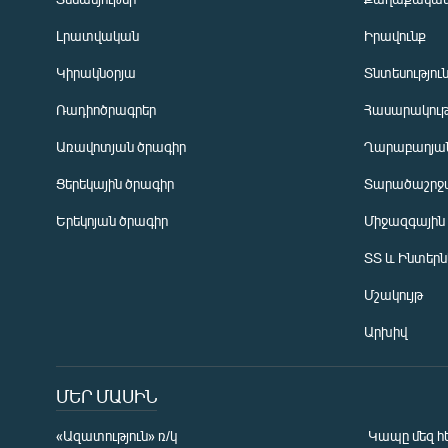
Լրատվական
Իրավունք
Կիրակնօրյա
Տնտեսությու
Ռադիոծրագրեր
Հասարակութ
Առավոտյան ծրագիր
Ղարաբաղյան
Ցերեկային ծրագիր
Տարածաշրջ
Հայերեն
Երեկոյան ծրագիր
Միջազգային
English
ՏՏ և Ինտեր
Русский
Մշակույթ
ՀԵՏԵՎԵՔ ՄԵԶ
Արխիվ
ՄԵՐ ՄԱՍԻՆ
«Ազատություն» ռ/կ
Կապը մեզ հ