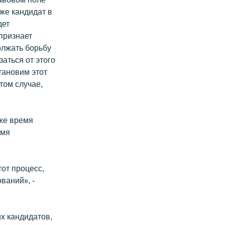
же кандидат в
дет
признает
олжать борьбу
аться от этого
тановим этот
том случае,
 же время
емя
тот процесс,
ваний», -
х кандидатов,