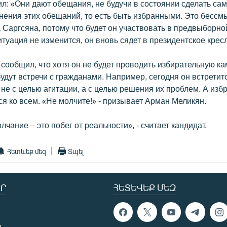
ил: «Они дают обещания, не будучи в состоянии сделать с
нения этих обещаний, то есть быть избранными. Это бессм
 Саргсяна, потому что будет он участвовать в предвыборн
ситуация не изменится, он вновь сядет в президентское крес
сообщил, что хотя он не будет проводить избирательную к
будут встречи с гражданами. Например, сегодня он встретит
не с целью агитации, а с целью решения их проблем. А из
ся ко всем. «Не молчите!» - призывает Арман Меликян.
лчание – это побег от реальности», - считает кандидат.
Հետևեք մեզ
Տպել
Ր
ՀԵՏԵՎԵՔ ՄԵԶ
ն