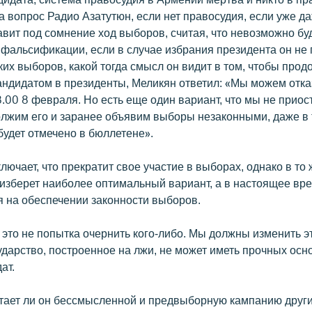
 вопрос Радио Азатутюн, если нет правосудия, если уже да
вит под сомнение ход выборов, считая, что невозможно бу
 фальсификации, если в случае избрания президента он не 
ких выборов, какой тогда смысл он видит в том, чтобы прод
андидатом в президенты, Меликян ответил: «Мы можем отказ
.00 8 февраля. Но есть еще один вариант, что мы не приос
олжим его и заранее объявим выборы незаконными, даже в 
будет отмечено в бюллетене».
лючает, что прекратит свое участие в выборах, однако в то
о изберет наиболее оптимальный вариант, а в настоящее вр
я на обеспечении законности выборов.
 это не попытка очернить кого-либо. Мы должны изменить э
ударство, построенное на лжи, не может иметь прочных осно
ат.
итает ли он бессмысленной и предвыборную кампанию други